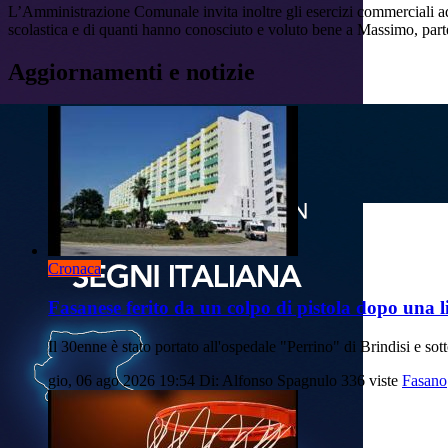
L’Amministrazione Comunale invita inoltre gli esercizi commerciali ad 
scolastica e di quanti hanno conosciuto e voluto bene a Massimo, parte
Aggiornamenti e notizie
Cronaca
Fasanese ferito da un colpo di pistola dopo una li
Il 30enne è stato portato all'ospedale "Perrino" di Brindisi e so
gio, 06 ago 2026 19:54
Di: Alfonso Spagnulo
336 viste
Fasano