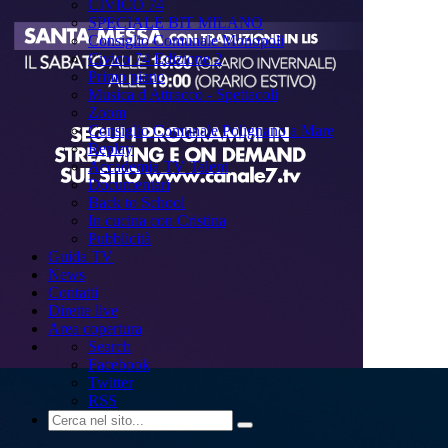
CIVICO 74
SPECIALE BIT MILANO
Consiglio Comunale Monopoli
Civico 74 Edizione 2
Primo piano
Musica d'Attracco - Spettacoli
Zoom
Consiglio Comunale Polignano a Mare
Replay
Accademia TV Talent
Documentari
Back to School
In cucina con Cristina
Pubblicità
Guida TV
News
Contatti
Dirette live
Area copertura
Search
Facebook
Twitter
RSS