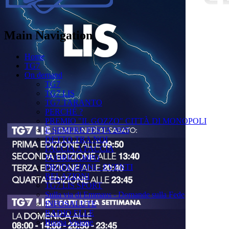
Main Navigation
Home
TG7
On demand
TG7
TG7 LIS
TG7 TARANTO
PERCHÉ ?
PREMIO "IL GOZZO" CITTÀ DI MONOPOLI
È SEMPRE FESTA 2025
DETTO TRA NOI
FACCIA A FACCIA
FUORICAMPO
PRODUZIONI - EVENTI
RELAZIONI
TG7 LIS SPORT
Sulla via di Emmaus - Domande sulla Fede
INFOSALUTE
RADIO ELLE
Buona Visione