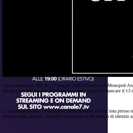
Con ordinanza n. 388 del 17 maggio 2026 il Sindaco di Monopoli Angel
del giovane concittadino Massimo Guccione, venuto a mancare il 13 ma
L’ordinanza dispone l’esposizione delle bandiere a mezz’asta presso tutt
luttuoso della giornata, nonché l’osservanza di un minuto di silenzio a