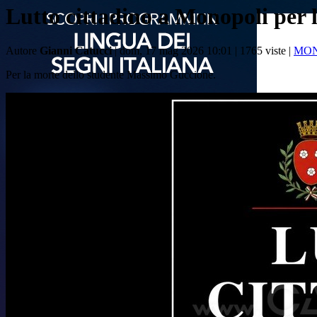
Lutto cittadino a Monopoli per 
Autore
Gianni Catucci
| dom, 17 mag 2026 10:01 |
1765 viste |
MON
Per la morte dello studente Massimo Guccione.