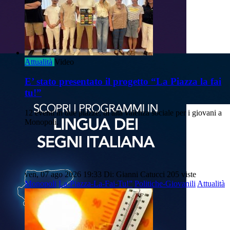
Attualità
Video
E’ stato presentato il progetto “La Piazza la fai
tu!”
12 eventi in due piazze, di alta valenza sociale per i giovani a
Monopoli.
ven, 07 ago 2026 19:33
Di: Gianni Catucci
205 viste
Monopoli
La-Piazza-La-Fai-Tu!”
Politiche-Giovanili
Attualità