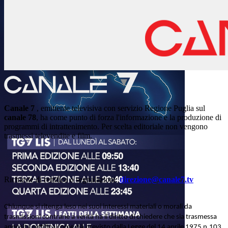
Canale 7
, emittente televisiva con servizio Regione Puglia sul
canale 78
, ha come punto di forza l'informazione e la produzione di
programmi di intrattenimento. Per scelta editoriale non vengono
trasmessi televendite e film.
Richieste di rettifica o segnalazioni:
direzione@canale7.tv
Chiunque si ritenga leso nei suoi interessi materiali o morali da
trasmissioni contrarie a verità ha il diritto di chiedere che sia trasmessa
apposita rettifica come già previsto dalla Legge del 14 aprile 1975 n.103