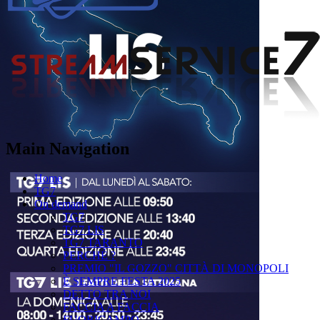
Main Navigation
Home
TG7
On demand
TG7
TG7 LIS
TG7 TARANTO
PERCHÉ ?
PREMIO "IL GOZZO" CITTÀ DI MONOPOLI
È SEMPRE FESTA 2025
DETTO TRA NOI
FACCIA A FACCIA
FUORICAMPO