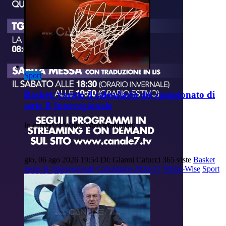
Sport
Basket: varato il calendario del campionato di
serie B Interregionale
In campo la White Wise Monopoli.
gio, 06 ago 2026 19:54
Di: Gianni Catucci
365 viste
Basket
Serie-B-Interregionale
Calendario-2026-27
White-Wise
Sport