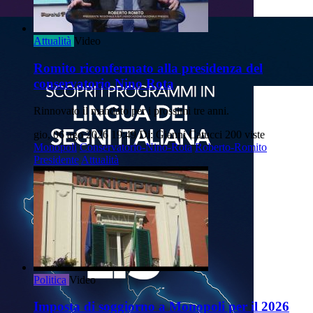
Attualità
Video
Romito riconfermato alla presidenza del
conservatorio Nino Rota
Rinnovato il mandato per i prossimi tre anni.
gio, 06 ago 2026 19:49
Di: Gianni Catucci
200 viste
Monopoli
Conservatorio-Nino-Rota
Roberto-Romito
Presidente
Attualità
Politica
Video
Imposta di soggiorno a Monopoli per il 2026