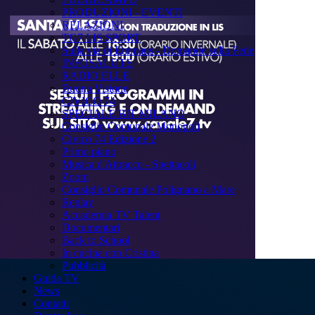
PRODUZIONI - EVENTI
RELAZIONI
TG7 LIS SPORT
Sulla via di Emmaus - Domande sulla Fede
INFOSALUTE
RADIO ELLE
Buona Visione
CIVICO 74
SPECIALE BIT MILANO
Consiglio Comunale Monopoli
Civico 74 Edizione 2
Primo piano
Musica d'Attracco - Spettacoli
Zoom
Consiglio Comunale Polignano a Mare
Replay
Accademia TV Talent
Documentari
Back to School
In cucina con Cristina
Pubblicità
Guida TV
News
Contatti