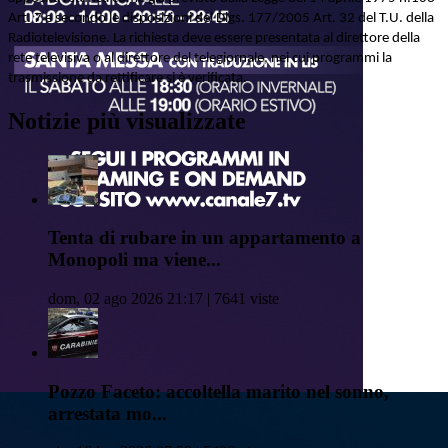
Art. 7 e secondo le disposizioni del Dlgs. 177/2005 Art. 32 del T.U. della
Radiotelevisione. La richiesta deve essere presentata al direttore della
rete televisiva o al direttore del telegiornale, nei cui programmi la
trasmissione da rettificare si è verificata.
Notizie più visualizzate
Tenta di rubare in un appartamento a
Monopoli ma viene...
dom, 02 ago 2026 21:17 | 7641 viste
Pozzo Faceto: accoltella marito nel sonno,
arrestata mo...