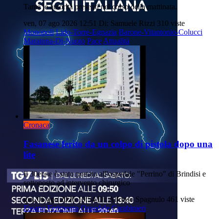
Tante le autorità presenti nel corso della mattinata.
ven, 07 ago 2026 12:51
Di: Samuele Rizzi
310 viste
Monopoli
Lido-Torre-Egnazia
Barone-Vitantonio-Colucci
Maratona-Di-Nuoto
Pace
Attualità
Cronaca
Fasanese ferito da un colpo di pistola dopo una
lite
Il 30enne è stato portato all'ospedale "Perrino" di Brindisi e
sottoposto ad intervento chirurgico
gio, 06 ago 2026 19:54
Di: Alfonso Spagnulo
461 viste
Fasano
Ferimento
Ospedale
Carabinieri