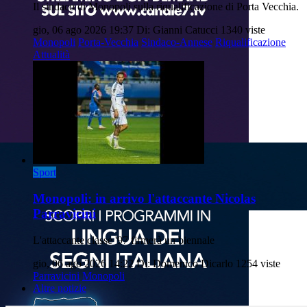
Il sindaco di Monopoli sulla riqualificazione di Porta Vecchia.
gio, 06 ago 2026 19:37
Di: Gianni Catucci
1340 viste
Monopoli
Porta-Vecchia
Sindaco-Annese
Riqualificazione
Attualità
Sport
Monopoli: in arrivo l'attaccante Nicolas
Parravicini
L'attaccante classe '97 firmerà un biennale
gio, 06 ago 2026 14:22
Di: Domenico Dicarlo
1254 viste
Parravicini
Monopoli
Altre notizie