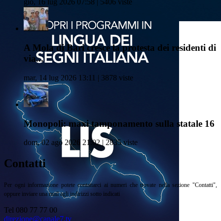
gio, 16 lug 2026 07:58 | 5406 viste
A Mola di Bari cresce la protesta dei residenti di
via...
mar, 14 lug 2026 13:11 | 3878 viste
Monopoli: maxi tamponamento sulla statale 16
dom, 02 ago 2026 21:02 | 2835 viste
Contatti
Per ogni informazione potete contattarci ai numeri che trovate nella sezione "Contatti",
oppure inviare una mail agli indirizzi sotto indicati
Tel 080 77 77 00
direzione@canale7.tv