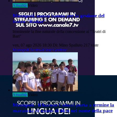
Attualità
Video
Monopoli: nuovo bando per la gestione del
teatro "Radar"
Imminente la fine naturale della concessione ai "Teatri di
Bari"
ven, 07 ago 2026 18:30
Di: Mino Spalluto
217 viste
Monopoli
Teatro-Radar
Gestione
Attualità
Video
Monopoli - Il barone Colucci porta a termine la
maratona di nuoto di 4km nel nome della pace