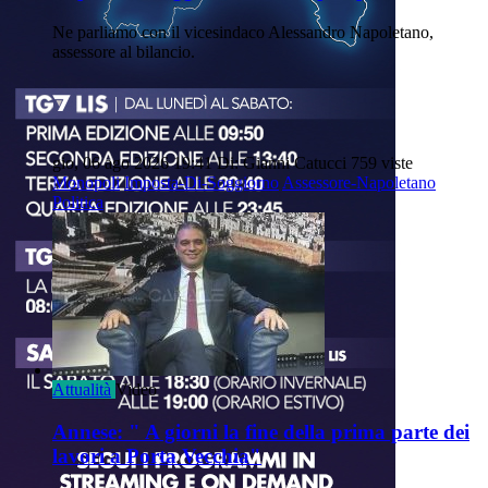
Ne parliamo con il vicesindaco Alessandro Napoletano,
assessore al bilancio.
gio, 06 ago 2026 19:41
Di: Gianni Catucci
759 viste
Monopoli
Imposta-Di-Soggiorno
Assessore-Napoletano
Politica
Attualità
Video
Annese: " A giorni la fine della prima parte dei
lavori a Porta Vecchia"