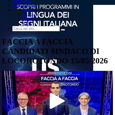
Dirette live
Area copertura
Search
Facebook
Twitter
RSS
FACCIA A FACCIA
CANDIDATI SINDACO DI
LOCOROTONDO 15/05/2026
Play