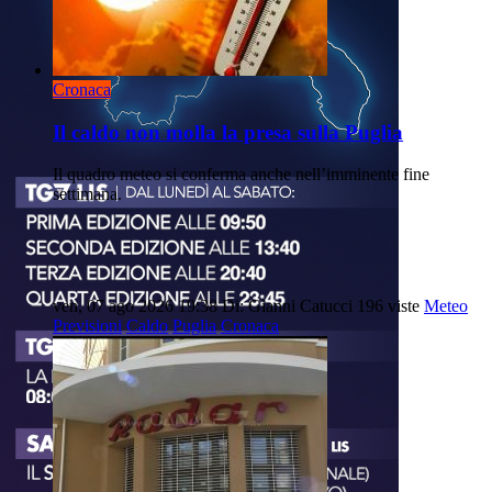
Cronaca
Il caldo non molla la presa sulla Puglia
Il quadro meteo si conferma anche nell’imminente fine
settimana.
ven, 07 ago 2026 19:38
Di: Gianni Catucci
196 viste
Meteo
Previsioni
Caldo
Puglia
Cronaca