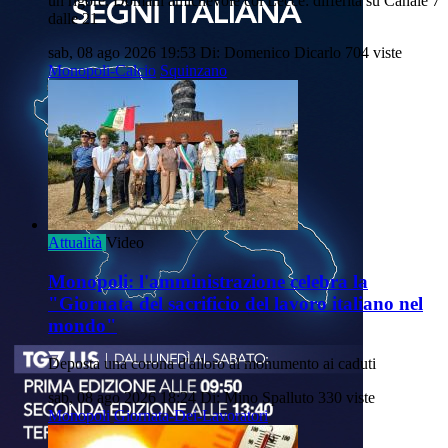
un rigore. Domani amichevole col Lecce: differita su Canale 7
dalle 21
sab, 08 ago 2026 19:53
Di: Domenico Dicarlo
704 viste
Monopoli-Calcio
Squinzano
Attualità
Video
Monopoli: l'amministrazione celebra la
"Giornata del sacrificio del lavoro italiano nel
mondo"
Deposta una corona d'alloro al monumento ai caduti
sab, 08 ago 2026 18:24
Di: Mino Spalluto
330 viste
Monopoli
Giornata-Dei-Lavoratori