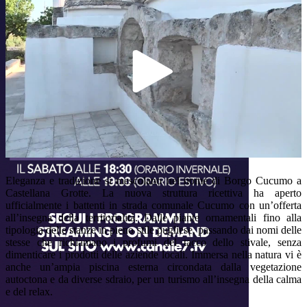
Play
Video
Eleganza e tradizione si mescolano nel nome di Borgo Cucumo a
Castellana Grotte. La nuova struttura ricettiva ha aperto
ufficialmente i battenti in strada comunale Cucumo con un’offerta
all’insegna della territorialità. Dalle piante ornamentali fino alla
tipologia delle stanze in pieno stile pugliese, passando dai nomi delle
stesse che richiamano i profumi del tacco dello stivale, senza
dimenticare i prodotti delle aziende locali. Immersa nella natura vi è
anche un’ampia piscina esterna circondata dalla vegetazione
autoctona e da diverse sdraio, per un turismo all’insegna della calma
e del relax.