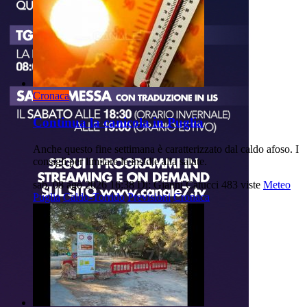
Cronaca
Continua la canicola in Puglia
Anche questo fine settimana è caratterizzato dal caldo afoso. I
consigli per limitare le insidie alla salute.
sab, 08 ago 2026 16:38
Di: Gianni Catucci
483 viste
Meteo
Puglia
Caldo-Torrido
Previsioni
Cronaca