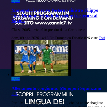
Sport
Monopoli: in arrivo l'esterno sinistro Filippo
Tosi. Domani Yeboah dovrebbe trasferirsi al
Savoia
Classe 2005, arriverà in prestito dalla Cremonese
dom, 09 ago 2026 14:13
Di: Domenico Dicarlo
826 viste
Tosi
Sport
Allenamento congiunto: Monopoli-Squinzano
2-2
Per il Monopoli in rete Capone e Fall, che ha anche sbagliato