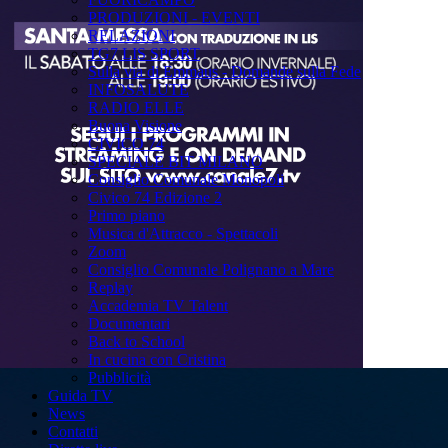
PRODUZIONI - EVENTI
RELAZIONI
TG7 LIS SPORT
Sulla via di Emmaus - Domande sulla Fede
INFOSALUTE
RADIO ELLE
Buona Visione
CIVICO 74
SPECIALE BIT MILANO
Consiglio Comunale Monopoli
Civico 74 Edizione 2
Primo piano
Musica d'Attracco - Spettacoli
Zoom
Consiglio Comunale Polignano a Mare
Replay
Accademia TV Talent
Documentari
Back to School
In cucina con Cristina
Pubblicità
Guida TV
News
Contatti