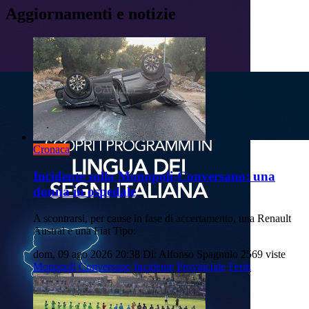
Aggiornamenti e notizie
Cronaca
Incidente sulla Monopoli-Conversano: una
donna in ospedale
A scontrarsi, per cause in fase di accertamento, una Renault
Austral e una Fiat Tipo:
dom, 09 ago 2026 20:38
Di: Alfonso Spagnulo
2569 viste
Monopoli
Conversano
Incidente
Provinciale
Feriti