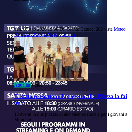
ven, 07 ago 2026 19:38
Di: Gianni Catucci
282 viste
Meteo
Previsioni
Caldo
Puglia
Cronaca
Attualità
Video
E’ stato presentato il progetto “La Piazza la fai
tu!”
12 eventi in due piazze, di alta valenza sociale per i giovani a
Monopoli.