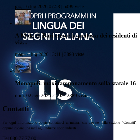
gio, 16 lug 2026 07:58 | 5499 viste
A Mola di Bari cresce la protesta dei residenti di
via...
mar, 14 lug 2026 13:11 | 3893 viste
Monopoli: maxi tamponamento sulla statale 16
dom, 02 ago 2026 21:02 | 2889 viste
Contatti
Per ogni informazione potete contattarci ai numeri che trovate nella sezione "Contatti",
oppure inviare una mail agli indirizzi sotto indicati
Tel 080 77 77 00