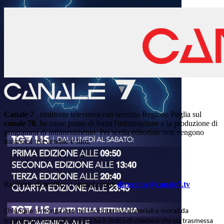
Canale 7
, emittente televisiva con servizio Regione Puglia sul
canale 78
, ha come punto di forza l'informazione e la produzione di
programmi di intrattenimento. Per scelta editoriale non vengono
trasmessi televendite e film.
Richieste di rettifica o segnalazioni:
direzione@canale7.tv
Chiunque si ritenga leso nei suoi interessi materiali o morali da
trasmissioni contrarie a verità ha il diritto di chiedere che sia trasmessa