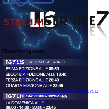
Main Navigation
Home
TG7
On demand
TG7
TG7 LIS
TG7 TARANTO
PERCHÉ ?
PREMIO "IL GOZZO" CITTÀ DI MONOPOLI
È SEMPRE FESTA 2025
DETTO TRA NOI
FACCIA A FACCIA
FUORICAMPO