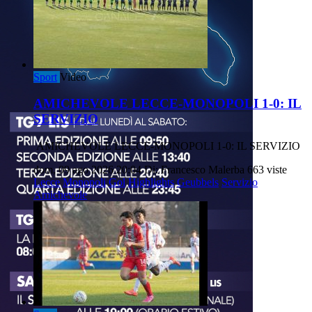
Sport
Video
AMICHEVOLE LECCE-MONOPOLI 1-0: IL
SERVIZIO
AMICHEVOLE LECCE-MONOPOLI 1-0: IL SERVIZIO
dom, 09 ago 2026 20:04
Di: Francesco Malerba
663 viste
Lecce
Monopoli
Gol
Highlights
Geubbels
Servizio
Amichevole