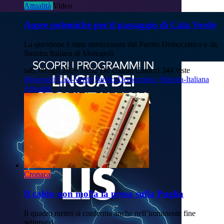
Attualità
Video
Aspre polemiche per il passaggio di Cala Verde
La questione è stata attenzionata dal Partito Democratico e da
Sinistra Italiana di Monopoli.
sab, 08 ago 2026 16:32
Di: Gianni Catucci
344 viste
Monopoli
Cala-Verde
Partito-Democratico
Sinistra-Italiana
Attualità
Cronaca
Il caldo non molla la presa sulla Puglia
Il quadro meteo si conferma anche nell’imminente fine
settimana.