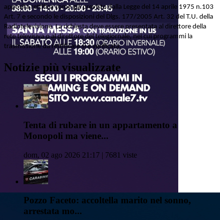
apposita rettifica come già previsto dalla Legge del 14 aprile 1975 n.103
Art. 7 e secondo le disposizioni del Dlgs. 177/2005 Art. 32 del T.U. della
Radiotelevisione. La richiesta deve essere presentata al direttore della
rete televisiva o al direttore del telegiornale, nei cui programmi la
trasmissione da rettificare si è verificata.
Notizie più visualizzate
Tenta di rubare in un appartamento a
Monopoli ma viene...
dom, 02 ago 2026 21:17 | 7681 viste
Pozzo Faceto: accoltella marito nel sonno,
arrestata mo...