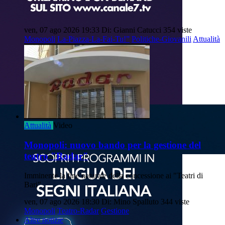
ven, 07 ago 2026 19:33
Di: Gianni Catucci
354 viste
Monopoli
La-Piazza-La-Fai-Tu!”
Politiche-Giovanili
Attualità
Attualità
Video
Monopoli: nuovo bando per la gestione del
teatro "Radar"
Imminente la fine naturale della concessione ai "Teatri di
Bari"
ven, 07 ago 2026 18:30
Di: Mino Spalluto
344 viste
Monopoli
Teatro-Radar
Gestione
Altre notizie