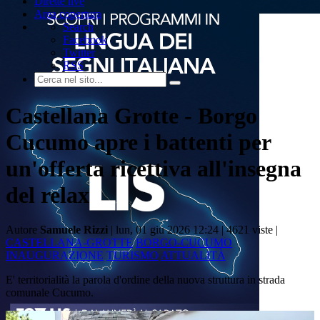
Dirette live
Area copertura
Search
Facebook
Twitter
RSS
Castellana Grotte - Borgo
Cucumo apre i battenti per
un'offerta ricettiva all'insegna
del relax
Autore
Samuele Rizzi
| lun, 01 giu 2026 12:24 |
4621 viste |
CASTELLANA-GROTTE
BORGO-CUCUMO
INAUGURAZIONE
TURISMO
ATTUALITÀ
E' territorialità la parola d'ordine della nuova struttura in strada
comunale Cucumo.