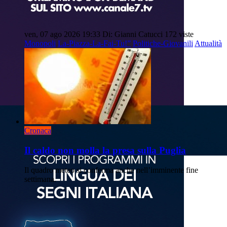
ven, 07 ago 2026 19:33
Di: Gianni Catucci
172 viste
Monopoli
La-Piazza-La-Fai-Tu!”
Politiche-Giovanili
Attualità
Cronaca
Il caldo non molla la presa sulla Puglia
Il quadro meteo si conferma anche nell’imminente fine
settimana.