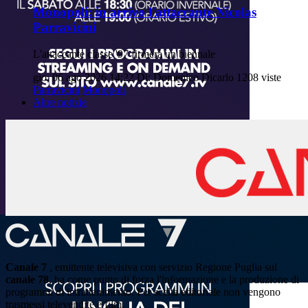
Monopoli: in arrivo l'attaccante Nicolas
Parravicini
L'attaccante classe '97 firmerà un biennale
gio, 06 ago 2026 14:22
Di: Domenico Dicarlo
1208 viste
Parravicini
Monopoli
Altre notizie
Canale 7
, emittente televisiva con servizio Regione Puglia sul
canale 78
, ha come punto di forza l'informazione e la produzione di
programmi di intrattenimento. Per scelta editoriale non vengono
trasmessi televendite e film.