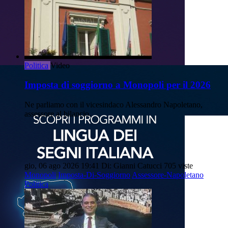
Politica
Video
Imposta di soggiorno a Monopoli per il 2026
Ne parliamo con il vicesindaco Alessandro Napoletano,
assessore al bilancio.
gio, 06 ago 2026 19:41
Di: Gianni Catucci
705 viste
Monopoli
Imposta-Di-Soggiorno
Assessore-Napoletano
Politica