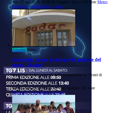
ven, 07 ago 2026 19:38
Di: Gianni Catucci
169 viste
Meteo
Previsioni
Caldo
Puglia
Cronaca
Attualità
Video
Monopoli: nuovo bando per la gestione del
teatro "Radar"
Imminente la fine naturale della concessione ai "Teatri di
Bari"
ven, 07 ago 2026 18:30
Di: Mino Spalluto
161 viste
Monopoli
Teatro-Radar
Gestione