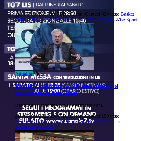
gio, 06 ago 2026 19:54
Di: Gianni Catucci
324 viste
Basket
Serie-B-Interregionale
Calendario-2026-27
White-Wise
Sport
Attualità
Video
Romito riconfermato alla presidenza del
conservatorio Nino Rota
Rinnovato il mandato per i prossimi tre anni.
gio, 06 ago 2026 19:49
Di: Gianni Catucci
188 viste
Monopoli
Conservatorio-Nino-Rota
Roberto-Romito
Presidente
Attualità