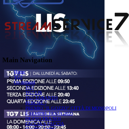
Main Navigation
Home
TG7
On demand
TG7
TG7 LIS
TG7 TARANTO
PERCHÉ ?
PREMIO "IL GOZZO" CITTÀ DI MONOPOLI
È SEMPRE FESTA 2025
DETTO TRA NOI
FACCIA A FACCIA
FUORICAMPO