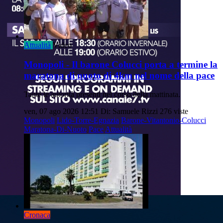
Attualità
Video
Monopoli - Il barone Colucci porta a termine la
maratona di nuoto di 4km nel nome della pace
Tante le autorità presenti nel corso della mattinata.
ven, 07 ago 2026 12:51
Di: Samuele Rizzi
276 viste
Monopoli
Lido-Torre-Egnazia
Barone-Vitantonio-Colucci
Maratona-Di-Nuoto
Pace
Attualità
Cronaca