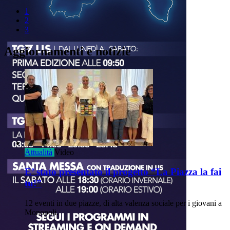
1
2
3
Aggiornamenti e notizie
Attualità
Video
E’ stato presentato il progetto “La Piazza la fai
tu!”
12 eventi in due piazze, di alta valenza sociale per i giovani a
Monopoli.