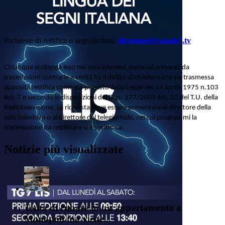
Richieste di rettifica o segnalazioni:
direzione@canale7.tv
Chiunque si ritenga leso nei suoi interessi materiali o morali da
trasmissioni contrarie a verità ha il diritto di chiedere che sia trasmessa
apposita rettifica come già previsto dalla Legge del 14 aprile 1975 n.103
Art. 7 e secondo le disposizioni del Dlgs. 177/2005 Art. 32 del T.U. della
Radiotelevisione. La richiesta deve essere presentata al direttore della
rete televisiva o al direttore del telegiornale, nei cui programmi la
trasmissione da rettificare si è verificata.
Notizie più visualizzate
Tenta di rubare in un appartamento a
Monopoli ma viene...