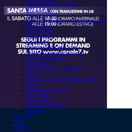
PRODUZIONI - EVENTI
RELAZIONI
TG7 LIS SPORT
Sulla via di Emmaus - Domande sulla Fede
INFOSALUTE
RADIO ELLE
Buona Visione
CIVICO 74
SPECIALE BIT MILANO
Consiglio Comunale Monopoli
Civico 74 Edizione 2
Primo piano
Musica d'Attracco - Spettacoli
Zoom
Consiglio Comunale Polignano a Mare
Replay
Accademia TV Talent
Documentari
Back to School
In cucina con Cristina
Pubblicità
Guida TV
News
Contatti