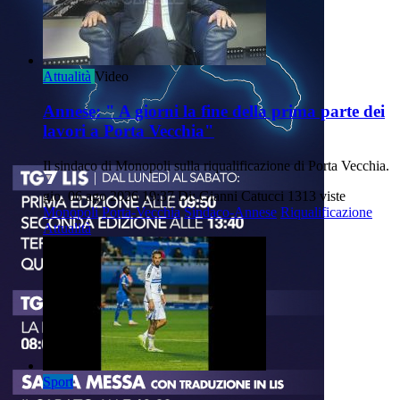
Attualità
Video
Annese: " A giorni la fine della prima parte dei
lavori a Porta Vecchia"
Il sindaco di Monopoli sulla riqualificazione di Porta Vecchia.
gio, 06 ago 2026 19:37
Di: Gianni Catucci
1313 viste
Monopoli
Porta-Vecchia
Sindaco-Annese
Riqualificazione
Attualità
Sport