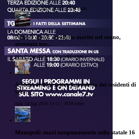
dom, 02 ago 2026 21:17 | 7634 viste
Pozzo Faceto: accoltella marito nel sonno,
arrestata mo...
gio, 16 lug 2026 07:58 | 5405 viste
A Mola di Bari cresce la protesta dei residenti di
via...
mar, 14 lug 2026 13:11 | 3878 viste
Monopoli: maxi tamponamento sulla statale 16