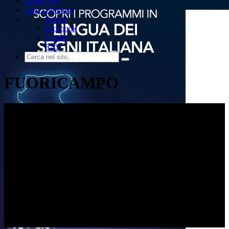
Dirette live
Area copertura
Search
Facebook
Twitter
RSS
FUORICAMPO