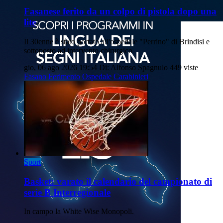
Fasanese ferito da un colpo di pistola dopo una
lite
Il 30enne è stato portato all'ospedale "Perrino" di Brindisi e
sottoposto ad intervento chirurgico
gio, 06 ago 2026 19:54
Di: Alfonso Spagnulo
449 viste
Fasano
Ferimento
Ospedale
Carabinieri
Sport
Basket: varato il calendario del campionato di
serie B Interregionale
In campo la White Wise Monopoli.