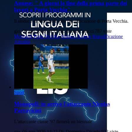
Annese: " A giorni la fine della prima parte dei
lavori a Porta Vecchia"
Il sindaco di Monopoli sulla riqualificazione di Porta Vecchia.
gio, 06 ago 2026 19:37
Di: Gianni Catucci
787 viste
Monopoli
Porta-Vecchia
Sindaco-Annese
Riqualificazione
Attualità
Sport
Monopoli: in arrivo l'attaccante Nicolas
Parravicini
L'attaccante classe '97 firmerà un biennale
gio, 06 ago 2026 14:22
Di: Domenico Dicarlo
932 viste