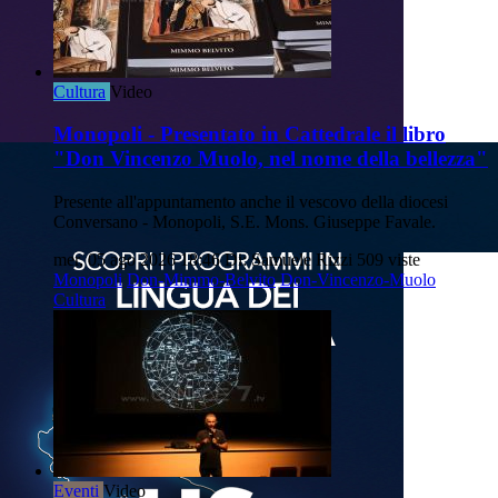
Cultura
Video
Monopoli - Presentato in Cattedrale il libro
"Don Vincenzo Muolo, nel nome della bellezza"
Presente all'appuntamento anche il vescovo della diocesi
Conversano - Monopoli, S.E. Mons. Giuseppe Favale.
mer, 05 ago 2026 18:46
Di: Samuele Rizzi
509 viste
Monopoli
Don-Mimmo-Belvito
Don-Vincenzo-Muolo
Cultura
Eventi
Video