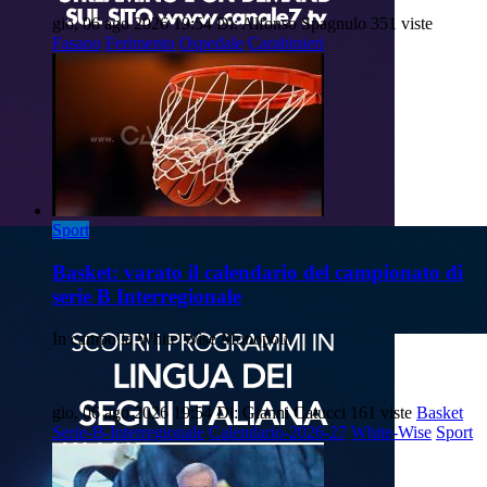
gio, 06 ago 2026 19:54
Di: Alfonso Spagnulo
351 viste
Fasano
Ferimento
Ospedale
Carabinieri
Sport
Basket: varato il calendario del campionato di
serie B Interregionale
In campo la White Wise Monopoli.
gio, 06 ago 2026 19:54
Di: Gianni Catucci
161 viste
Basket
Serie-B-Interregionale
Calendario-2026-27
White-Wise
Sport