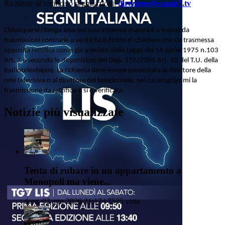
Richieste di rettifica o segnalazioni:
direzione@canale7.tv
Chiunque si ritenga leso nei suoi interessi materiali o morali da
trasmissioni contrarie a verità ha il diritto di chiedere che sia trasmessa
apposita rettifica come già previsto dalla Legge del 14 aprile 1975 n.103
Art. 7 e secondo le disposizioni del Dlgs. 177/2005 Art. 32 del T.U. della
Radiotelevisione. La richiesta deve essere presentata al direttore della
rete televisiva o al direttore del telegiornale, nei cui programmi la
trasmissione da rettificare si è verificata.
Notizie più visualizzate
Tenta di rubare in un appartamento a
Monopoli ma viene...
dom, 02 ago 2026 21:17 | 7535 viste