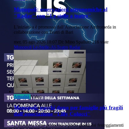
Monopoli: osservazioni astronomiche al
"Radar" con "Le stelle a teatro"
L'iniziativa è promossa dall’Associazione Andromeda in
collaborazione con Teatri di Bari
mer, 05 ago 2026 18:07
Di: Mino Spalluto
216 viste
Monopoli
Le-Stelle-Al-Teatro
Radar
Attualità
Video
Monopoli: pacchi dono per famiglie più fragili
dall'associazione "Lilly Colucci"
L'iniziativa viene promossa a pochi giorni dai festeggiamenti