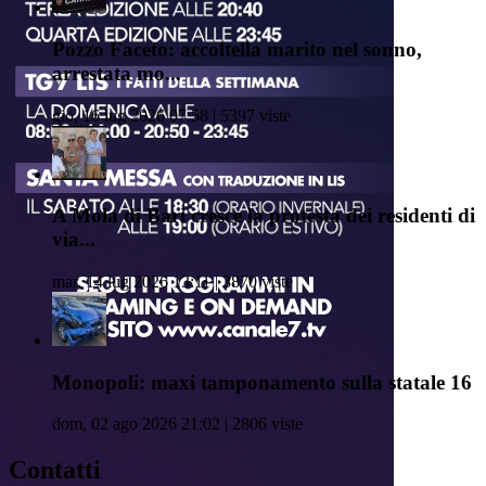
Pozzo Faceto: accoltella marito nel sonno,
arrestata mo...
gio, 16 lug 2026 07:58 | 5397 viste
A Mola di Bari cresce la protesta dei residenti di
via...
mar, 14 lug 2026 13:11 | 3870 viste
Monopoli: maxi tamponamento sulla statale 16
dom, 02 ago 2026 21:02 | 2806 viste
Contatti