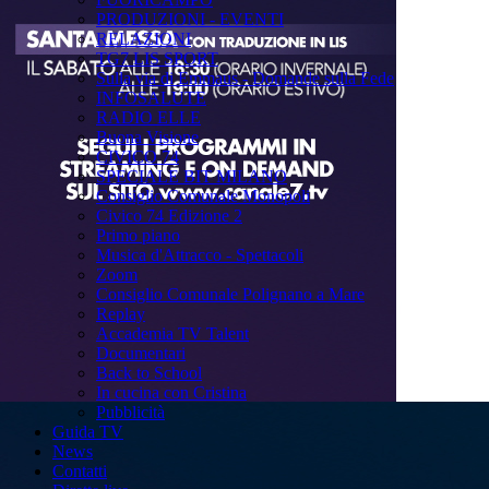
PRODUZIONI - EVENTI
RELAZIONI
TG7 LIS SPORT
Sulla via di Emmaus - Domande sulla Fede
INFOSALUTE
RADIO ELLE
Buona Visione
CIVICO 74
SPECIALE BIT MILANO
Consiglio Comunale Monopoli
Civico 74 Edizione 2
Primo piano
Musica d'Attracco - Spettacoli
Zoom
Consiglio Comunale Polignano a Mare
Replay
Accademia TV Talent
Documentari
Back to School
In cucina con Cristina
Pubblicità
Guida TV
News
Contatti