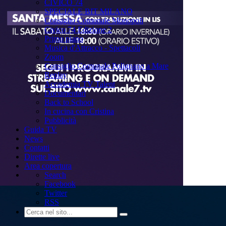
CIVICO 74
SPECIALE BIT MILANO
Consiglio Comunale Monopoli
Civico 74 Edizione 2
Primo piano
Musica d'Attracco - Spettacoli
Zoom
Consiglio Comunale Polignano a Mare
Replay
Accademia TV Talent
Documentari
Back to School
In cucina con Cristina
Pubblicità
Guida TV
News
Contatti
Dirette live
Area copertura
Search
Facebook
Twitter
RSS