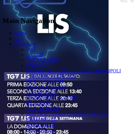
Main Navigation
Home
TG7
On demand
TG7
TG7 LIS
TG7 TARANTO
PERCHÉ ?
PREMIO "IL GOZZO" CITTÀ DI MONOPOLI
È SEMPRE FESTA 2025
DETTO TRA NOI
FACCIA A FACCIA
FUORICAMPO
PRODUZIONI - EVENTI
RELAZIONI
TG7 LIS SPORT
Sulla via di Emmaus - Domande sulla Fede
INFOSALUTE
RADIO ELLE
Buona Visione