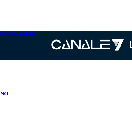
IO PUGLIESE
RSO