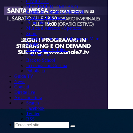
CIVICO 74
SPECIALE BIT MILANO
Consiglio Comunale Monopoli
Civico 74 Edizione 2
Primo piano
Musica d'Attracco - Spettacoli
Zoom
Consiglio Comunale Polignano a Mare
Replay
Accademia TV Talent
Documentari
Back to School
In cucina con Cristina
Pubblicità
Guida TV
News
Contatti
Dirette live
Area copertura
Search
Facebook
Twitter
RSS