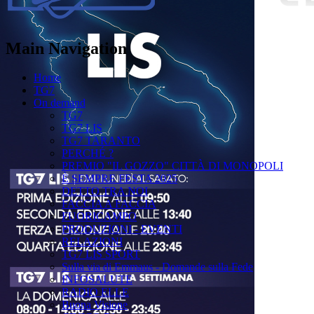
Main Navigation
Home
TG7
On demand
TG7
TG7 LIS
TG7 TARANTO
PERCHÉ ?
PREMIO "IL GOZZO" CITTÀ DI MONOPOLI
È SEMPRE FESTA 2025
DETTO TRA NOI
FACCIA A FACCIA
FUORICAMPO
PRODUZIONI - EVENTI
RELAZIONI
TG7 LIS SPORT
Sulla via di Emmaus - Domande sulla Fede
INFOSALUTE
RADIO ELLE
Buona Visione