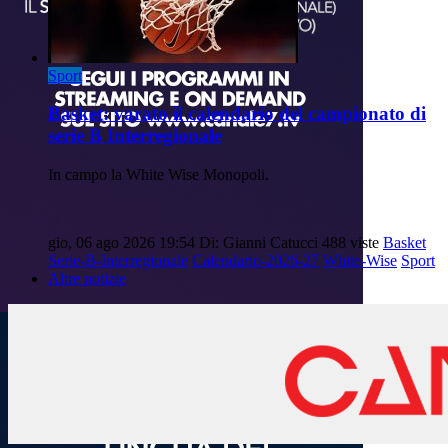
Sport
Basket: varato il calendario del campionato di
serie B Interregionale
In campo la White Wise Monopoli.
gio, 06 ago 2026 19:54
Di: Gianni Catucci
488 viste
Basket
Serie-B-Interregionale
Calendario-2026-27
White-Wise
Sport
Altre notizie