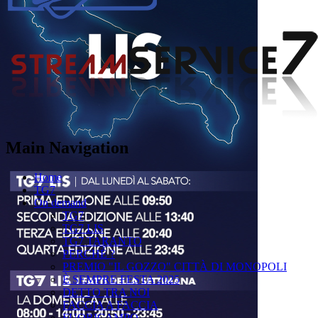
Main Navigation
Home
TG7
On demand
TG7
TG7 LIS
TG7 TARANTO
PERCHÉ ?
PREMIO "IL GOZZO" CITTÀ DI MONOPOLI
È SEMPRE FESTA 2025
DETTO TRA NOI
FACCIA A FACCIA
FUORICAMPO