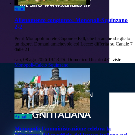
Sport
Allenamento congiunto: Monopoli-Squinzano
2-2
Per il Monopoli in rete Capone e Fall, che ha anche sbagliato
un rigore. Domani amichevole col Lecce: differita su Canale 7
dalle 21
sab, 08 ago 2026 19:53
Di: Domenico Dicarlo
431 viste
Monopoli-Calcio
Squinzano
Attualità
Video
Monopoli: l'amministrazione celebra la