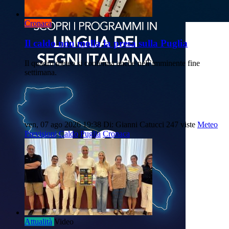
Cronaca
Il caldo non molla la presa sulla Puglia
Il quadro meteo si conferma anche nell’imminente fine
settimana.
ven, 07 ago 2026 19:38
Di: Gianni Catucci
247 viste
Meteo
Previsioni
Caldo
Puglia
Cronaca
Attualità
Video