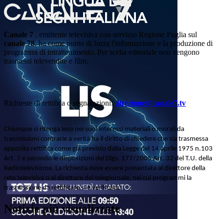
Canale 7
, emittente televisiva con servizio Regione Puglia sul
canale 78
, ha come punto di forza l'informazione e la produzione di
programmi di intrattenimento. Per scelta editoriale non vengono
trasmessi televendite e film.
Richieste di rettifica o segnalazioni:
direzione@canale7.tv
Chiunque si ritenga leso nei suoi interessi materiali o morali da
trasmissioni contrarie a verità ha il diritto di chiedere che sia trasmessa
apposita rettifica come già previsto dalla Legge del 14 aprile 1975 n.103
Art. 7 e secondo le disposizioni del Dlgs. 177/2005 Art. 32 del T.U. della
Radiotelevisione. La richiesta deve essere presentata al direttore della
rete televisiva o al direttore del telegiornale, nei cui programmi la
trasmissione da rettificare si è verificata.
Notizie più visualizzate