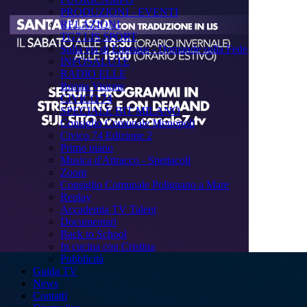
PRODUZIONI - EVENTI
RELAZIONI
TG7 LIS SPORT
Sulla via di Emmaus - Domande sulla Fede
INFOSALUTE
RADIO ELLE
Buona Visione
CIVICO 74
SPECIALE BIT MILANO
Consiglio Comunale Monopoli
Civico 74 Edizione 2
Primo piano
Musica d'Attracco - Spettacoli
Zoom
Consiglio Comunale Polignano a Mare
Replay
Accademia TV Talent
Documentari
Back to School
In cucina con Cristina
Pubblicità
Guida TV
News
Contatti