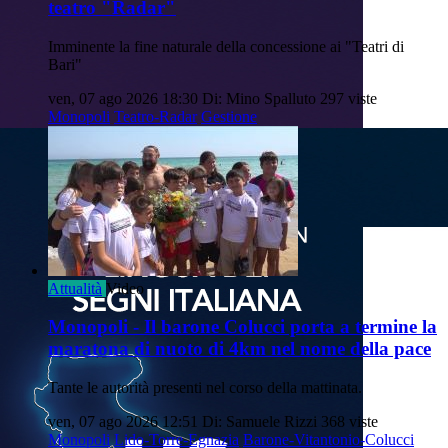
teatro "Radar"
Imminente la fine naturale della concessione ai "Teatri di
Bari"
ven, 07 ago 2026 18:30
Di: Mino Spalluto
297 viste
Monopoli
Teatro-Radar
Gestione
Attualità
Video
Monopoli - Il barone Colucci porta a termine la
maratona di nuoto di 4km nel nome della pace
Tante le autorità presenti nel corso della mattinata.
ven, 07 ago 2026 12:51
Di: Samuele Rizzi
368 viste
Monopoli
Lido-Torre-Egnazia
Barone-Vitantonio-Colucci