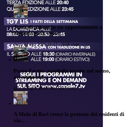
Tenta di rubare in un appartamento a
Monopoli ma viene...
dom, 02 ago 2026 21:17 | 7658 viste
Pozzo Faceto: accoltella marito nel sonno,
arrestata mo...
gio, 16 lug 2026 07:58 | 5487 viste
A Mola di Bari cresce la protesta dei residenti di
via...