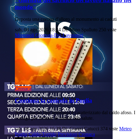
"Giornata del sacrificio del lavoro italiano nel
mondo"
Deposta una corona d'alloro al monumento ai caduti
sab, 08 ago 2026 18:24
Di: Mino Spalluto
250 viste
Monopoli
Giornata-Dei-Lavoratori
Cronaca
Continua la canicola in Puglia
Anche questo fine settimana è caratterizzato dal caldo afoso. I
consigli per limitare le insidie alla salute.
sab, 08 ago 2026 16:38
Di: Gianni Catucci
374 viste
Meteo
Puglia
Caldo-Torrido
Previsioni
Cronaca