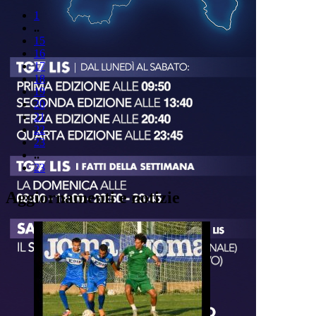
1
..
15
16
17
18
19
20
21
22
23
..
23
Aggiornamenti e notizie