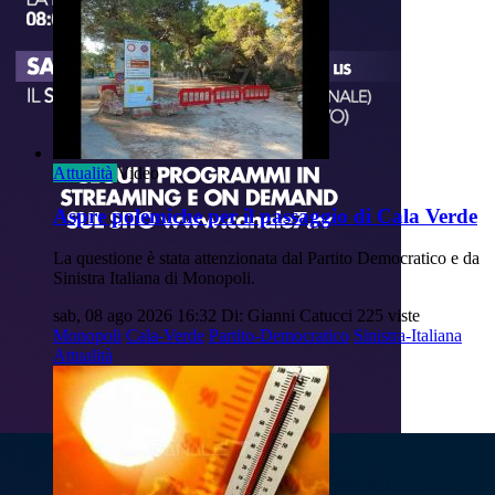
Attualità
Video
Aspre polemiche per il passaggio di Cala Verde
La questione è stata attenzionata dal Partito Democratico e da
Sinistra Italiana di Monopoli.
sab, 08 ago 2026 16:32
Di: Gianni Catucci
225 viste
Monopoli
Cala-Verde
Partito-Democratico
Sinistra-Italiana
Attualità