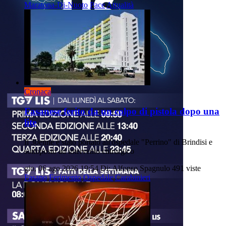
Maratona-Di-Nuoto
Pace
Attualità
Cronaca
Fasanese ferito da un colpo di pistola dopo una
lite
Il 30enne è stato portato all'ospedale "Perrino" di Brindisi e
sottoposto ad intervento chirurgico
gio, 06 ago 2026 19:54
Di: Alfonso Spagnulo
491 viste
Fasano
Ferimento
Ospedale
Carabinieri