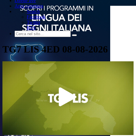
Dirette live
Area copertura
Search
Facebook
Twitter
RSS
TG7 LIS 4ED 08-08-2026
Play
Video