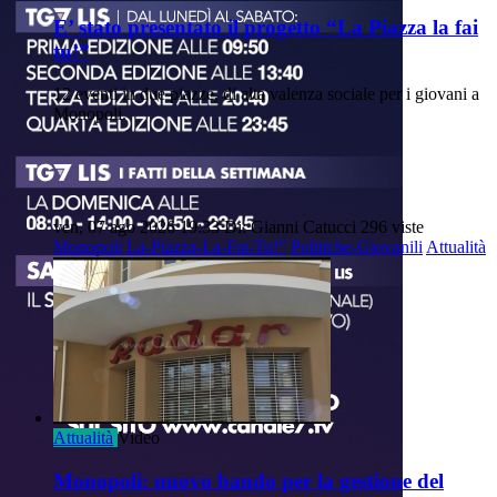
E’ stato presentato il progetto “La Piazza la fai
tu!”
12 eventi in due piazze, di alta valenza sociale per i giovani a
Monopoli.
ven, 07 ago 2026 19:33
Di: Gianni Catucci
296 viste
Monopoli
La-Piazza-La-Fai-Tu!”
Politiche-Giovanili
Attualità
Attualità
Video
Monopoli: nuovo bando per la gestione del