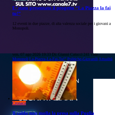
E’ stato presentato il progetto “La Piazza la fai
tu!”
12 eventi in due piazze, di alta valenza sociale per i giovani a
Monopoli.
ven, 07 ago 2026 19:33
Di: Gianni Catucci
241 viste
Monopoli
La-Piazza-La-Fai-Tu!”
Politiche-Giovanili
Attualità
Cronaca
Il caldo non molla la presa sulla Puglia