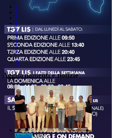
1
2
3
4
5
6
7
8
9
..
22
Aggiornamenti e notizie
Attualità
Video