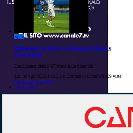
Sport
Monopoli: in arrivo l'attaccante Nicolas
Parravicini
L'attaccante classe '97 firmerà un biennale
gio, 06 ago 2026 14:22
Di: Domenico Dicarlo
1309 viste
Parravicini
Monopoli
Altre notizie