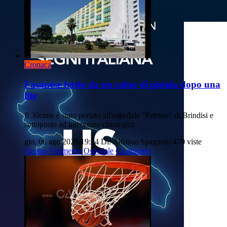
Cronaca
Fasanese ferito da un colpo di pistola dopo una
lite
Il 30enne è stato portato all'ospedale "Perrino" di Brindisi e
sottoposto ad intervento chirurgico
gio, 06 ago 2026 19:54
Di: Alfonso Spagnulo
470 viste
Fasano
Ferimento
Ospedale
Carabinieri