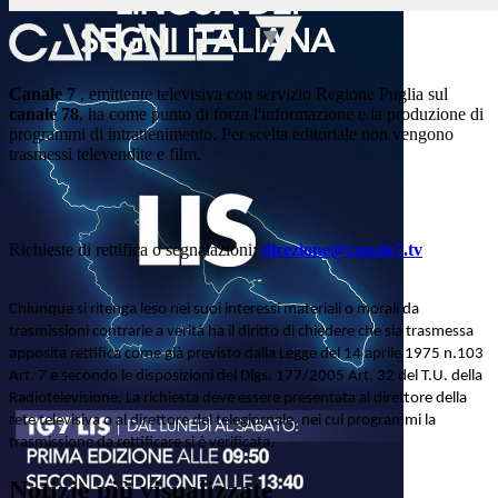
Canale 7
, emittente televisiva con servizio Regione Puglia sul
canale 78
, ha come punto di forza l'informazione e la produzione di
programmi di intrattenimento. Per scelta editoriale non vengono
trasmessi televendite e film.
Richieste di rettifica o segnalazioni:
direzione@canale7.tv
Chiunque si ritenga leso nei suoi interessi materiali o morali da
trasmissioni contrarie a verità ha il diritto di chiedere che sia trasmessa
apposita rettifica come già previsto dalla Legge del 14 aprile 1975 n.103
Art. 7 e secondo le disposizioni del Dlgs. 177/2005 Art. 32 del T.U. della
Radiotelevisione. La richiesta deve essere presentata al direttore della
rete televisiva o al direttore del telegiornale, nei cui programmi la
trasmissione da rettificare si è verificata.
Notizie più visualizzate