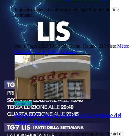
Il quadro meteo si conferma anche nell’imminente fine
settimana.
ven, 07 ago 2026 19:38
Di: Gianni Catucci
218 viste
Meteo
Previsioni
Caldo
Puglia
Cronaca
Attualità
Video
Monopoli: nuovo bando per la gestione del
teatro "Radar"
Imminente la fine naturale della concessione ai "Teatri di