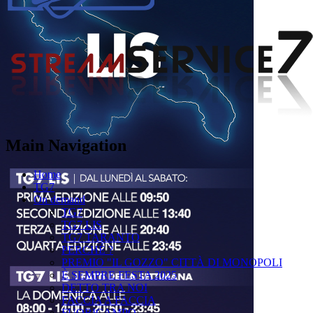
Main Navigation
Home
TG7
On demand
TG7
TG7 LIS
TG7 TARANTO
PERCHÉ ?
PREMIO "IL GOZZO" CITTÀ DI MONOPOLI
È SEMPRE FESTA 2025
DETTO TRA NOI
FACCIA A FACCIA
FUORICAMPO