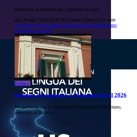
Rinnovato il mandato per i prossimi tre anni.
gio, 06 ago 2026 19:49
Di: Gianni Catucci
211 viste
Monopoli
Conservatorio-Nino-Rota
Roberto-Romito
Presidente
Attualità
Politica
Video
Imposta di soggiorno a Monopoli per il 2026
Ne parliamo con il vicesindaco Alessandro Napoletano,
assessore al bilancio.