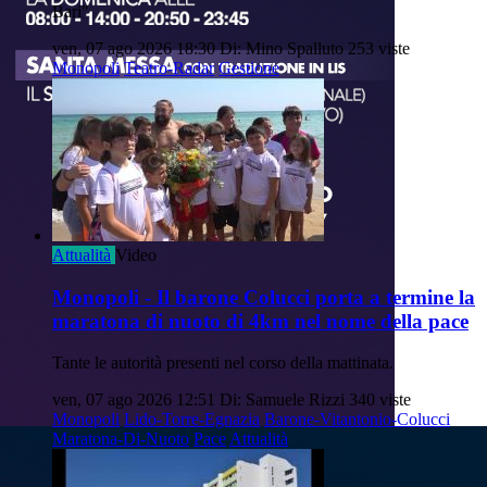
Bari"
ven, 07 ago 2026 18:30
Di: Mino Spalluto
253 viste
Monopoli
Teatro-Radar
Gestione
Attualità
Video
Monopoli - Il barone Colucci porta a termine la
maratona di nuoto di 4km nel nome della pace
Tante le autorità presenti nel corso della mattinata.
ven, 07 ago 2026 12:51
Di: Samuele Rizzi
340 viste
Monopoli
Lido-Torre-Egnazia
Barone-Vitantonio-Colucci
Maratona-Di-Nuoto
Pace
Attualità