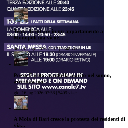
Tenta di rubare in un appartamento a
Monopoli ma viene...
dom, 02 ago 2026 21:17 | 7648 viste
Pozzo Faceto: accoltella marito nel sonno,
arrestata mo...
gio, 16 lug 2026 07:58 | 5409 viste
A Mola di Bari cresce la protesta dei residenti di
via...