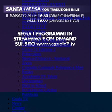
PRODUZIONI - EVENTI
RELAZIONI
TG7 LIS SPORT
Sulla via di Emmaus - Domande sulla Fede
INFOSALUTE
RADIO ELLE
Buona Visione
CIVICO 74
SPECIALE BIT MILANO
Consiglio Comunale Monopoli
Civico 74 Edizione 2
Primo piano
Musica d'Attracco - Spettacoli
Zoom
Consiglio Comunale Polignano a Mare
Replay
Accademia TV Talent
Documentari
Back to School
In cucina con Cristina
Pubblicità
Guida TV
News
Contatti