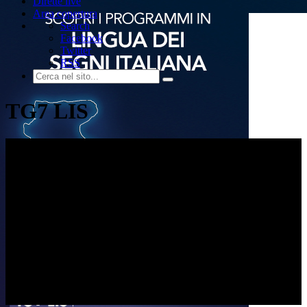
Dirette live
Area copertura
Search
Facebook
Twitter
RSS
TG7 LIS