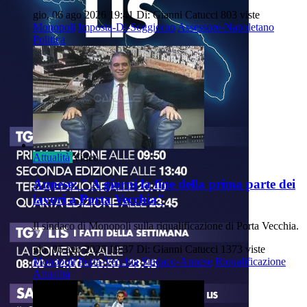
gio, 06 ago 2026 19:41
Di: Gianni Catucci
803 viste
Monopoli
Imposta-Di-Soggiorno
Assessore-Napoletano
Politica
Attualità
Video
Annese: " A giorni la fine della prima parte dei
lavori a Porta Vecchia"
Il sindaco di Monopoli sulla riqualificazione di Porta Vecchia.
gio, 06 ago 2026 19:37
Di: Gianni Catucci
1373 viste
Monopoli
Porta-Vecchia
Sindaco-Annese
Riqualificazione
Attualità