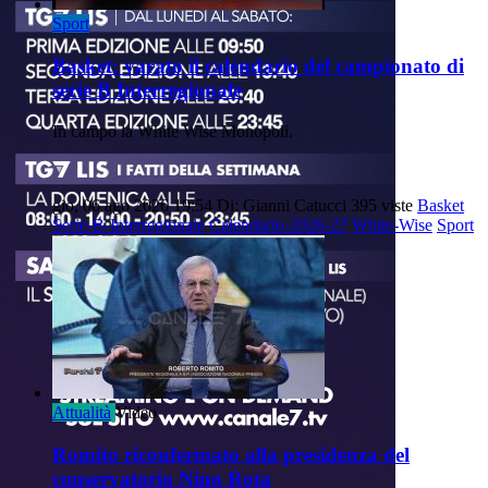
Sport
Basket: varato il calendario del campionato di
serie B Interregionale
In campo la White Wise Monopoli.
gio, 06 ago 2026 19:54
Di: Gianni Catucci
395 viste
Basket
Serie-B-Interregionale
Calendario-2026-27
White-Wise
Sport
Attualità
Video
Romito riconfermato alla presidenza del
conservatorio Nino Rota