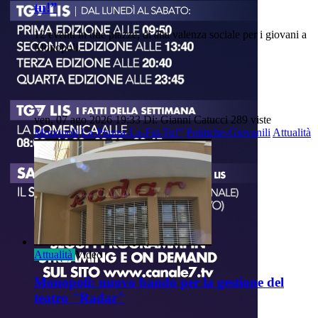
tu!”
12 eventi in due piazze, di alta valenza sociale per i giovani a
Monopoli.
ven, 07 ago 2026 19:33
Di: Gianni Catucci
289 viste
Monopoli
La-Piazza-La-Fai-Tu!”
Politiche-Giovanili
Attualità
Attualità
Video
Monopoli: nuovo bando per la gestione del
teatro "Radar"