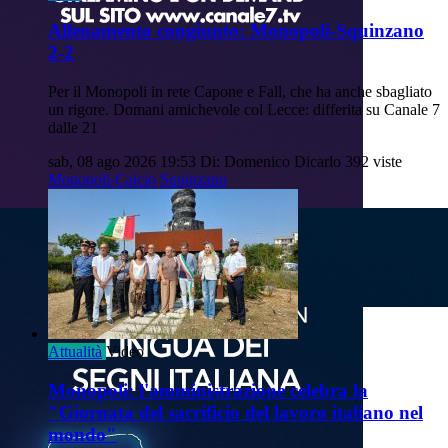
Allenamento congiunto: Monopoli-Squinzano
2-2
Per il Monopoli in rete Capone e Fall, che ha anche sbagliato
un rigore. Domani amichevole col Lecce: differita su Canale 7
dalle 21
sab, 08 ago 2026 19:53
Di: Domenico Dicarlo
392 viste
Monopoli-Calcio
Squinzano
Attualità
Video
Monopoli: l'amministrazione celebra la
"Giornata del sacrificio del lavoro italiano nel
mondo"