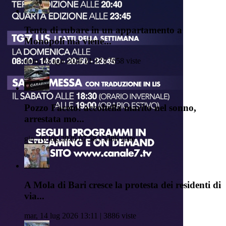
Tenta di rubare in un appartamento a
Monopoli ma viene...
dom, 02 ago 2026 21:17 | 7658 viste
Pozzo Faceto: accoltella marito nel sonno,
arrestata mo...
gio, 16 lug 2026 07:58 | 5486 viste
A Mola di Bari cresce la protesta dei residenti di
via...
mar, 14 lug 2026 13:11 | 3886 viste