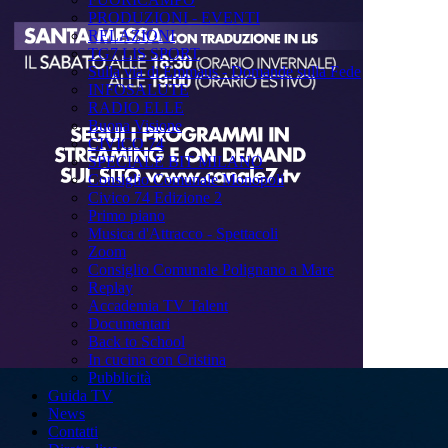
PRODUZIONI - EVENTI
RELAZIONI
TG7 LIS SPORT
Sulla via di Emmaus - Domande sulla Fede
INFOSALUTE
RADIO ELLE
Buona Visione
CIVICO 74
SPECIALE BIT MILANO
Consiglio Comunale Monopoli
Civico 74 Edizione 2
Primo piano
Musica d'Attracco - Spettacoli
Zoom
Consiglio Comunale Polignano a Mare
Replay
Accademia TV Talent
Documentari
Back to School
In cucina con Cristina
Pubblicità
Guida TV
News
Contatti