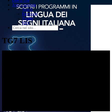
Dirette live
Area copertura
Search
Facebook
Twitter
RSS
TG7 LIS