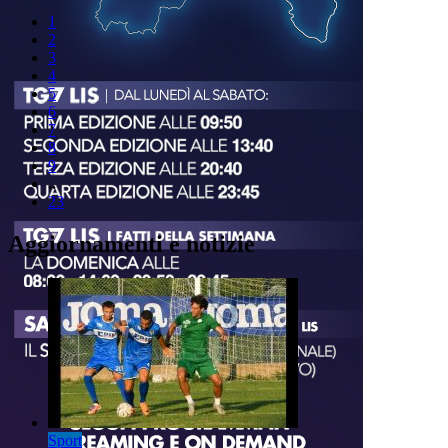
1
2
3
4
5
6
7
8
9
..
23
Aggiornamenti e notizie
Sport