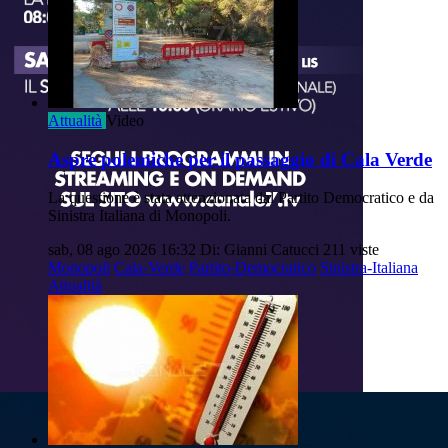
Attualità
Video
Aspre polemiche per il passaggio di Cala Verde
La questione è stata attenzionata dal Partito Democratico e da
Sinistra Italiana di Monopoli.
sab, 08 ago 2026 16:32
Di: Gianni Catucci
211 viste
Monopoli
Cala-Verde
Partito-Democratico
Sinistra-Italiana
Attualità