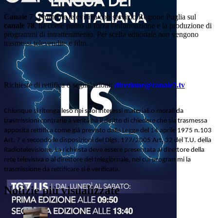
Canale 7
, emittente televisiva con servizio Regione Puglia sul
canale 78
, ha come punto di forza l'informazione e la produzione di
programmi di intrattenimento. Per scelta editoriale non vengono
trasmessi televendite e film.
Richieste di rettifica o segnalazioni:
direzione@canale7.tv
Chiunque si ritenga leso nei suoi interessi materiali o morali da
trasmissioni contrarie a verità ha il diritto di chiedere che sia trasmessa
apposita rettifica come già previsto dalla Legge del 14 aprile 1975 n.103
Art. 7 e secondo le disposizioni del Dlgs. 177/2005 Art. 32 del T.U. della
Radiotelevisione. La richiesta deve essere presentata al direttore della
rete televisiva o al direttore del telegiornale, nei cui programmi la
trasmissione da rettificare si è verificata.
Notizie più visualizzate