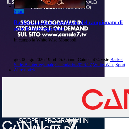
Sport
Basket: varato il calendario del campionato di
serie B Interregionale
In campo la White Wise Monopoli.
gio, 06 ago 2026 19:54
Di: Gianni Catucci
474 viste
Basket
Serie-B-Interregionale
Calendario-2026-27
White-Wise
Sport
Altre notizie