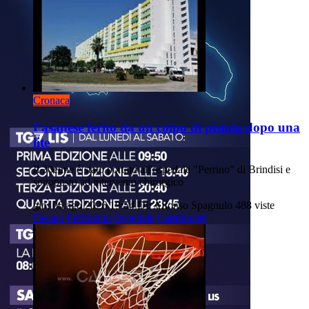
Cronaca
Fasanese ferito da un colpo di pistola dopo una
lite
Il 30enne è stato portato all'ospedale "Perrino" di Brindisi e
sottoposto ad intervento chirurgico
gio, 06 ago 2026 19:54
Di: Alfonso Spagnulo
488 viste
Fasano
Ferimento
Ospedale
Carabinieri