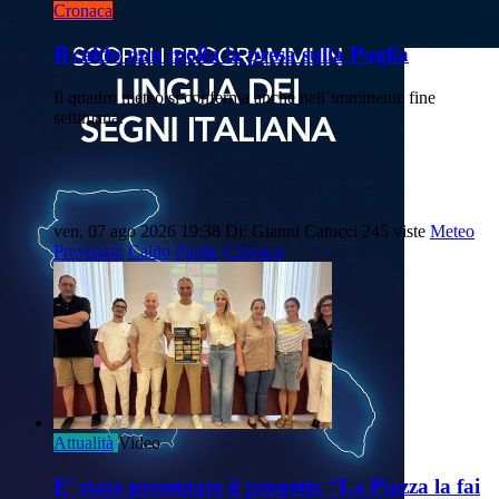
Cronaca
Il caldo non molla la presa sulla Puglia
Il quadro meteo si conferma anche nell’imminente fine
settimana.
ven, 07 ago 2026 19:38
Di: Gianni Catucci
245 viste
Meteo
Previsioni
Caldo
Puglia
Cronaca
Attualità
Video
E’ stato presentato il progetto “La Piazza la fai