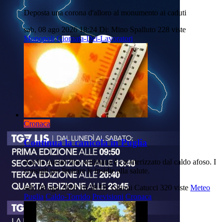
Deposta una corona d'alloro al monumento ai caduti
sab, 08 ago 2026 18:24
Di: Mino Spalluto
228 viste
Monopoli
Giornata-Dei-Lavoratori
Cronaca
Continua la canicola in Puglia
Anche questo fine settimana è caratterizzato dal caldo afoso. I
consigli per limitare le insidie alla salute.
sab, 08 ago 2026 16:38
Di: Gianni Catucci
320 viste
Meteo
Puglia
Caldo-Torrido
Previsioni
Cronaca