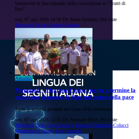
Imminente la fine naturale della concessione ai "Teatri di
Bari"
ven, 07 ago 2026 18:30
Di: Mino Spalluto
294 viste
Monopoli
Teatro-Radar
Gestione
Attualità
Video
Monopoli - Il barone Colucci porta a termine la
maratona di nuoto di 4km nel nome della pace
Tante le autorità presenti nel corso della mattinata.
ven, 07 ago 2026 12:51
Di: Samuele Rizzi
365 viste
Monopoli
Lido-Torre-Egnazia
Barone-Vitantonio-Colucci
Maratona-Di-Nuoto
Pace
Attualità