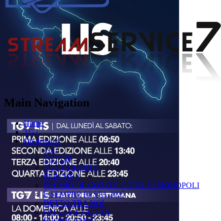
Main Navigation
Home
TG7
On demand
TG7
TG7 LIS
TG7 TARANTO
PERCHÉ ?
PREMIO "IL GOZZO" CITTÀ DI MONOPOLI
È SEMPRE FESTA 2025
DETTO TRA NOI
FACCIA A FACCIA
FUORICAMPO