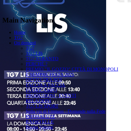
Main Navigation
Home
TG7
On demand
TG7
TG7 LIS
TG7 TARANTO
PERCHÉ ?
PREMIO "IL GOZZO" CITTÀ DI MONOPOLI
È SEMPRE FESTA 2025
DETTO TRA NOI
FACCIA A FACCIA
FUORICAMPO
PRODUZIONI - EVENTI
RELAZIONI
TG7 LIS SPORT
Sulla via di Emmaus - Domande sulla Fede
INFOSALUTE
RADIO ELLE
Buona Visione