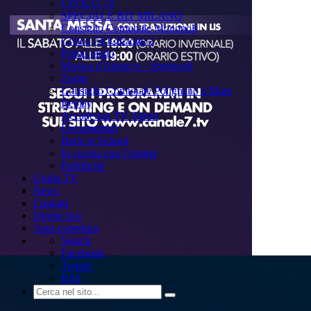
CIVICO 74
SPECIALE BIT MILANO
Consiglio Comunale Monopoli
Civico 74 Edizione 2
Primo piano
Musica d'Attracco - Spettacoli
Zoom
Consiglio Comunale Polignano a Mare
Replay
Accademia TV Talent
Documentari
Back to School
In cucina con Cristina
Pubblicità
Guida TV
News
Contatti
Dirette live
Area copertura
Search
Facebook
Twitter
RSS