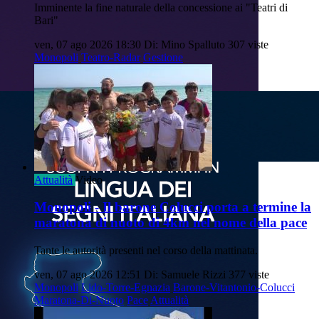
Imminente la fine naturale della concessione ai "Teatri di
Bari"
ven, 07 ago 2026 18:30
Di: Mino Spalluto
307 viste
Monopoli
Teatro-Radar
Gestione
Attualità
Video
Monopoli - Il barone Colucci porta a termine la
maratona di nuoto di 4km nel nome della pace
Tante le autorità presenti nel corso della mattinata.
ven, 07 ago 2026 12:51
Di: Samuele Rizzi
377 viste
Monopoli
Lido-Torre-Egnazia
Barone-Vitantonio-Colucci
Maratona-Di-Nuoto
Pace
Attualità