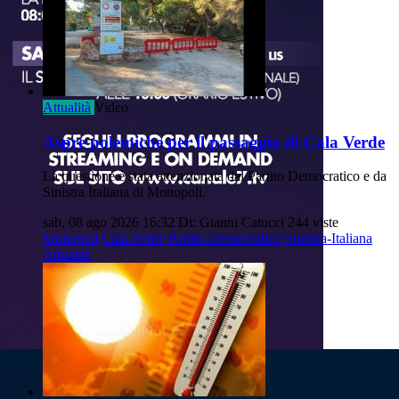
Attualità
Video
Aspre polemiche per il passaggio di Cala Verde
La questione è stata attenzionata dal Partito Democratico e da
Sinistra Italiana di Monopoli.
sab, 08 ago 2026 16:32
Di: Gianni Catucci
244 viste
Monopoli
Cala-Verde
Partito-Democratico
Sinistra-Italiana
Attualità