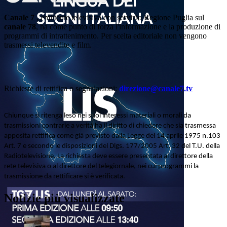
Canale 7
, emittente televisiva con servizio Regione Puglia sul
canale 78
, ha come punto di forza l'informazione e la produzione di
programmi di intrattenimento. Per scelta editoriale non vengono
trasmessi televendite e film.
Richieste di rettifica o segnalazioni:
direzione@canale7.tv
Chiunque si ritenga leso nei suoi interessi materiali o morali da
trasmissioni contrarie a verità ha il diritto di chiedere che sia trasmessa
apposita rettifica come già previsto dalla Legge del 14 aprile 1975 n.103
Art. 7 e secondo le disposizioni del Dlgs. 177/2005 Art. 32 del T.U. della
Radiotelevisione. La richiesta deve essere presentata al direttore della
rete televisiva o al direttore del telegiornale, nei cui programmi la
trasmissione da rettificare si è verificata.
Notizie più visualizzate