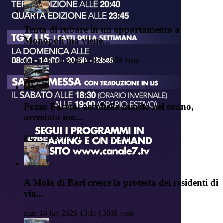
Tenta di rubare in un appartamento a
Monopoli ma viene...
dom, 02 ago 2026 21:17 | 7659 viste
Pozzo Faceto: accoltella marito nel sonno,
arrestata mo...
gio, 16 lug 2026 07:58 | 5489 viste
A Mola di Bari cresce la protesta dei residenti di
via...
mar, 14 lug 2026 13:11 | 3888 viste