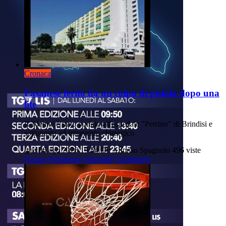
Cronaca
Fasanese ferito da un colpo di pistola dopo una
lite
Il 30enne è stato portato all'ospedale "Perrino" di Brindisi e
sottoposto ad intervento chirurgico
gio, 06 ago 2026 19:54
Di: Alfonso Spagnulo
496 viste
Fasano
Ferimento
Ospedale
Carabinieri