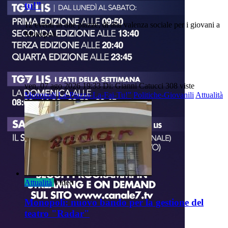
tu!”
12 eventi in due piazze, di alta valenza sociale per i giovani a
Monopoli.
ven, 07 ago 2026 19:33
Di: Gianni Catucci
308 viste
Monopoli
La-Piazza-La-Fai-Tu!”
Politiche-Giovanili
Attualità
Attualità
Video
Monopoli: nuovo bando per la gestione del
teatro "Radar"