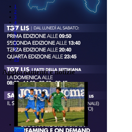
1
2
3
4
5
6
7
8
9
..
23
Aggiornamenti e notizie
Sport