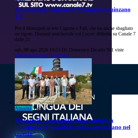
Allenamento congiunto: Monopoli-Squinzano
2-2
Per il Monopoli in rete Capone e Fall, che ha anche sbagliato
un rigore. Domani amichevole col Lecce: differita su Canale 7
dalle 21
sab, 08 ago 2026 19:53
Di: Domenico Dicarlo
501 viste
Monopoli-Calcio
Squinzano
Attualità
Video
Monopoli: l'amministrazione celebra la
"Giornata del sacrificio del lavoro italiano nel
mondo"