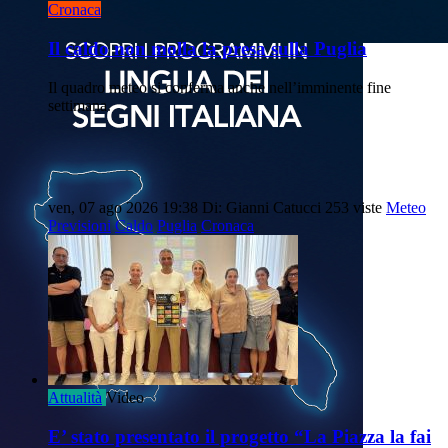
Cronaca
Il caldo non molla la presa sulla Puglia
Il quadro meteo si conferma anche nell’imminente fine
settimana.
ven, 07 ago 2026 19:38
Di: Gianni Catucci
253 viste
Meteo
Previsioni
Caldo
Puglia
Cronaca
Attualità
Video
E’ stato presentato il progetto “La Piazza la fai