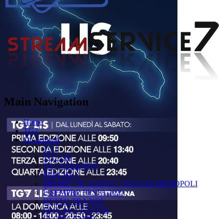
Main Navigation
Home
TG7
On demand
TG7
TG7 LIS
TG7 TARANTO
PERCHÉ ?
PREMIO "IL GOZZO" CITTÀ DI MONOPOLI
È SEMPRE FESTA 2025
DETTO TRA NOI
FACCIA A FACCIA
FUORICAMPO