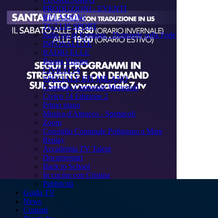
PRODUZIONI - EVENTI
RELAZIONI
TG7 LIS SPORT
Sulla via di Emmaus - Domande sulla Fede
INFOSALUTE
RADIO ELLE
Buona Visione
CIVICO 74
SPECIALE BIT MILANO
Consiglio Comunale Monopoli
Civico 74 Edizione 2
Primo piano
Musica d'Attracco - Spettacoli
Zoom
Consiglio Comunale Polignano a Mare
Replay
Accademia TV Talent
Documentari
Back to School
In cucina con Cristina
Pubblicità
Guida TV
News
Contatti