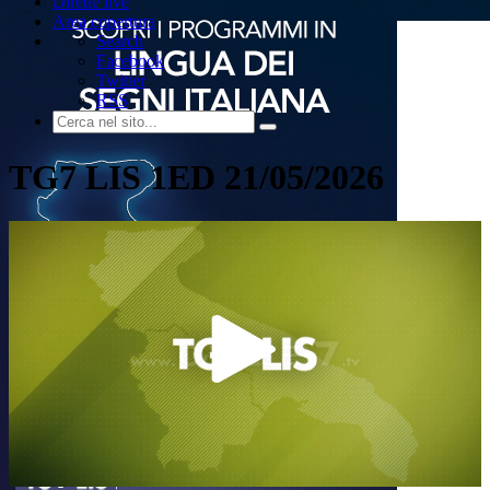
Dirette live
Area copertura
Search
Facebook
Twitter
RSS
TG7 LIS 1ED 21/05/2026
Play
Video