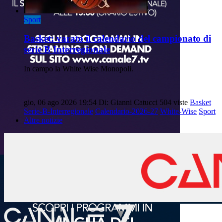
Sport
Basket: varato il calendario del campionato di
serie B Interregionale
In campo la White Wise Monopoli.
gio, 06 ago 2026 19:54
Di: Gianni Catucci
504 viste
Basket
Serie-B-Interregionale
Calendario-2026-27
White-Wise
Sport
Altre notizie