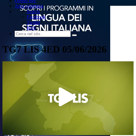
Dirette live
Area copertura
Search
Facebook
Twitter
RSS
TG7 LIS 4ED 05/06/2026
Play
Video