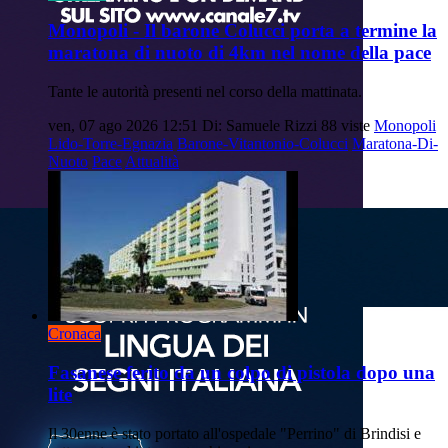
Monopoli - Il barone Colucci porta a termine la
maratona di nuoto di 4km nel nome della pace
Tante le autorità presenti nel corso della mattinata.
ven, 07 ago 2026 12:51
Di: Samuele Rizzi
88 viste
Monopoli
Lido-Torre-Egnazia
Barone-Vitantonio-Colucci
Maratona-Di-
Nuoto
Pace
Attualità
Cronaca
Fasanese ferito da un colpo di pistola dopo una
lite
Il 30enne è stato portato all'ospedale "Perrino" di Brindisi e