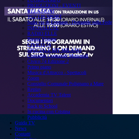
PRODUZIONI - EVENTI
RELAZIONI
TG7 LIS SPORT
Sulla via di Emmaus - Domande sulla Fede
INFOSALUTE
RADIO ELLE
Buona Visione
CIVICO 74
SPECIALE BIT MILANO
Consiglio Comunale Monopoli
Civico 74 Edizione 2
Primo piano
Musica d'Attracco - Spettacoli
Zoom
Consiglio Comunale Polignano a Mare
Replay
Accademia TV Talent
Documentari
Back to School
In cucina con Cristina
Pubblicità
Guida TV
News
Contatti