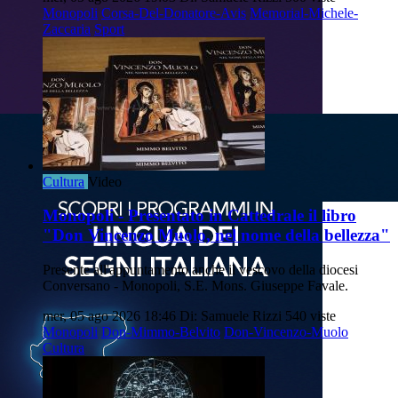
Monopoli
Corsa-Del-Donatore-Avis
Memorial-Michele-
Zaccaria
Sport
Cultura
Video
Monopoli - Presentato in Cattedrale il libro
"Don Vincenzo Muolo, nel nome della bellezza"
Presente all'appuntamento anche il vescovo della diocesi
Conversano - Monopoli, S.E. Mons. Giuseppe Favale.
mer, 05 ago 2026 18:46
Di: Samuele Rizzi
540 viste
Monopoli
Don-Mimmo-Belvito
Don-Vincenzo-Muolo
Cultura