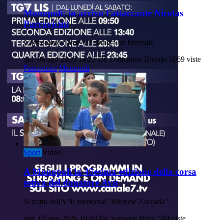
Monopoli: in arrivo l'attaccante Nicolas
Parravicini
L'attaccante classe '97 firmerà un biennale
gio, 06 ago 2026 14:22
Di: Domenico Dicarlo
1069 viste
Parravicini
Monopoli
Sport
Video
A Monopoli la 45esima edizione della corsa
estiva del donatore Avis
Si tratta dell'VIII memorial "Michele Zaccaria".
mer, 05 ago 2026 19:03
Di: Samuele Rizzi
500 viste