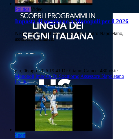
Politica
Video
Imposta di soggiorno a Monopoli per il 2026
Ne parliamo con il vicesindaco Alessandro Napoletano,
assessore al bilancio.
gio, 06 ago 2026 19:41
Di: Gianni Catucci
480 viste
Monopoli
Imposta-Di-Soggiorno
Assessore-Napoletano
Politica
Sport