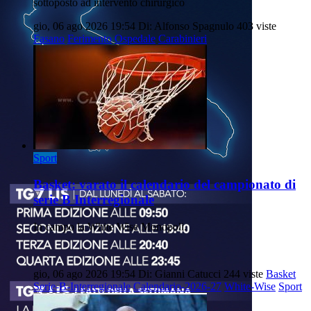
sottoposto ad intervento chirurgico
gio, 06 ago 2026 19:54
Di: Alfonso Spagnulo
403 viste
Fasano
Ferimento
Ospedale
Carabinieri
Sport
Basket: varato il calendario del campionato di
serie B Interregionale
In campo la White Wise Monopoli.
gio, 06 ago 2026 19:54
Di: Gianni Catucci
244 viste
Basket
Serie-B-Interregionale
Calendario-2026-27
White-Wise
Sport