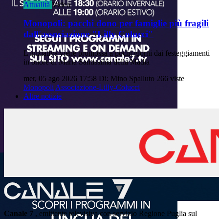
Attualità
Video
Monopoli: pacchi dono per famiglie più fragili
dall'associazione "Lilly Colucci"
L'iniziativa viene promossa a pochi giorni dai festeggiamenti
in onore di Maria Santissima della Madia
mer, 05 ago 2026 17:58
Di: Mino Spalluto
266 viste
Monopoli
Associazione-Lilly-Colucci
Altre notizie
Canale 7
, emittente televisiva con servizio Regione Puglia sul