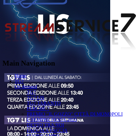
Main Navigation
Home
TG7
On demand
TG7
TG7 LIS
TG7 TARANTO
PERCHÉ ?
PREMIO "IL GOZZO" CITTÀ DI MONOPOLI
È SEMPRE FESTA 2025
DETTO TRA NOI
FACCIA A FACCIA
FUORICAMPO