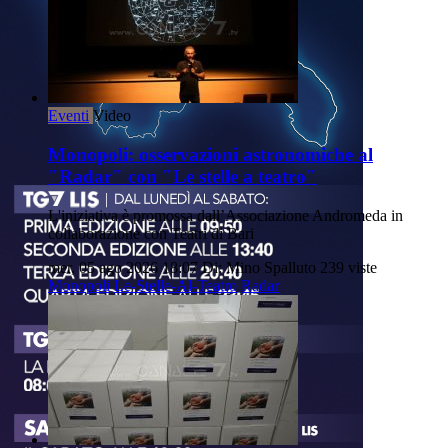
Eventi
Video
Monopoli: osservazioni astronomiche al
"Radar" con "Le stelle a teatro"
L'iniziativa è promossa dall’Associazione Andromeda in
collaborazione con Teatri di Bari
mer, 05 ago 2026 18:07
Di: Mino Spalluto
239 viste
Monopoli
Le-Stelle-Al-Teatro
Radar