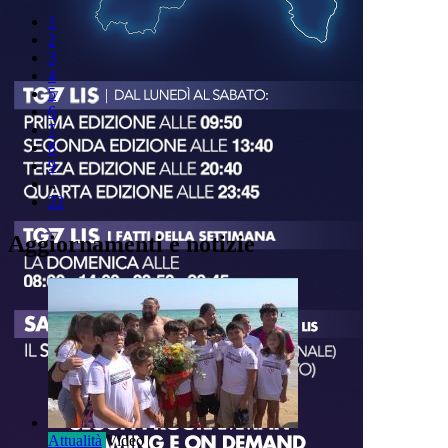
1
2
3
4
5
6
7
8
9
..
22
Aggiornamenti e notizie
Attualità
Video