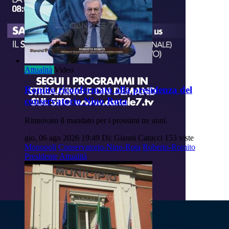
Attualità
Video
Romito riconfermato alla presidenza del
conservatorio Nino Rota
Rinnovato il mandato per i prossimi tre anni.
gio, 06 ago 2026 19:49
Di: Gianni Catucci
153 viste
Monopoli
Conservatorio-Nino-Rota
Roberto-Romito
Presidente
Attualità