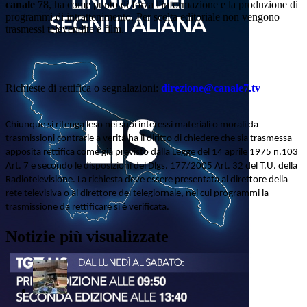
canale 78
, ha come punto di forza l'informazione e la produzione di
programmi di intrattenimento. Per scelta editoriale non vengono
trasmessi televendite e film.
Richieste di rettifica o segnalazioni:
direzione@canale7.tv
Chiunque si ritenga leso nei suoi interessi materiali o morali da
trasmissioni contrarie a verità ha il diritto di chiedere che sia trasmessa
apposita rettifica come già previsto dalla Legge del 14 aprile 1975 n.103
Art. 7 e secondo le disposizioni del Dlgs. 177/2005 Art. 32 del T.U. della
Radiotelevisione. La richiesta deve essere presentata al direttore della
rete televisiva o al direttore del telegiornale, nei cui programmi la
trasmissione da rettificare si è verificata.
Notizie più visualizzate