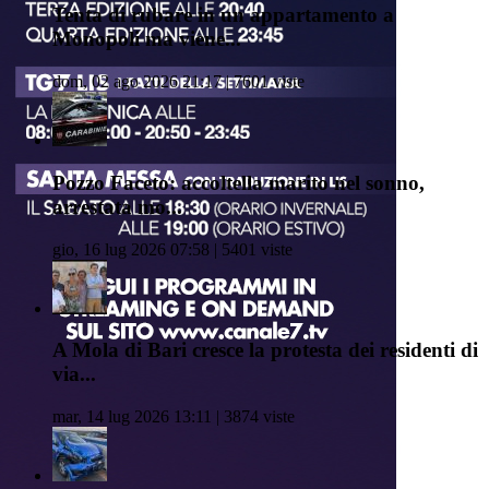
Tenta di rubare in un appartamento a
Monopoli ma viene...
dom, 02 ago 2026 21:17 | 7601 viste
Pozzo Faceto: accoltella marito nel sonno,
arrestata mo...
gio, 16 lug 2026 07:58 | 5401 viste
A Mola di Bari cresce la protesta dei residenti di
via...
mar, 14 lug 2026 13:11 | 3874 viste