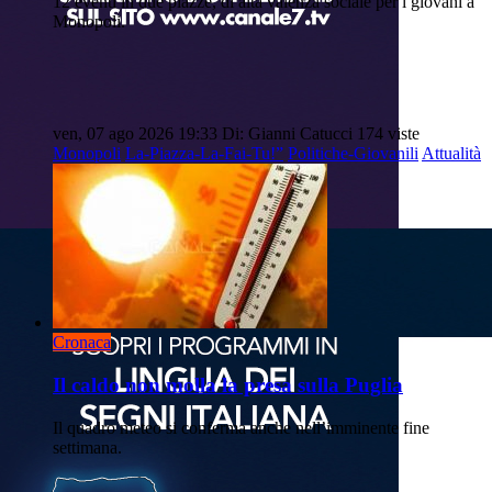
12 eventi in due piazze, di alta valenza sociale per i giovani a
Monopoli.
ven, 07 ago 2026 19:33
Di: Gianni Catucci
174 viste
Monopoli
La-Piazza-La-Fai-Tu!”
Politiche-Giovanili
Attualità
Cronaca
Il caldo non molla la presa sulla Puglia
Il quadro meteo si conferma anche nell’imminente fine
settimana.