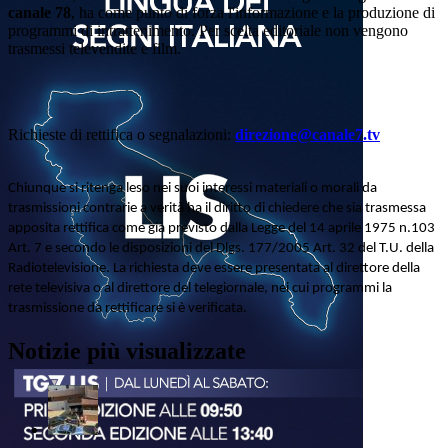
canale 78
, ha come punto di forza l'informazione e la produzione di
programmi di intrattenimento. Per scelta editoriale non vengono
trasmessi televendite e film.
Richieste di rettifica o segnalazioni:
direzione@canale7.tv
Chiunque si ritenga leso nei suoi interessi materiali o morali da
trasmissioni contrarie a verità ha il diritto di chiedere che sia trasmessa
apposita rettifica come già previsto dalla Legge del 14 aprile 1975 n.103
Art. 7 e secondo le disposizioni del Dlgs. 177/2005 Art. 32 del T.U. della
Radiotelevisione. La richiesta deve essere presentata al direttore della
rete televisiva o al direttore del telegiornale, nei cui programmi la
trasmissione da rettificare si è verificata.
Notizie più visualizzate