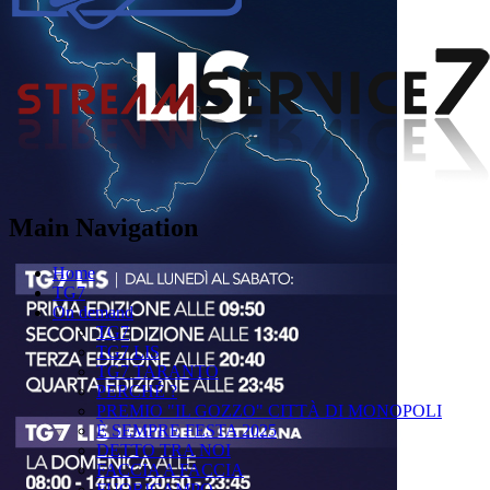
Main Navigation
Home
TG7
On demand
TG7
TG7 LIS
TG7 TARANTO
PERCHÉ ?
PREMIO "IL GOZZO" CITTÀ DI MONOPOLI
È SEMPRE FESTA 2025
DETTO TRA NOI
FACCIA A FACCIA
FUORICAMPO