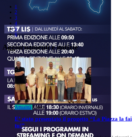
1
2
3
4
5
6
Aggiornamenti e notizie
Attualità
Video
E’ stato presentato il progetto “La Piazza la fai
tu!”