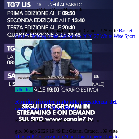
In campo la White Wise Monopoli.
gio, 06 ago 2026 19:54
Di: Gianni Catucci
328 viste
Basket
Serie-B-Interregionale
Calendario-2026-27
White-Wise
Sport
Attualità
Video
Romito riconfermato alla presidenza del
conservatorio Nino Rota
Rinnovato il mandato per i prossimi tre anni.
gio, 06 ago 2026 19:49
Di: Gianni Catucci
189 viste
Monopoli
Conservatorio-Nino-Rota
Roberto-Romito