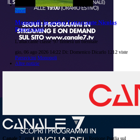
Sport
Monopoli: in arrivo l'attaccante Nicolas
Parravicini
L'attaccante classe '97 firmerà un biennale
gio, 06 ago 2026 14:22
Di: Domenico Dicarlo
1212 viste
Parravicini
Monopoli
Altre notizie
Canale 7
, emittente televisiva con servizio Regione Puglia sul