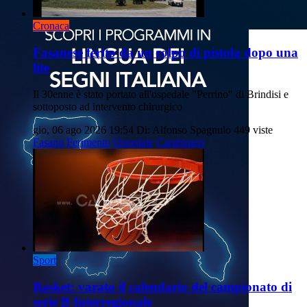
Cronaca
Fasanese ferito da un colpo di pistola dopo una
lite
Il 30enne è stato portato all'ospedale "Perrino" di Brindisi e
sottoposto ad intervento chirurgico
gio, 06 ago 2026 19:54
Di: Alfonso Spagnulo
449 viste
Fasano
Ferimento
Ospedale
Carabinieri
Sport
Basket: varato il calendario del campionato di
serie B Interregionale