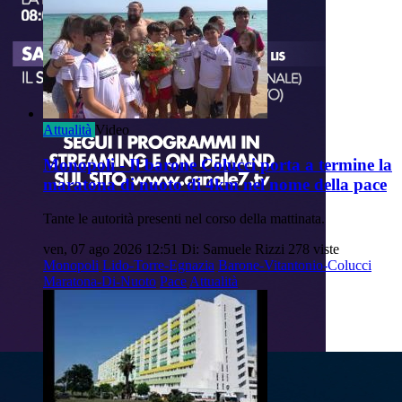
Attualità
Video
Monopoli - Il barone Colucci porta a termine la
maratona di nuoto di 4km nel nome della pace
Tante le autorità presenti nel corso della mattinata.
ven, 07 ago 2026 12:51
Di: Samuele Rizzi
278 viste
Monopoli
Lido-Torre-Egnazia
Barone-Vitantonio-Colucci
Maratona-Di-Nuoto
Pace
Attualità