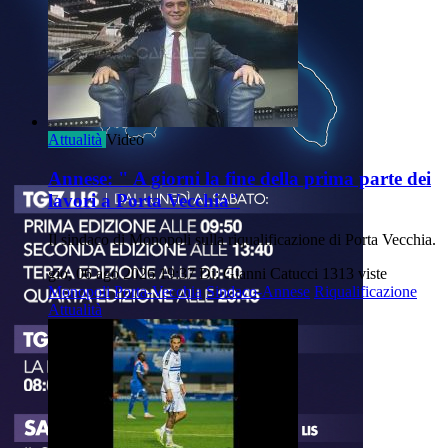
Attualità
Video
Annese: " A giorni la fine della prima parte dei
lavori a Porta Vecchia"
Il sindaco di Monopoli sulla riqualificazione di Porta Vecchia.
gio, 06 ago 2026 19:37
Di: Gianni Catucci
1313 viste
Monopoli
Porta-Vecchia
Sindaco-Annese
Riqualificazione
Attualità