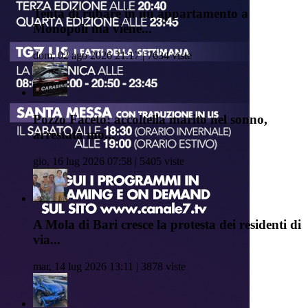
Tenta di rubare in un appartamento a
Monopoli ma viene...
dom, 02 ago 2026 21:17 | 7634 viste
Pozzo Faceto: accoltella marito nel sonno,
arrestata mo...
gio, 16 lug 2026 07:58 | 5405 viste
A Mola di Bari cresce la protesta dei residenti di
via...
mar, 14 lug 2026 13:11 | 3878 viste