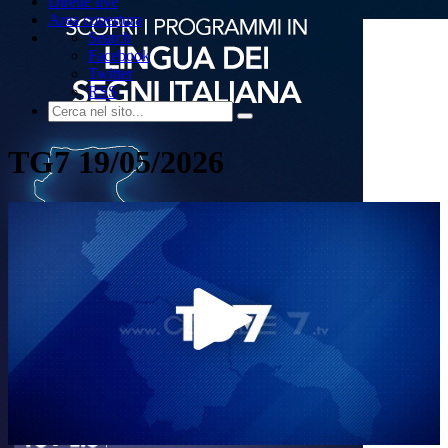
Dirette live
Area copertura
Search
Facebook
Twitter
RSS
TG7 19/05/2026
Play
Video