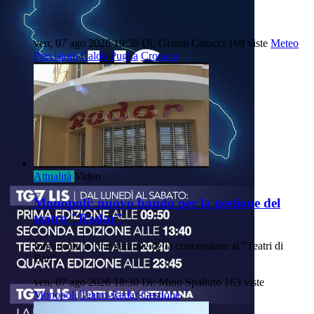
ven, 07 ago 2026 19:38
Di: Gianni Catucci
169 viste
Meteo
Previsioni
Caldo
Puglia
Cronaca
Attualità
Video
Monopoli: nuovo bando per la gestione del
teatro "Radar"
Imminente la fine naturale della concessione ai "Teatri di
Bari"
ven, 07 ago 2026 18:30
Di: Mino Spalluto
163 viste
Monopoli
Teatro-Radar
Gestione