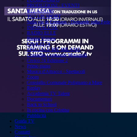
PRODUZIONI - EVENTI
RELAZIONI
TG7 LIS SPORT
Sulla via di Emmaus - Domande sulla Fede
INFOSALUTE
RADIO ELLE
Buona Visione
CIVICO 74
SPECIALE BIT MILANO
Consiglio Comunale Monopoli
Civico 74 Edizione 2
Primo piano
Musica d'Attracco - Spettacoli
Zoom
Consiglio Comunale Polignano a Mare
Replay
Accademia TV Talent
Documentari
Back to School
In cucina con Cristina
Pubblicità
Guida TV
News
Contatti