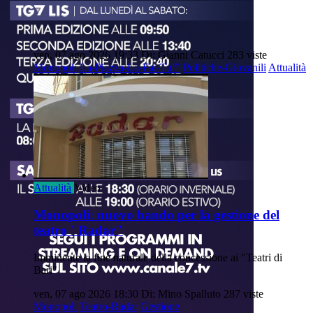
ven, 07 ago 2026 19:33
Di: Gianni Catucci
283 viste
Monopoli
La-Piazza-La-Fai-Tu!”
Politiche-Giovanili
Attualità
Attualità
Video
Monopoli: nuovo bando per la gestione del
teatro "Radar"
Imminente la fine naturale della concessione ai "Teatri di
Bari"
ven, 07 ago 2026 18:30
Di: Mino Spalluto
287 viste
Monopoli
Teatro-Radar
Gestione