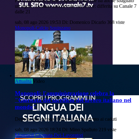
Per il Monopoli in rete Capone e Fall, che ha anche sbagliato
un rigore. Domani amichevole col Lecce: differita su Canale 7
dalle 21
sab, 08 ago 2026 19:53
Di: Domenico Dicarlo
368 viste
Monopoli-Calcio
Squinzano
Attualità
Video
Monopoli: l'amministrazione celebra la
"Giornata del sacrificio del lavoro italiano nel
mondo"
Deposta una corona d'alloro al monumento ai caduti
sab, 08 ago 2026 18:24
Di: Mino Spalluto
219 viste
Monopoli
Giornata-Dei-Lavoratori