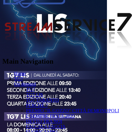
Main Navigation
Home
TG7
On demand
TG7
TG7 LIS
TG7 TARANTO
PERCHÉ ?
PREMIO "IL GOZZO" CITTÀ DI MONOPOLI
È SEMPRE FESTA 2025
DETTO TRA NOI
FACCIA A FACCIA
FUORICAMPO