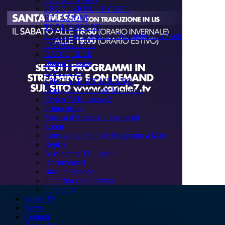
PRODUZIONI - EVENTI
RELAZIONI
TG7 LIS SPORT
Sulla via di Emmaus - Domande sulla Fede
INFOSALUTE
RADIO ELLE
Buona Visione
CIVICO 74
SPECIALE BIT MILANO
Consiglio Comunale Monopoli
Civico 74 Edizione 2
Primo piano
Musica d'Attracco - Spettacoli
Zoom
Consiglio Comunale Polignano a Mare
Replay
Accademia TV Talent
Documentari
Back to School
In cucina con Cristina
Pubblicità
Guida TV
News
Contatti