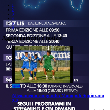
1
2
3
4
5
6
Aggiornamenti e notizie
Sport
Allenamento congiunto: Monopoli-Squinzano
2-2