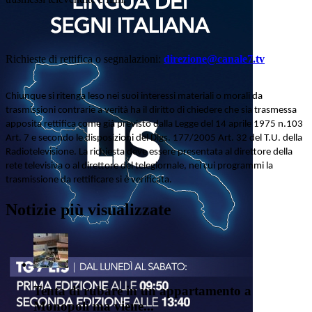
Richieste di rettifica o segnalazioni:
direzione@canale7.tv
Chiunque si ritenga leso nei suoi interessi materiali o morali da
trasmissioni contrarie a verità ha il diritto di chiedere che sia trasmessa
apposita rettifica come già previsto dalla Legge del 14 aprile 1975 n.103
Art. 7 e secondo le disposizioni del Dlgs. 177/2005 Art. 32 del T.U. della
Radiotelevisione. La richiesta deve essere presentata al direttore della
rete televisiva o al direttore del telegiornale, nei cui programmi la
trasmissione da rettificare si è verificata.
Notizie più visualizzate
Tenta di rubare in un appartamento a
Monopoli ma viene...