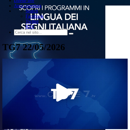
Dirette live
Area copertura
Search
Facebook
Twitter
RSS
TG7 22/05/2026
Play
Video