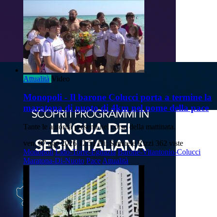
Attualità
Video
Monopoli - Il barone Colucci porta a termine la
maratona di nuoto di 4km nel nome della pace
Tante le autorità presenti nel corso della mattinata.
ven, 07 ago 2026 12:51
Di: Samuele Rizzi
362 viste
Monopoli
Lido-Torre-Egnazia
Barone-Vitantonio-Colucci
Maratona-Di-Nuoto
Pace
Attualità