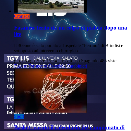
Cronaca
Fasanese ferito da un colpo di pistola dopo una
lite
Il 30enne è stato portato all'ospedale "Perrino" di Brindisi e
sottoposto ad intervento chirurgico
gio, 06 ago 2026 19:54
Di: Alfonso Spagnulo
485 viste
Fasano
Ferimento
Ospedale
Carabinieri
Sport
Basket: varato il calendario del campionato di