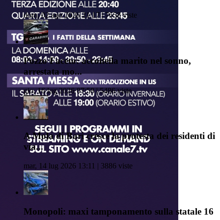
dom, 02 ago 2026 21:17 | 7658 viste
Pozzo Faceto: accoltella marito nel sonno,
arrestata mo...
gio, 16 lug 2026 07:58 | 5486 viste
A Mola di Bari cresce la protesta dei residenti di
via...
mar, 14 lug 2026 13:11 | 3886 viste
Monopoli: maxi tamponamento sulla statale 16