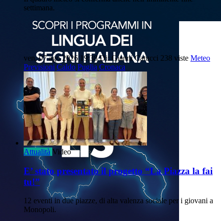
settimana.
ven, 07 ago 2026 19:38
Di: Gianni Catucci
238 viste
Meteo
Previsioni
Caldo
Puglia
Cronaca
Attualità
Video
E’ stato presentato il progetto “La Piazza la fai
tu!”
12 eventi in due piazze, di alta valenza sociale per i giovani a
Monopoli.