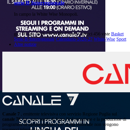
serie B Interregionale
In campo la White Wise Monopoli.
gio, 06 ago 2026 19:54
Di: Gianni Catucci
456 viste
Basket
Serie-B-Interregionale
Calendario-2026-27
White-Wise
Sport
Altre notizie
Canale 7
, emittente televisiva con servizio Regione Puglia sul
canale 78
, ha come punto di forza l'informazione e la produzione di
programmi di intrattenimento. Per scelta editoriale non vengono
trasmessi televendite e film.