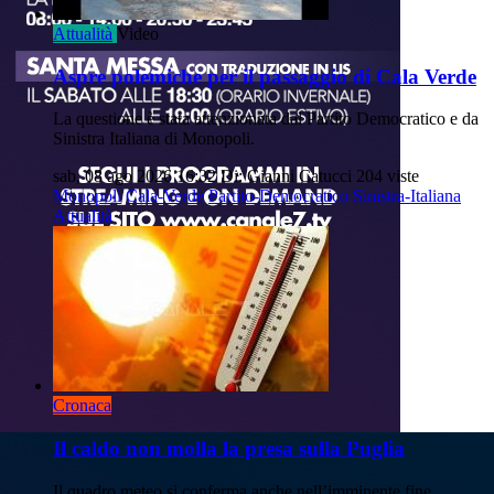
Attualità
Video
Aspre polemiche per il passaggio di Cala Verde
La questione è stata attenzionata dal Partito Democratico e da
Sinistra Italiana di Monopoli.
sab, 08 ago 2026 16:32
Di: Gianni Catucci
204 viste
Monopoli
Cala-Verde
Partito-Democratico
Sinistra-Italiana
Attualità
Cronaca
Il caldo non molla la presa sulla Puglia
Il quadro meteo si conferma anche nell’imminente fine