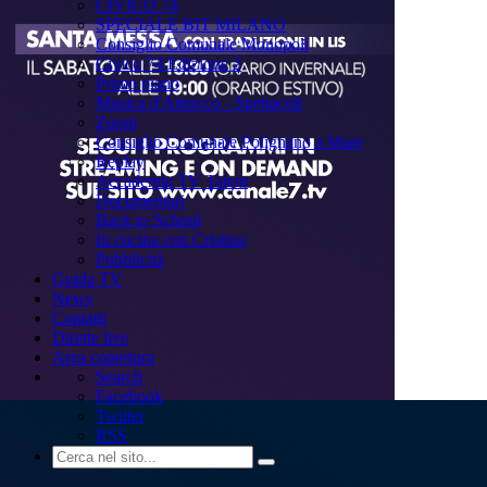
CIVICO 74
SPECIALE BIT MILANO
Consiglio Comunale Monopoli
Civico 74 Edizione 2
Primo piano
Musica d'Attracco - Spettacoli
Zoom
Consiglio Comunale Polignano a Mare
Replay
Accademia TV Talent
Documentari
Back to School
In cucina con Cristina
Pubblicità
Guida TV
News
Contatti
Dirette live
Area copertura
Search
Facebook
Twitter
RSS