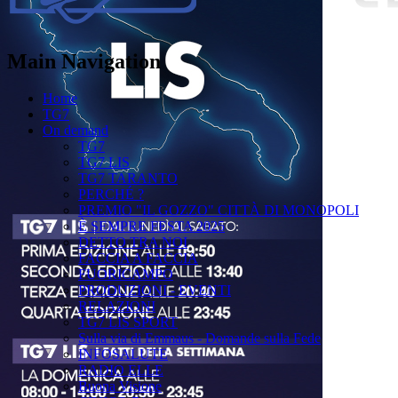
Main Navigation
Home
TG7
On demand
TG7
TG7 LIS
TG7 TARANTO
PERCHÉ ?
PREMIO "IL GOZZO" CITTÀ DI MONOPOLI
È SEMPRE FESTA 2025
DETTO TRA NOI
FACCIA A FACCIA
FUORICAMPO
PRODUZIONI - EVENTI
RELAZIONI
TG7 LIS SPORT
Sulla via di Emmaus - Domande sulla Fede
INFOSALUTE
RADIO ELLE
Buona Visione