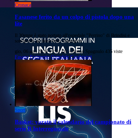
Cronaca
Fasanese ferito da un colpo di pistola dopo una
lite
Il 30enne è stato portato all'ospedale "Perrino" di Brindisi e
sottoposto ad intervento chirurgico
gio, 06 ago 2026 19:54
Di: Alfonso Spagnulo
435 viste
Fasano
Ferimento
Ospedale
Carabinieri
Sport
Basket: varato il calendario del campionato di
serie B Interregionale