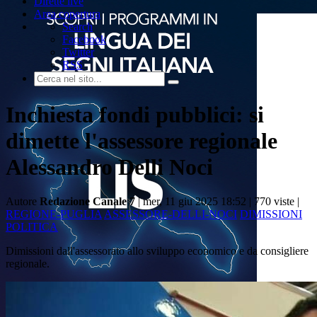
Dirette live
Area copertura
Search
Facebook
Twitter
RSS
Inchiesta fondi pubblici: si
dimette l'assessore regionale
Alessandro Delli Noci
Autore
Redazione Canale 7
| mer, 11 giu 2025 18:52 |
770 viste |
REGIONE-PUGLIA
ASSESSORE-DELLI-NOCI
DIMISSIONI
POLITICA
Dimissioni dall'assessorato allo sviluppo economico e da consigliere
regionale.