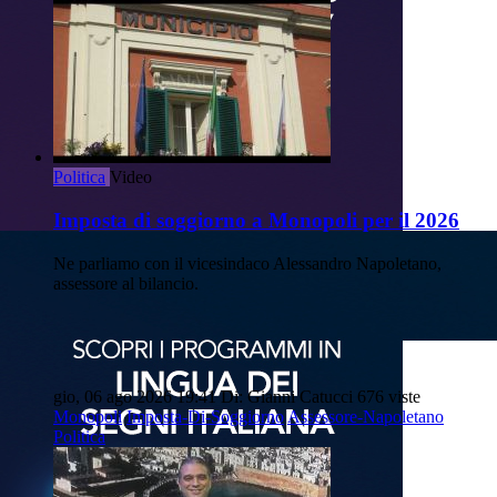
Politica
Video
Imposta di soggiorno a Monopoli per il 2026
Ne parliamo con il vicesindaco Alessandro Napoletano,
assessore al bilancio.
gio, 06 ago 2026 19:41
Di: Gianni Catucci
676 viste
Monopoli
Imposta-Di-Soggiorno
Assessore-Napoletano
Politica