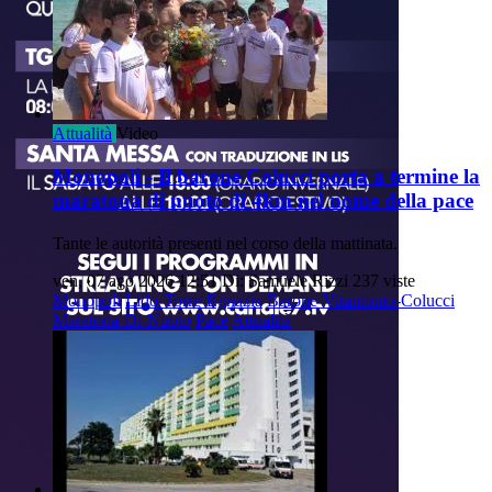
Attualità
Video
Monopoli - Il barone Colucci porta a termine la
maratona di nuoto di 4km nel nome della pace
Tante le autorità presenti nel corso della mattinata.
ven, 07 ago 2026 12:51
Di: Samuele Rizzi
237 viste
Monopoli
Lido-Torre-Egnazia
Barone-Vitantonio-Colucci
Maratona-Di-Nuoto
Pace
Attualità