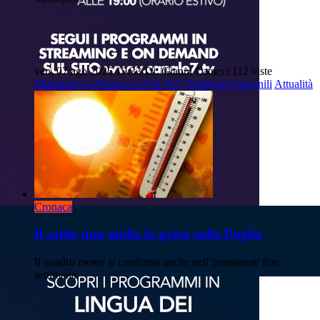
ven, 07 ago 2026 19:33
Di: Gianni Catucci
112 viste
Monopoli
La-Piazza-La-Fai-Tu!”
Politiche-Giovanili
Attualità
Cronaca
Il caldo non molla la presa sulla Puglia
Il quadro meteo si conferma anche nell’imminente fine
settimana.