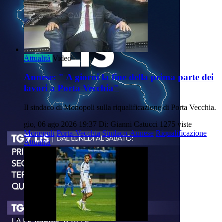
Attualità
Video
Annese: " A giorni la fine della prima parte dei
lavori a Porta Vecchia"
Il sindaco di Monopoli sulla riqualificazione di Porta Vecchia.
gio, 06 ago 2026 19:37
Di: Gianni Catucci
1275 viste
Monopoli
Porta-Vecchia
Sindaco-Annese
Riqualificazione
Attualità