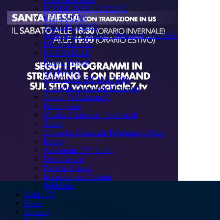
PRODUZIONI - EVENTI
RELAZIONI
TG7 LIS SPORT
Sulla via di Emmaus - Domande sulla Fede
INFOSALUTE
RADIO ELLE
Buona Visione
CIVICO 74
SPECIALE BIT MILANO
Consiglio Comunale Monopoli
Civico 74 Edizione 2
Primo piano
Musica d'Attracco - Spettacoli
Zoom
Consiglio Comunale Polignano a Mare
Replay
Accademia TV Talent
Documentari
Back to School
In cucina con Cristina
Pubblicità
Guida TV
News
Contatti