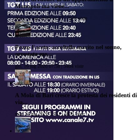
Monopoli ma viene...
dom, 02 ago 2026 21:17 | 7620 viste
Pozzo Faceto: accoltella marito nel sonno,
arrestata mo...
gio, 16 lug 2026 07:58 | 5404 viste
A Mola di Bari cresce la protesta dei residenti di
via...
mar, 14 lug 2026 13:11 | 3876 viste