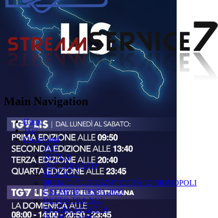
Main Navigation
Home
TG7
On demand
TG7
TG7 LIS
TG7 TARANTO
PERCHÉ ?
PREMIO "IL GOZZO" CITTÀ DI MONOPOLI
È SEMPRE FESTA 2025
DETTO TRA NOI
FACCIA A FACCIA
FUORICAMPO