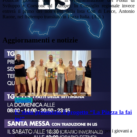
Politiche giovanili oltre che in Programmazione dei Fondi di
Sviluppo e Coesione ed Europei. In Consiglio regionale invece
entrerà il primo dei non eletti della lista Con di Lecce, Antonio
Raone, nel frattempo transitato in Forza Italia. (A.S.)
Aggiornamenti e notizie
Attualità
Video
E’ stato presentato il progetto “La Piazza la fai
tu!”
12 eventi in due piazze, di alta valenza sociale per i giovani a
Monopoli.