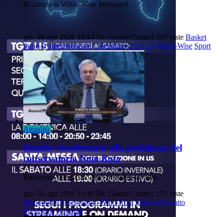
In campo la White Wise Monopoli.
gio, 06 ago 2026 19:54
Di: Gianni Catucci
297 viste
Basket
Serie-B-Interregionale
Calendario-2026-27
White-Wise
Sport
Attualità
Video
Romito riconfermato alla presidenza del
conservatorio Nino Rota
Rinnovato il mandato per i prossimi tre anni.
gio, 06 ago 2026 19:49
Di: Gianni Catucci
175 viste
Monopoli
Conservatorio-Nino-Rota
Roberto-Romito
Presidente
Attualità