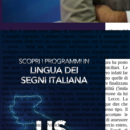
La Pec è arrivata poco prima di mezzogiorno al presidente del
Consiglio regionale, Loredana Capone. Comunica le dimissioni di
Alessandro Delli Noci da consigliere regionale, con la conseguenza
– ovvia – della sua decadenza dall’incarico di assessore allo
Sviluppo economico. Una scelta che il 42enne ingegnere ha preso
appena terminato l’interrogatorio preventivo davanti al gip di Lecce,
Angelo Zizzari, per rispondere sulle accuse che la Procura ha posto
alla base della richiesta a suo carico di arresti domiciliari. Le
dimissioni, che sono state preannunciate al gip, potrebbero infatti far
venire meno le esigenze cautelari che per la Procura sono quelle di
reiterazione del concorso nell’associazione per delinquere finalizzata
alla corruzione: a Delli Noci sono contestate alcune utilità (5mila
euro di contributo, una cena elettorale, assunzioni di persone da lui
segnalate) in cambio di favori a due imprenditori di Lecce. La
Procura contesta l’attualità delle condotte: intende dunque dire che
Delli Noci potrebbe nuovamente ripetere reati dello stesso tipo. Il
governatore Michele Emiliano ha immediatamente accettato le
dimissioni. Sarà lui ad assumere, ad interim, le deleghe di assessore
a Sviluppo economico, Politiche Internazionali e commercio estero,