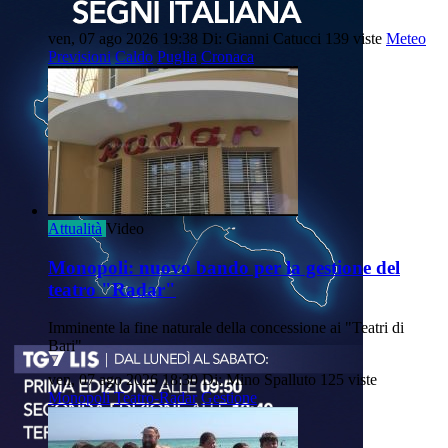
ven, 07 ago 2026 19:38
Di: Gianni Catucci
139 viste
Meteo
Previsioni
Caldo
Puglia
Cronaca
Attualità
Video
Monopoli: nuovo bando per la gestione del
teatro "Radar"
Imminente la fine naturale della concessione ai "Teatri di
Bari"
ven, 07 ago 2026 18:30
Di: Mino Spalluto
125 viste
Monopoli
Teatro-Radar
Gestione