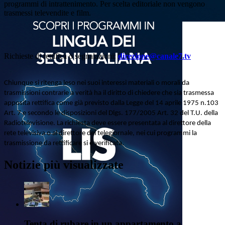
programmi di intrattenimento. Per scelta editoriale non vengono
trasmessi televendite e film.
Richieste di rettifica o segnalazioni:
direzione@canale7.tv
Chiunque si ritenga leso nei suoi interessi materiali o morali da
trasmissioni contrarie a verità ha il diritto di chiedere che sia trasmessa
apposita rettifica come già previsto dalla Legge del 14 aprile 1975 n.103
Art. 7 e secondo le disposizioni del Dlgs. 177/2005 Art. 32 del T.U. della
Radiotelevisione. La richiesta deve essere presentata al direttore della
rete televisiva o al direttore del telegiornale, nei cui programmi la
trasmissione da rettificare si è verificata.
Notizie più visualizzate
Tenta di rubare in un appartamento a