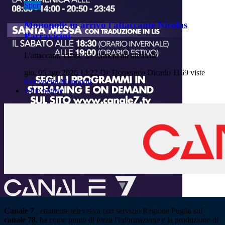
Sport
Monopoli: in arrivo l'attaccante Nicolas
Parravicini
L'attaccante classe '97 firmerà un biennale
gio, 06 ago 2026 14:22
Di: Domenico Dicarlo
1169 viste
Parravicini
Monopoli
Altre notizie
Canale 7
, emittente televisiva con servizio Regione Puglia sul
canale 78
, ha come punto di forza l'informazione e la produzione di