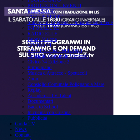
PRODUZIONI - EVENTI
RELAZIONI
TG7 LIS SPORT
Sulla via di Emmaus - Domande sulla Fede
INFOSALUTE
RADIO ELLE
Buona Visione
CIVICO 74
SPECIALE BIT MILANO
Consiglio Comunale Monopoli
Civico 74 Edizione 2
Primo piano
Musica d'Attracco - Spettacoli
Zoom
Consiglio Comunale Polignano a Mare
Replay
Accademia TV Talent
Documentari
Back to School
In cucina con Cristina
Pubblicità
Guida TV
News
Contatti