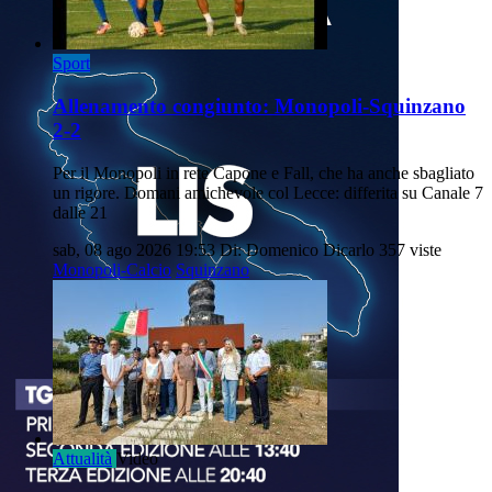
Sport
Allenamento congiunto: Monopoli-Squinzano
2-2
Per il Monopoli in rete Capone e Fall, che ha anche sbagliato
un rigore. Domani amichevole col Lecce: differita su Canale 7
dalle 21
sab, 08 ago 2026 19:53
Di: Domenico Dicarlo
357 viste
Monopoli-Calcio
Squinzano
Attualità
Video