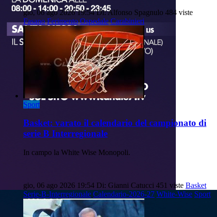
gio, 06 ago 2026 19:54
Di: Alfonso Spagnulo
484 viste
Fasano
Ferimento
Ospedale
Carabinieri
Sport
Basket: varato il calendario del campionato di
serie B Interregionale
In campo la White Wise Monopoli.
gio, 06 ago 2026 19:54
Di: Gianni Catucci
451 viste
Basket
Serie-B-Interregionale
Calendario-2026-27
White-Wise
Sport