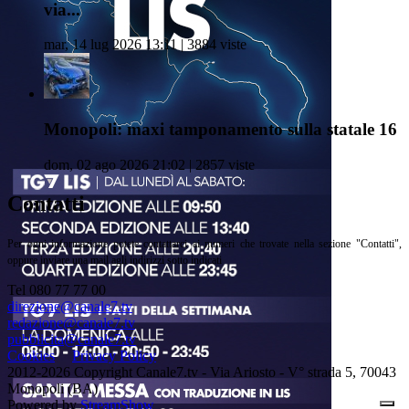
via...
mar, 14 lug 2026 13:11 | 3884 viste
Monopoli: maxi tamponamento sulla statale 16
dom, 02 ago 2026 21:02 | 2857 viste
Contatti
Per ogni informazione potete contattarci ai numeri che trovate nella sezione "Contatti",
oppure inviare una mail agli indirizzi sotto indicati
Tel 080 77 77 00
direzione@canale7.tv
redazione@canale7.tv
pubblicita@canale7.tv
Cookies
Privacy Policy
2012-2026 Copyright Canale7.tv - Via Ariosto - V° strada 5, 70043
Monopoli (BA)
Powered by
StreamShow