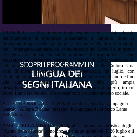
MONOPOLI - Il cartellone degli eventi estivi è stato dettato
dall’intenzione di riprendere pienamente il cammino dopo le
limitazioni imposte dalla pandemia e il rispetto delle norme in vigore
per
l’emergenza sanitaria e il
contenimento del Covid-19, in primis
l’esigenza di tutelare la salute pubblica. Il programma è stato
presentato in conferenza stampa a Palazzo di Città, realizzato in
collaborazione con gli Assessorati al Turismo e alla Cultura. Una
serie di eventi tra musica, teatro e spettacolo, da luglio, con
l’anticipo ad agosto di Phest, ad Ottobre
con Gozzovigliando e fino
alle iniziative natalizie, nello spirito della più ampia
destagionalizzazione. Spazio ai nuovi contenitori all’aperto, tra cui
Parco Lama Belvedere,
che consentono il distanziamento sociale.
ALLEGRA BRIGATA – Il 29 luglio e il 27 agosto la compagnia
teatrale “Allegra Brigata” presenta due spettacoli nel parco Lama
Belvedere.
AMICI DELLA MUSICA – Per la 40° stagione concertistica degli
“Amici della Musica” sono previsti cinque spettacoli. Il 26 luglio e il
2 agosto presso la Polisportiva Giannoccaro rispettivamente con