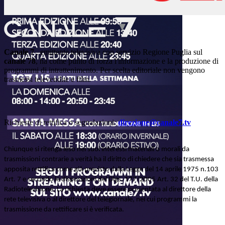
Canale 7
, emittente televisiva con servizio Regione Puglia sul
canale 78
, ha come punto di forza l'informazione e la produzione di
programmi di intrattenimento. Per scelta editoriale non vengono
trasmessi televendite e film.
Richieste di rettifica o segnalazioni:
direzione@canale7.tv
Chiunque si ritenga leso nei suoi interessi materiali o morali da
trasmissioni contrarie a verità ha il diritto di chiedere che sia trasmessa
apposita rettifica come già previsto dalla Legge del 14 aprile 1975 n.103
Art. 7 e secondo le disposizioni del Dlgs. 177/2005 Art. 32 del T.U. della
Radiotelevisione. La richiesta deve essere presentata al direttore della
rete televisiva o al direttore del telegiornale, nei cui programmi la
trasmissione da rettificare si è verificata.