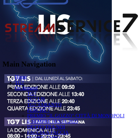
Main Navigation
Home
TG7
On demand
TG7
TG7 LIS
TG7 TARANTO
PERCHÉ ?
PREMIO "IL GOZZO" CITTÀ DI MONOPOLI
È SEMPRE FESTA 2025
DETTO TRA NOI
FACCIA A FACCIA
FUORICAMPO