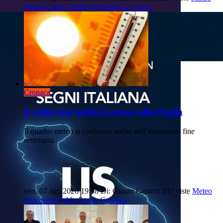
Puglia
Caldo-Torrido
Previsioni
Cronaca
Cronaca
Il caldo non molla la presa sulla Puglia
Il quadro meteo si conferma anche nell’imminente fine
settimana.
ven, 07 ago 2026 19:38
Di: Gianni Catucci
237 viste
Meteo
Previsioni
Caldo
Puglia
Cronaca