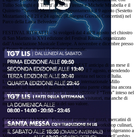
Tullio Solenghi e il Trio d’archi di Firenze e Michele Mirabella e il
Quintetto “Saverio Mercadante. Appuntamento il 9 agosto (Sestetto
Mozartiano) e il 21 e 24 agosto (Rassegna Giovani Concertisti) nel
Parco della Lama Belvedere.
FESTIVAL RITRATTI – Si svolgerà dal 4 all’8 agosto nel chiostro
di San Martino la XVI edizione del Festival Ritratti, organizzato
dall’Associazione Musicale Euterpe. A novembre e dicembre presso
il Teatro Radar si terrà l’edizione autunnale.
PHEST - Per questa quinta edizione PhEST anticipa di un mese il
suo arrivo in Puglia e sceglie di inaugurare il 7 agosto, estendendo
dai classici due a tre mesi la sua permanenza nel tacco d’Italia.
L’anteprima vedrà lo street artist di fama internazionale Millo
realizzare un murales in grande scala su una parete cittadina ancora
non rivelata. Il tema scelto per la quinta edizione è “Terra” inteso nel
senso di pianeta terra che verrà mostrato ai visitatori, ma anche di
mondo contadino e riscoperta del suo valore.
GOZZOVIGLIANDO - Escursioni gratuite sui gozzi, mercatini di
artigianato artistico, musica, balli, canti popolari, workshop culinari,
attività e laboratori per bambini. Sono le attività che si svolgeranno a
Monopoli nel corso delle quattro domeniche di ottobre nell’ambito