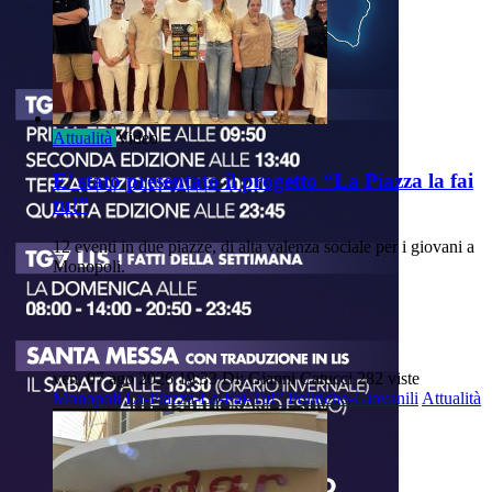
Attualità
Video
E’ stato presentato il progetto “La Piazza la fai
tu!”
12 eventi in due piazze, di alta valenza sociale per i giovani a
Monopoli.
ven, 07 ago 2026 19:33
Di: Gianni Catucci
282 viste
Monopoli
La-Piazza-La-Fai-Tu!”
Politiche-Giovanili
Attualità