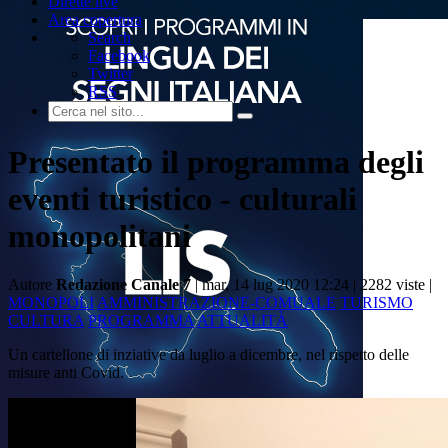
Dirette live
Area copertura
Search
Facebook
Twitter
RSS
Presentato il programma degli
eventi turistico - culturali
monopolitani
Autore
Redazione Canale 7
| mar, 14 lug 2020 12:24 |
2282 viste |
MONOPOLI
AMMINISTRAZIONE-COMUALE
TURISMO
CULTURA
PROGRAMMA
ATTUALITÀ
Un cartellone di inziative da luglio a dicembre, nel rispetto delle
misure anti Covid.