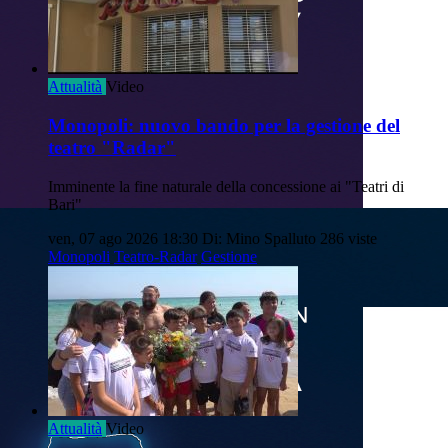
Attualità
Video
Monopoli: nuovo bando per la gestione del
teatro "Radar"
Imminente la fine naturale della concessione ai "Teatri di
Bari"
ven, 07 ago 2026 18:30
Di: Mino Spalluto
286 viste
Monopoli
Teatro-Radar
Gestione
Attualità
Video