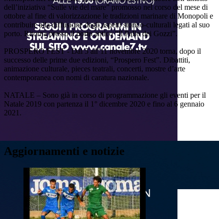
dell’iniziativa “Sulle vie del mare” promosso nel corso del mese di
ottobre al fine di valorizzazione le tradizioni marinare di Monopoli e
contribuire alla diffusione degli aspetti storico-culturali legati al suo
porto. Ritorna presso il porto antico “Il Palio dei Gozzi”.
PROSPERO FEST - Dal 5 all’11 novembre 2020 torna, dopo il
successo delle prime due edizioni, “Prospero Fest”. Dibattiti,
animazione culturale, pieces teatrali, concerti, mostre d’arte
contemporanea con nomi di caratura nazionale.
NATALE – Sono già in corso di programmazione gli eventi per il
Natale 2019 con partenza il 1° dicembre 2020 e fino al 6 gennaio
2021.
Aggiornamenti e notizie