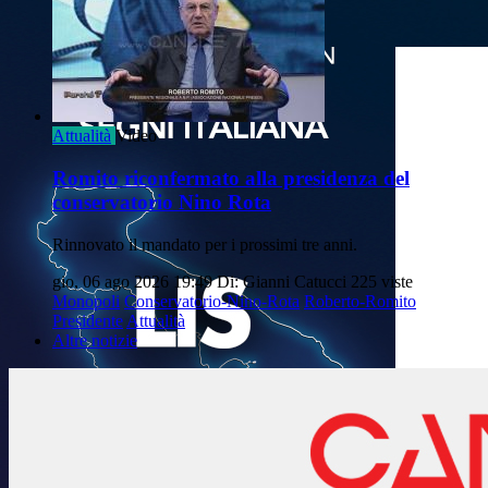
Attualità
Video
Romito riconfermato alla presidenza del
conservatorio Nino Rota
Rinnovato il mandato per i prossimi tre anni.
gio, 06 ago 2026 19:49
Di: Gianni Catucci
225 viste
Monopoli
Conservatorio-Nino-Rota
Roberto-Romito
Presidente
Attualità
Altre notizie