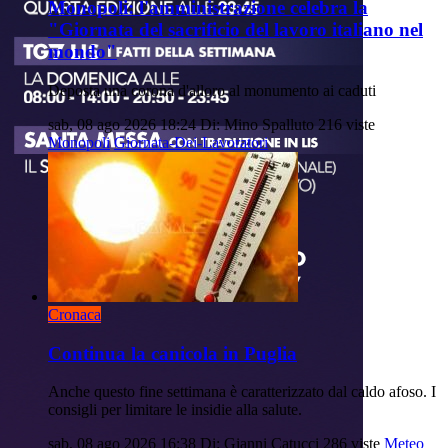
Monopoli: l'amministrazione celebra la
"Giornata del sacrificio del lavoro italiano nel
mondo"
Deposta una corona d'alloro al monumento ai caduti
sab, 08 ago 2026 18:24
Di: Mino Spalluto
216 viste
Monopoli
Giornata-Dei-Lavoratori
Cronaca
Continua la canicola in Puglia
Anche questo fine settimana è caratterizzato dal caldo afoso. I
consigli per limitare le insidie alla salute.
sab, 08 ago 2026 16:38
Di: Gianni Catucci
286 viste
Meteo