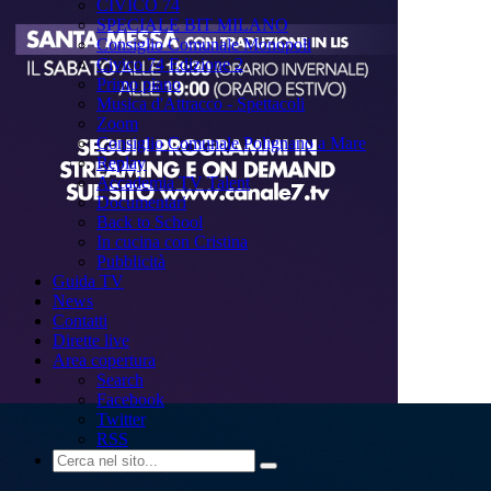
CIVICO 74
SPECIALE BIT MILANO
Consiglio Comunale Monopoli
Civico 74 Edizione 2
Primo piano
Musica d'Attracco - Spettacoli
Zoom
Consiglio Comunale Polignano a Mare
Replay
Accademia TV Talent
Documentari
Back to School
In cucina con Cristina
Pubblicità
Guida TV
News
Contatti
Dirette live
Area copertura
Search
Facebook
Twitter
RSS