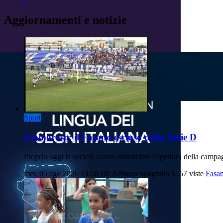
Aggiornamenti e notizie
Sport
Clamoroso: il Fasano escluso dalla Serie D
Proprio oggi la società aveva annunciato l'apertura della cam
mer, 05 ago 2026 14:58
Di: Alfonso Spagnulo
1257 viste
Fasa