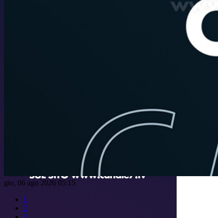
gio, 06 ago 2026 05:15
1
2
3