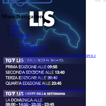
Main Navigation
Home
TG7
On demand
TG7
TG7 LIS
TG7 TARANTO
PERCHÉ ?
PREMIO "IL GOZZO" CITTÀ DI MONOPOLI
È SEMPRE FESTA 2025
DETTO TRA NOI
FACCIA A FACCIA
FUORICAMPO
PRODUZIONI - EVENTI
RELAZIONI
TG7 LIS SPORT
Sulla via di Emmaus - Domande sulla Fede
INFOSALUTE
RADIO ELLE
Buona Visione