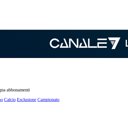
pagna abbonamenti
no
Calcio
Esclusione
Campionato