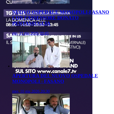
NUOVO OSPEDALE MONOPOLI-FASANO
CON l’ASSESSORE DONATO
PENTASSUGLIA
gio, 11 giu 2026 20:45
APERTURA DEL NUOVO OSPEDALE
MONOPOLI - FASANO
mer, 10 giu 2026 20:30