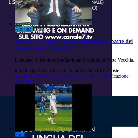
Attualità
Video
Annese: " A giorni la fine della prima parte dei
lavori a Porta Vecchia"
Il sindaco di Monopoli sulla riqualificazione di Porta Vecchia.
gio, 06 ago 2026 19:37
Di: Gianni Catucci
1252 viste
Monopoli
Porta-Vecchia
Sindaco-Annese
Riqualificazione
Attualità
Sport