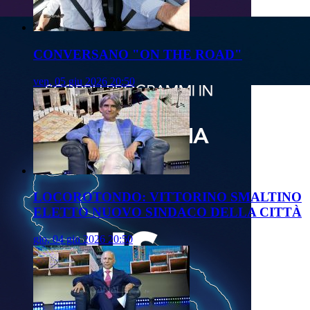
CONVERSANO "ON THE ROAD"
ven, 05 giu 2026 20:50
LOCOROTONDO: VITTORINO SMALTINO
ELETTO NUOVO SINDACO DELLA CITTÀ
gio, 04 giu 2026 20:50