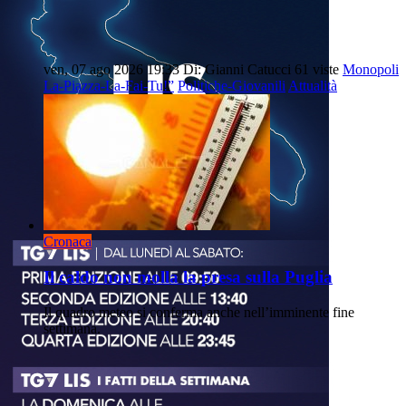
ven, 07 ago 2026 19:33
Di: Gianni Catucci
61 viste
Monopoli
La-Piazza-La-Fai-Tu!”
Politiche-Giovanili
Attualità
Cronaca
Il caldo non molla la presa sulla Puglia
Il quadro meteo si conferma anche nell’imminente fine
settimana.