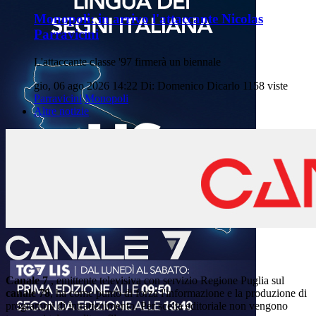
Monopoli: in arrivo l'attaccante Nicolas
Parravicini
L'attaccante classe '97 firmerà un biennale
gio, 06 ago 2026 14:22
Di: Domenico Dicarlo
1158 viste
Parravicini
Monopoli
Altre notizie
Canale 7
, emittente televisiva con servizio Regione Puglia sul
canale 78
, ha come punto di forza l'informazione e la produzione di
programmi di intrattenimento. Per scelta editoriale non vengono