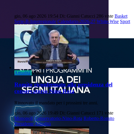
gio, 06 ago 2026 19:54
Di: Gianni Catucci
286 viste
Basket
Serie-B-Interregionale
Calendario-2026-27
White-Wise
Sport
Attualità
Video
Romito riconfermato alla presidenza del
conservatorio Nino Rota
Rinnovato il mandato per i prossimi tre anni.
gio, 06 ago 2026 19:49
Di: Gianni Catucci
171 viste
Monopoli
Conservatorio-Nino-Rota
Roberto-Romito
Presidente
Attualità