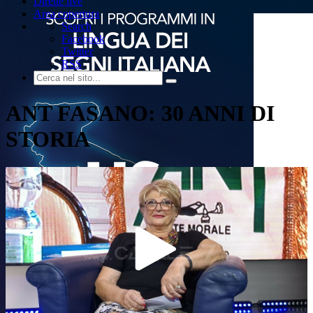
Dirette live
Area copertura
Search
Facebook
Twitter
RSS
ANT FASANO: 30 ANNI DI
STORIA
Play