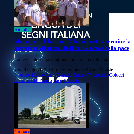
Attualità
Video
Monopoli - Il barone Colucci porta a termine la
maratona di nuoto di 4km nel nome della pace
Tante le autorità presenti nel corso della mattinata.
ven, 07 ago 2026 12:51
Di: Samuele Rizzi
220 viste
Monopoli
Lido-Torre-Egnazia
Barone-Vitantonio-Colucci
Maratona-Di-Nuoto
Pace
Attualità
Cronaca