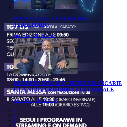
PIANO CASA : LE SFIDE DEL
TERRITORIO
mer, 03 giu 2026 20:45
DECRETO FISCALE, TUTELE BANCARIE
E LA NUOVA RIFORMA ELETTORALE
ven, 29 mag 2026 20:25
1
2
3
4