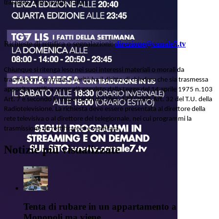
trasmessi televendite e film.
Richieste di rettifica o segnalazioni:
direzione@canale7.tv
Chiunque si ritenga leso nei suoi interessi materiali o morali da
trasmissioni contrarie a verità ha il diritto di chiedere che sia trasmessa
apposita rettifica come già previsto dalla Legge del 14 aprile 1975 n.103
Art. 7 e secondo le disposizioni del Dlgs. 177/2005 Art. 32 del T.U. della
Radiotelevisione. La richiesta deve essere presentata al direttore della
rete televisiva o al direttore del telegiornale, nei cui programmi la
trasmissione da rettificare si è verificata.
Notizie più visualizzate
Tenta di rubare in un appartamento a
Monopoli ma viene...