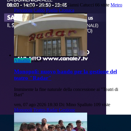
ven, 07 ago 2026 19:38
Di: Gianni Catucci
66 viste
Meteo
Previsioni
Caldo
Puglia
Cronaca
Attualità
Video
Monopoli: nuovo bando per la gestione del
teatro "Radar"
Imminente la fine naturale della concessione ai "Teatri di
Bari"
ven, 07 ago 2026 18:30
Di: Mino Spalluto
109 viste
Monopoli
Teatro-Radar
Gestione