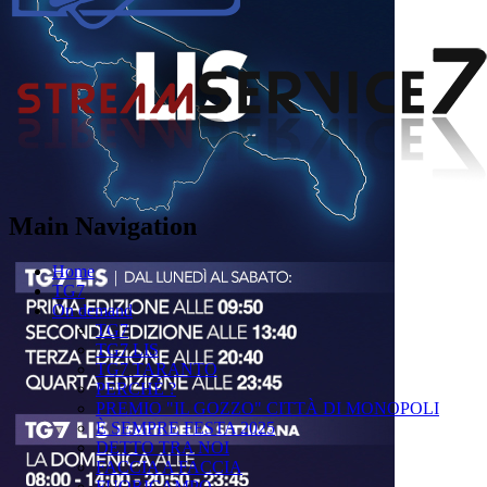
Main Navigation
Home
TG7
On demand
TG7
TG7 LIS
TG7 TARANTO
PERCHÉ ?
PREMIO "IL GOZZO" CITTÀ DI MONOPOLI
È SEMPRE FESTA 2025
DETTO TRA NOI
FACCIA A FACCIA
FUORICAMPO