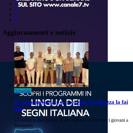
5
6
7
8
Aggiornamenti e notizie
Attualità
Video
E’ stato presentato il progetto “La Piazza la fai
tu!”
12 eventi in due piazze, di alta valenza sociale per i giovani a
Monopoli.