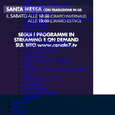
PRODUZIONI - EVENTI
RELAZIONI
TG7 LIS SPORT
Sulla via di Emmaus - Domande sulla Fede
INFOSALUTE
RADIO ELLE
Buona Visione
CIVICO 74
SPECIALE BIT MILANO
Consiglio Comunale Monopoli
Civico 74 Edizione 2
Primo piano
Musica d'Attracco - Spettacoli
Zoom
Consiglio Comunale Polignano a Mare
Replay
Accademia TV Talent
Documentari
Back to School
In cucina con Cristina
Pubblicità
Guida TV
News
Contatti