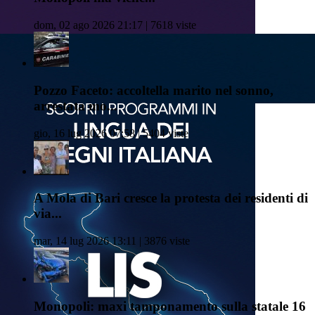
dom, 02 ago 2026 21:17 | 7618 viste
Pozzo Faceto: accoltella marito nel sonno,
arrestata mo...
gio, 16 lug 2026 07:58 | 5404 viste
A Mola di Bari cresce la protesta dei residenti di
via...
mar, 14 lug 2026 13:11 | 3876 viste
Monopoli: maxi tamponamento sulla statale 16