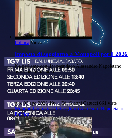
Politica
Video
Imposta di soggiorno a Monopoli per il 2026
Ne parliamo con il vicesindaco Alessandro Napoletano,
assessore al bilancio.
gio, 06 ago 2026 19:41
Di: Gianni Catucci
661 viste
Monopoli
Imposta-Di-Soggiorno
Assessore-Napoletano
Politica