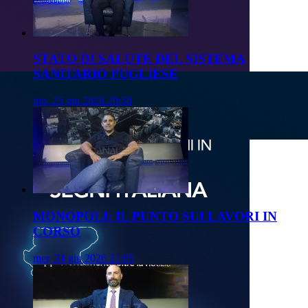
STATO DI SALUTE DEL SISTEMA
SANITARIO PUGLIESE
gio, 25 giu 2026 20:50
MONOPOLI: IL PUNTO SUI LAVORI IN
CORSO
mer, 24 giu 2026 21:05