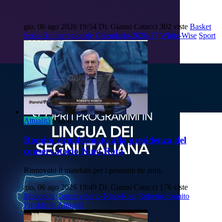
gio, 06 ago 2026 19:54
Di: Gianni Catucci
302 viste
Basket
Serie-B-Interregionale
Calendario-2026-27
White-Wise
Sport
Attualità
Video
Romito riconfermato alla presidenza del
conservatorio Nino Rota
Rinnovato il mandato per i prossimi tre anni.
gio, 06 ago 2026 19:49
Di: Gianni Catucci
176 viste
Monopoli
Conservatorio-Nino-Rota
Roberto-Romito
Presidente
Attualità