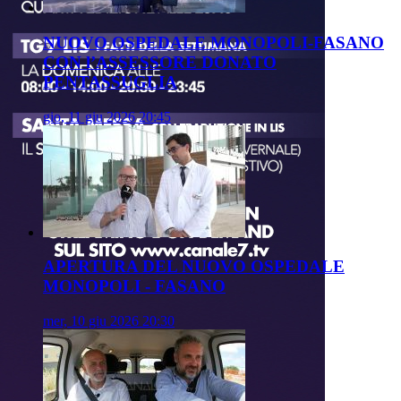
NUOVO OSPEDALE MONOPOLI-FASANO
CON l’ASSESSORE DONATO
PENTASSUGLIA
gio, 11 giu 2026 20:45
APERTURA DEL NUOVO OSPEDALE
MONOPOLI - FASANO
mer, 10 giu 2026 20:30