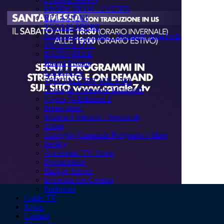
PRODUZIONI - EVENTI
RELAZIONI
TG7 LIS SPORT
Sulla via di Emmaus - Domande sulla Fede
INFOSALUTE
RADIO ELLE
Buona Visione
CIVICO 74
SPECIALE BIT MILANO
Consiglio Comunale Monopoli
Civico 74 Edizione 2
Primo piano
Musica d'Attracco - Spettacoli
Zoom
Consiglio Comunale Polignano a Mare
Replay
Accademia TV Talent
Documentari
Back to School
In cucina con Cristina
Pubblicità
Guida TV
News
Contatti