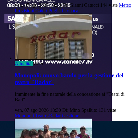
ven, 07 ago 2026 19:38
Di: Gianni Catucci
144 viste
Meteo
Previsioni
Caldo
Puglia
Cronaca
Attualità
Video
Monopoli: nuovo bando per la gestione del
teatro "Radar"
Imminente la fine naturale della concessione ai "Teatri di
Bari"
ven, 07 ago 2026 18:30
Di: Mino Spalluto
131 viste
Monopoli
Teatro-Radar
Gestione