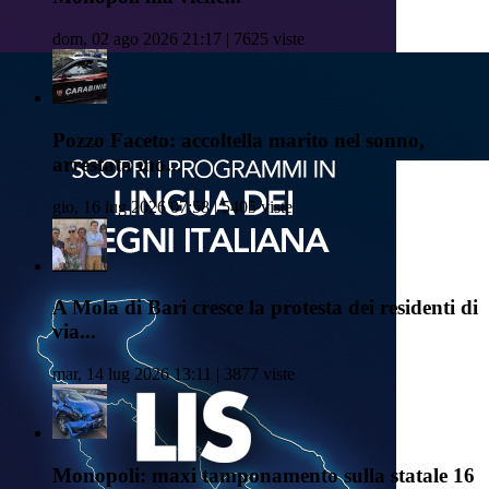
dom, 02 ago 2026 21:17 | 7625 viste
Pozzo Faceto: accoltella marito nel sonno,
arrestata mo...
gio, 16 lug 2026 07:58 | 5405 viste
A Mola di Bari cresce la protesta dei residenti di
via...
mar, 14 lug 2026 13:11 | 3877 viste
Monopoli: maxi tamponamento sulla statale 16