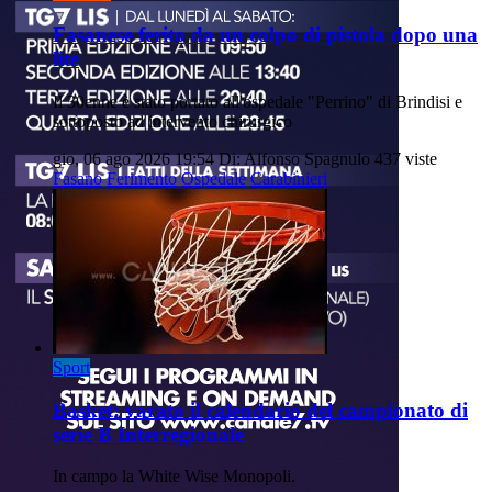
Fasanese ferito da un colpo di pistola dopo una
lite
Il 30enne è stato portato all'ospedale "Perrino" di Brindisi e
sottoposto ad intervento chirurgico
gio, 06 ago 2026 19:54
Di: Alfonso Spagnulo
437 viste
Fasano
Ferimento
Ospedale
Carabinieri
Sport
Basket: varato il calendario del campionato di
serie B Interregionale
In campo la White Wise Monopoli.