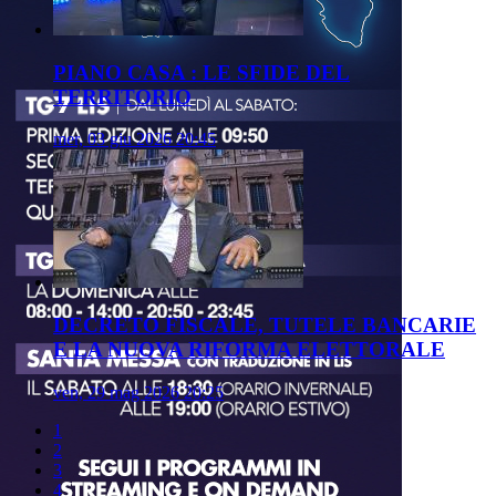
PIANO CASA : LE SFIDE DEL
TERRITORIO
mer, 03 giu 2026 20:45
DECRETO FISCALE, TUTELE BANCARIE
E LA NUOVA RIFORMA ELETTORALE
ven, 29 mag 2026 20:25
1
2
3
4