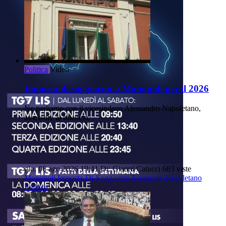
Politica
Video
Imposta di soggiorno a Monopoli per il 2026
Ne parliamo con il vicesindaco Alessandro Napoletano,
assessore al bilancio.
gio, 06 ago 2026 19:41
Di: Gianni Catucci
683 viste
Monopoli
Imposta-Di-Soggiorno
Assessore-Napoletano
Politica