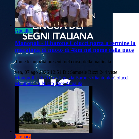
Attualità
Video
Monopoli - Il barone Colucci porta a termine la
maratona di nuoto di 4km nel nome della pace
Tante le autorità presenti nel corso della mattinata.
ven, 07 ago 2026 12:51
Di: Samuele Rizzi
244 viste
Monopoli
Lido-Torre-Egnazia
Barone-Vitantonio-Colucci
Maratona-Di-Nuoto
Pace
Attualità
Cronaca