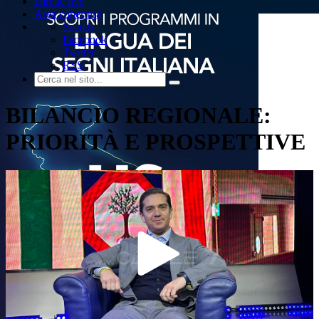
Dirette live
Area copertura
Search
Facebook
Twitter
RSS
BILANCIO REGIONALE:
PRIORITÀ E PROSPETTIVE
Play