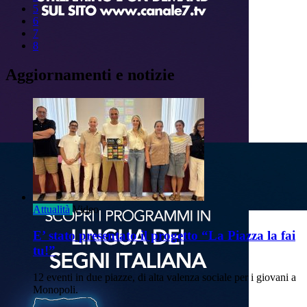
5
6
7
8
Aggiornamenti e notizie
Attualità
Video
E’ stato presentato il progetto “La Piazza la fai
tu!”
12 eventi in due piazze, di alta valenza sociale per i giovani a
Monopoli.