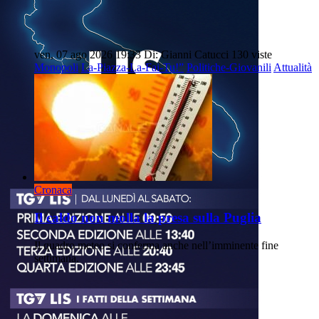
ven, 07 ago 2026 19:33
Di: Gianni Catucci
130 viste
Monopoli
La-Piazza-La-Fai-Tu!”
Politiche-Giovanili
Attualità
Cronaca
Il caldo non molla la presa sulla Puglia
Il quadro meteo si conferma anche nell’imminente fine
settimana.