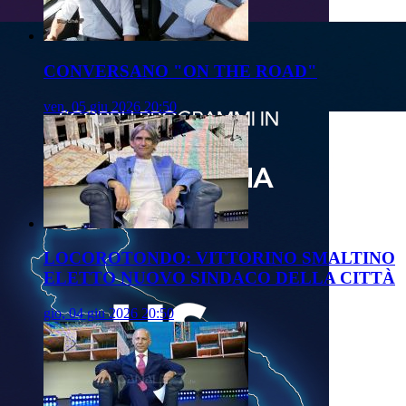
CONVERSANO "ON THE ROAD"
ven, 05 giu 2026 20:50
LOCOROTONDO: VITTORINO SMALTINO
ELETTO NUOVO SINDACO DELLA CITTÀ
gio, 04 giu 2026 20:50