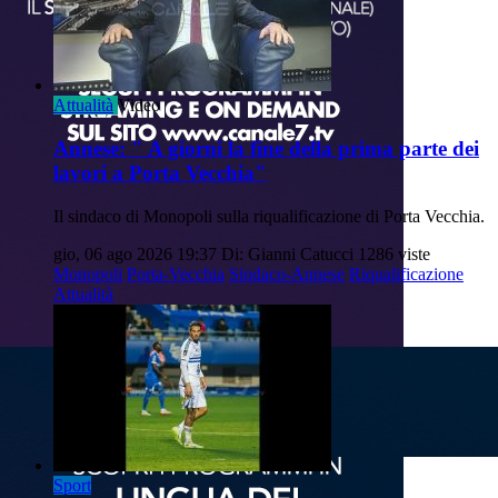
Attualità
Video
Annese: " A giorni la fine della prima parte dei
lavori a Porta Vecchia"
Il sindaco di Monopoli sulla riqualificazione di Porta Vecchia.
gio, 06 ago 2026 19:37
Di: Gianni Catucci
1286 viste
Monopoli
Porta-Vecchia
Sindaco-Annese
Riqualificazione
Attualità
Sport