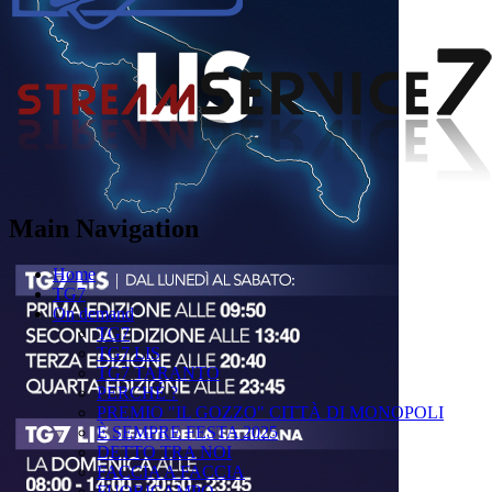
Main Navigation
Home
TG7
On demand
TG7
TG7 LIS
TG7 TARANTO
PERCHÉ ?
PREMIO "IL GOZZO" CITTÀ DI MONOPOLI
È SEMPRE FESTA 2025
DETTO TRA NOI
FACCIA A FACCIA
FUORICAMPO