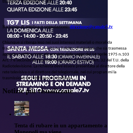
trasmessi televendite e film.
Richieste di rettifica o segnalazioni:
direzione@canale7.tv
Chiunque si ritenga leso nei suoi interessi materiali o morali da
trasmissioni contrarie a verità ha il diritto di chiedere che sia trasmessa
apposita rettifica come già previsto dalla Legge del 14 aprile 1975 n.103
Art. 7 e secondo le disposizioni del Dlgs. 177/2005 Art. 32 del T.U. della
Radiotelevisione. La richiesta deve essere presentata al direttore della
rete televisiva o al direttore del telegiornale, nei cui programmi la
trasmissione da rettificare si è verificata.
Notizie più visualizzate
Tenta di rubare in un appartamento a
Monopoli ma viene...