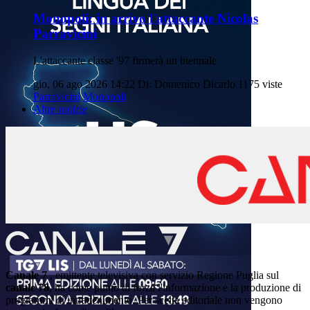
Monopoli: in arrivo l'attaccante Nicolas
Parravicini
L'attaccante classe '97 firmerà un biennale
gio, 06 ago 2026 14:22
Di: Domenico Dicarlo
1175 viste
Parravicini
Monopoli
Altre notizie
Canale 7
, emittente televisiva con servizio Regione Puglia sul
canale 78
, ha come punto di forza l'informazione e la produzione di
programmi di intrattenimento. Per scelta editoriale non vengono