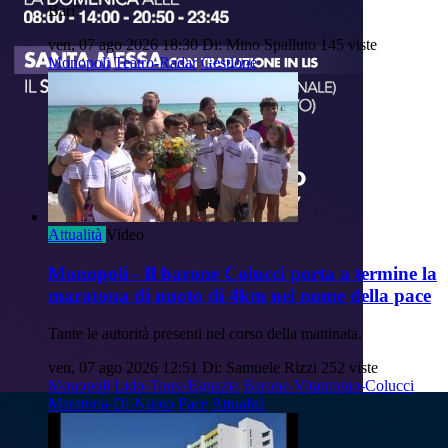
Bari"
ven, 07 ago 2026 18:30
Di: Mino Spalluto
145 viste
Monopoli
Teatro-Radar
Gestione
Attualità
Video
Monopoli - Il barone Colucci porta a termine la
maratona di nuoto di 4km nel nome della pace
Tante le autorità presenti nel corso della mattinata.
ven, 07 ago 2026 12:51
Di: Samuele Rizzi
252 viste
Monopoli
Lido-Torre-Egnazia
Barone-Vitantonio-Colucci
Maratona-Di-Nuoto
Pace
Attualità