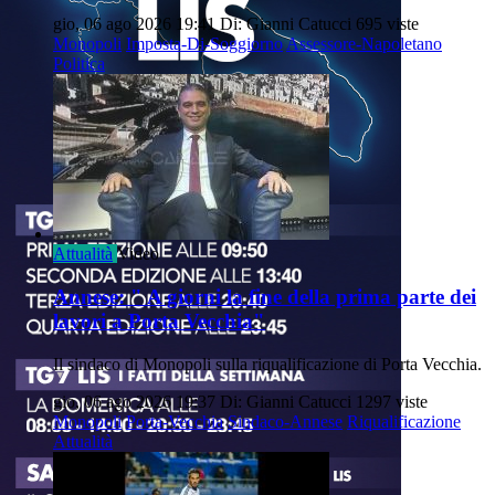
gio, 06 ago 2026 19:41
Di: Gianni Catucci
695 viste
Monopoli
Imposta-Di-Soggiorno
Assessore-Napoletano
Politica
Attualità
Video
Annese: " A giorni la fine della prima parte dei
lavori a Porta Vecchia"
Il sindaco di Monopoli sulla riqualificazione di Porta Vecchia.
gio, 06 ago 2026 19:37
Di: Gianni Catucci
1297 viste
Monopoli
Porta-Vecchia
Sindaco-Annese
Riqualificazione
Attualità