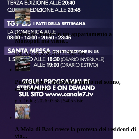
Tenta di rubare in un appartamento a
Monopoli ma viene...
dom, 02 ago 2026 21:17 | 7629 viste
Pozzo Faceto: accoltella marito nel sonno,
arrestata mo...
gio, 16 lug 2026 07:58 | 5405 viste
A Mola di Bari cresce la protesta dei residenti di
via...