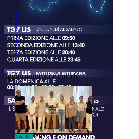
1
2
3
4
5
6
7
8
9
..
22
Aggiornamenti e notizie
Attualità
Video