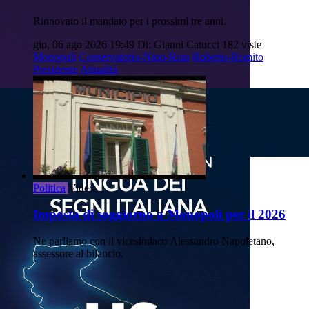
Rinnovato il mandato per i prossimi tre anni.
gio, 06 ago 2026 19:49
Di: Gianni Catucci
182 viste
Monopoli
Conservatorio-Nino-Rota
Roberto-Romito
Presidente
Attualità
Politica
Video
Imposta di soggiorno a Monopoli per il 2026
Ne parliamo con il vicesindaco Alessandro Napoletano,
assessore al bilancio.