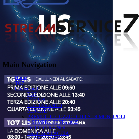
Main Navigation
Home
TG7
On demand
TG7
TG7 LIS
TG7 TARANTO
PERCHÉ ?
PREMIO "IL GOZZO" CITTÀ DI MONOPOLI
È SEMPRE FESTA 2025
DETTO TRA NOI
FACCIA A FACCIA
FUORICAMPO