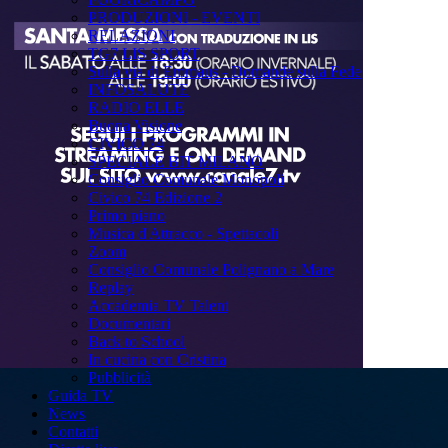
PRODUZIONI - EVENTI
RELAZIONI
TG7 LIS SPORT
Sulla via di Emmaus - Domande sulla Fede
INFOSALUTE
RADIO ELLE
Buona Visione
CIVICO 74
SPECIALE BIT MILANO
Consiglio Comunale Monopoli
Civico 74 Edizione 2
Primo piano
Musica d'Attracco - Spettacoli
Zoom
Consiglio Comunale Polignano a Mare
Replay
Accademia TV Talent
Documentari
Back to School
In cucina con Cristina
Pubblicità
Guida TV
News
Contatti