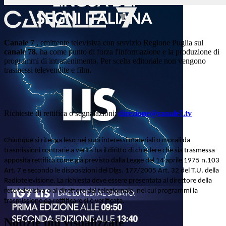
Canale 7
, emittente televisiva con servizio Regione Puglia sul
canale 78
, ha come punto di forza l'informazione e la produzione di
programmi di intrattenimento. Per scelta editoriale non vengono
trasmessi televendite e film.
Richieste di rettifica o segnalazioni:
direzione@canale7.tv
Chiunque si ritenga leso nei suoi interessi materiali o morali da
trasmissioni contrarie a verità ha il diritto di chiedere che sia trasmessa
apposita rettifica come già previsto dalla Legge del 14 aprile 1975 n.103
Art. 7 e secondo le disposizioni del Dlgs. 177/2005 Art. 32 del T.U. della
Radiotelevisione. La richiesta deve essere presentata al direttore della
rete televisiva o al direttore del telegiornale, nei cui programmi la
trasmissione da rettificare si è verificata.
Notizie più visualizzate