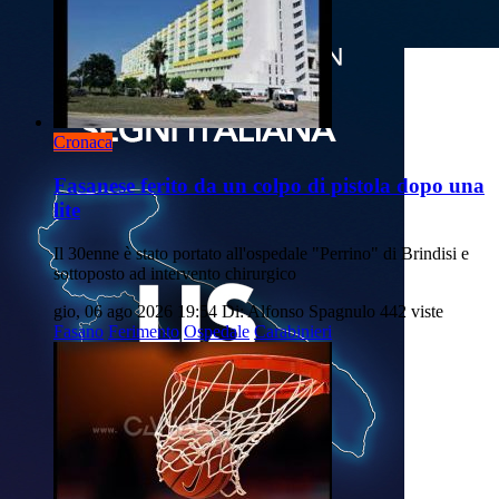
Cronaca
Fasanese ferito da un colpo di pistola dopo una
lite
Il 30enne è stato portato all'ospedale "Perrino" di Brindisi e
sottoposto ad intervento chirurgico
gio, 06 ago 2026 19:54
Di: Alfonso Spagnulo
442 viste
Fasano
Ferimento
Ospedale
Carabinieri