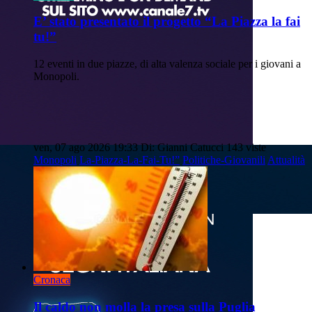
E’ stato presentato il progetto “La Piazza la fai
tu!”
12 eventi in due piazze, di alta valenza sociale per i giovani a
Monopoli.
ven, 07 ago 2026 19:33
Di: Gianni Catucci
143 viste
Monopoli
La-Piazza-La-Fai-Tu!”
Politiche-Giovanili
Attualità
Cronaca
Il caldo non molla la presa sulla Puglia