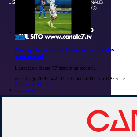
Sport
Monopoli: in arrivo l'attaccante Nicolas
Parravicini
L'attaccante classe '97 firmerà un biennale
gio, 06 ago 2026 14:22
Di: Domenico Dicarlo
1187 viste
Parravicini
Monopoli
Altre notizie