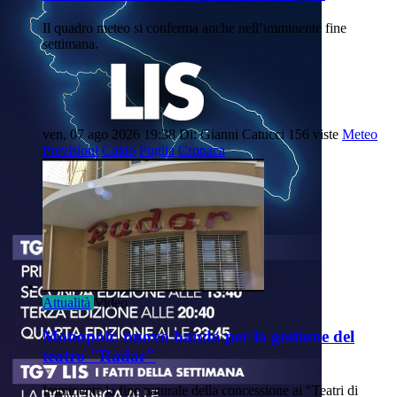
Il quadro meteo si conferma anche nell’imminente fine
settimana.
ven, 07 ago 2026 19:38
Di: Gianni Catucci
156 viste
Meteo
Previsioni
Caldo
Puglia
Cronaca
Attualità
Video
Monopoli: nuovo bando per la gestione del
teatro "Radar"
Imminente la fine naturale della concessione ai "Teatri di