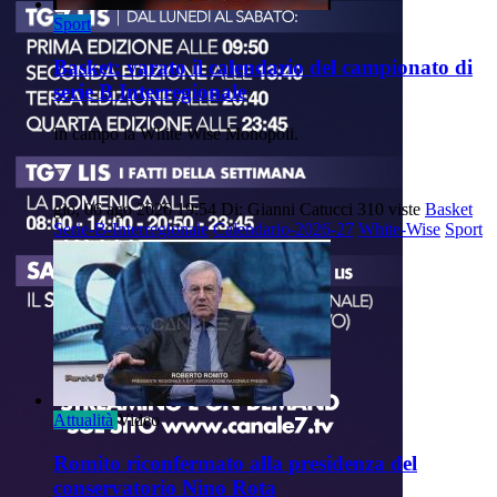
Sport
Basket: varato il calendario del campionato di
serie B Interregionale
In campo la White Wise Monopoli.
gio, 06 ago 2026 19:54
Di: Gianni Catucci
310 viste
Basket
Serie-B-Interregionale
Calendario-2026-27
White-Wise
Sport
Attualità
Video
Romito riconfermato alla presidenza del
conservatorio Nino Rota