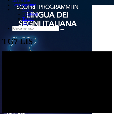
Dirette live
Area copertura
Search
Facebook
Twitter
RSS
TG7 LIS