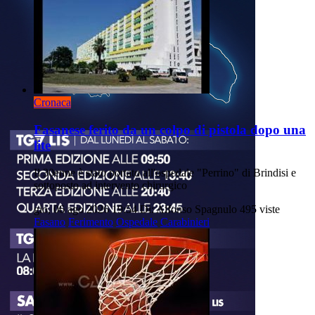
Cronaca
Fasanese ferito da un colpo di pistola dopo una
lite
Il 30enne è stato portato all'ospedale "Perrino" di Brindisi e
sottoposto ad intervento chirurgico
gio, 06 ago 2026 19:54
Di: Alfonso Spagnulo
495 viste
Fasano
Ferimento
Ospedale
Carabinieri