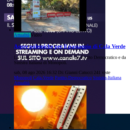
Attualità
Video
Aspre polemiche per il passaggio di Cala Verde
La questione è stata attenzionata dal Partito Democratico e da
Sinistra Italiana di Monopoli.
sab, 08 ago 2026 16:32
Di: Gianni Catucci
241 viste
Monopoli
Cala-Verde
Partito-Democratico
Sinistra-Italiana
Attualità