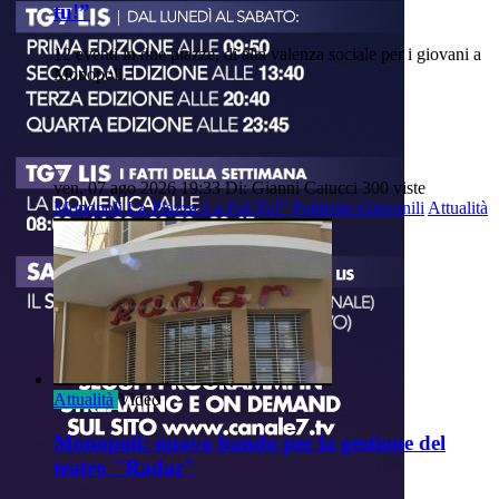
tu!”
12 eventi in due piazze, di alta valenza sociale per i giovani a
Monopoli.
ven, 07 ago 2026 19:33
Di: Gianni Catucci
300 viste
Monopoli
La-Piazza-La-Fai-Tu!”
Politiche-Giovanili
Attualità
Attualità
Video
Monopoli: nuovo bando per la gestione del
teatro "Radar"