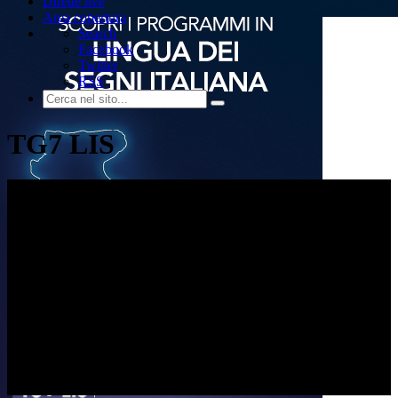
Dirette live
Area copertura
Search
Facebook
Twitter
RSS
TG7 LIS