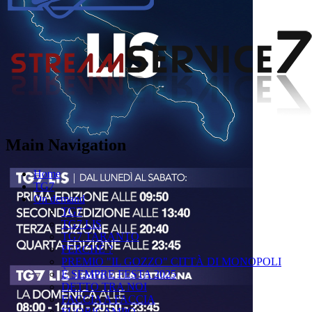
Main Navigation
Home
TG7
On demand
TG7
TG7 LIS
TG7 TARANTO
PERCHÉ ?
PREMIO "IL GOZZO" CITTÀ DI MONOPOLI
È SEMPRE FESTA 2025
DETTO TRA NOI
FACCIA A FACCIA
FUORICAMPO