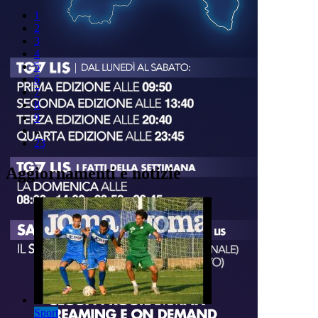
1
2
3
4
5
6
7
8
9
..
23
Aggiornamenti e notizie
Sport