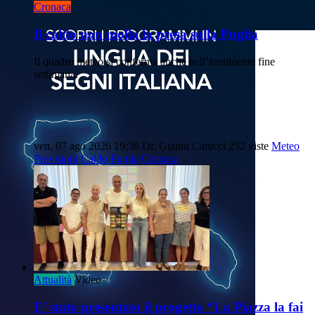
Cronaca
Il caldo non molla la presa sulla Puglia
Il quadro meteo si conferma anche nell’imminente fine
settimana.
ven, 07 ago 2026 19:38
Di: Gianni Catucci
252 viste
Meteo
Previsioni
Caldo
Puglia
Cronaca
Attualità
Video
E’ stato presentato il progetto “La Piazza la fai