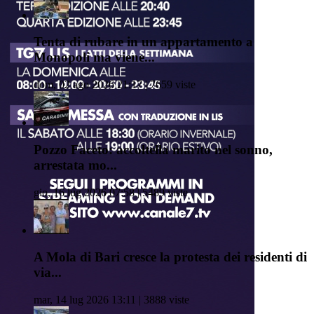
Tenta di rubare in un appartamento a
Monopoli ma viene...
dom, 02 ago 2026 21:17 | 7659 viste
Pozzo Faceto: accoltella marito nel sonno,
arrestata mo...
gio, 16 lug 2026 07:58 | 5489 viste
A Mola di Bari cresce la protesta dei residenti di
via...
mar, 14 lug 2026 13:11 | 3888 viste