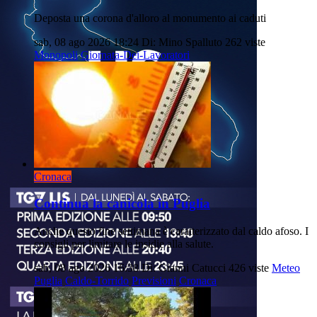
Deposta una corona d'alloro al monumento ai caduti
sab, 08 ago 2026 18:24
Di: Mino Spalluto
262 viste
Monopoli
Giornata-Dei-Lavoratori
Cronaca
Continua la canicola in Puglia
Anche questo fine settimana è caratterizzato dal caldo afoso. I
consigli per limitare le insidie alla salute.
sab, 08 ago 2026 16:38
Di: Gianni Catucci
426 viste
Meteo
Puglia
Caldo-Torrido
Previsioni
Cronaca