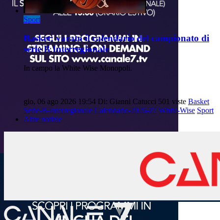
Sport
Basket: varato il calendario del campionato di
serie B Interregionale
In campo la White Wise Monopoli.
gio, 06 ago 2026 19:54
Di: Gianni Catucci
501 viste
Basket
Serie-B-Interregionale
Calendario-2026-27
White-Wise
Sport
Altre notizie