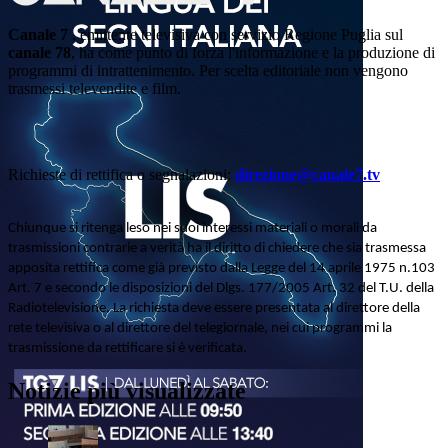
Canale 7
, emittente televisiva con servizio Regione Puglia sul
canale 78
, ha come punto di forza l'informazione e la produzione di
programmi di intrattenimento. Per scelta editoriale non vengono
trasmessi televendite e film.
Richieste di rettifica o segnalazioni:
direzione@canale7.tv
Chiunque si ritenga leso nei suoi interessi materiali o morali da
trasmissioni contrarie a verità ha il diritto di chiedere che sia trasmessa
apposita rettifica come già previsto dalla Legge del 14 aprile 1975 n.103
Art. 7 e secondo le disposizioni del Dlgs. 177/2005 Art. 32 del T.U. della
Radiotelevisione. La richiesta deve essere presentata al direttore della
rete televisiva o al direttore del telegiornale, nei cui programmi la
trasmissione da rettificare si è verificata.
Notizie più visualizzate