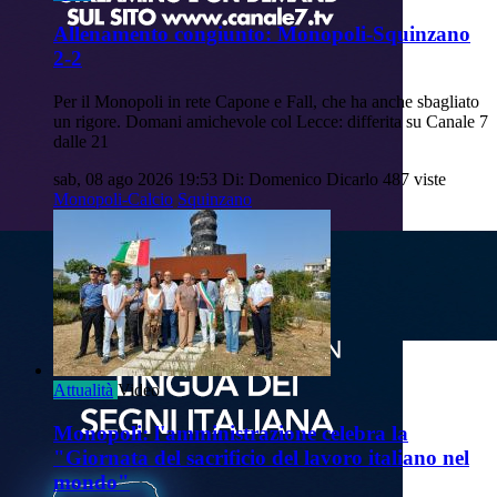
Allenamento congiunto: Monopoli-Squinzano
2-2
Per il Monopoli in rete Capone e Fall, che ha anche sbagliato
un rigore. Domani amichevole col Lecce: differita su Canale 7
dalle 21
sab, 08 ago 2026 19:53
Di: Domenico Dicarlo
487 viste
Monopoli-Calcio
Squinzano
Attualità
Video
Monopoli: l'amministrazione celebra la
"Giornata del sacrificio del lavoro italiano nel
mondo"