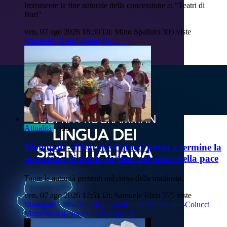
Imminente la fine naturale della concessione ai "Teatri di
Bari"
ven, 07 ago 2026 18:30
Di: Mino Spalluto
305 viste
Monopoli
Teatro-Radar
Gestione
Attualità
Video
Monopoli - Il barone Colucci porta a termine la
maratona di nuoto di 4km nel nome della pace
Tante le autorità presenti nel corso della mattinata.
ven, 07 ago 2026 12:51
Di: Samuele Rizzi
375 viste
Monopoli
Lido-Torre-Egnazia
Barone-Vitantonio-Colucci
Maratona-Di-Nuoto
Pace
Attualità