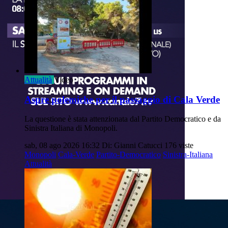
Attualità
Video
Aspre polemiche per il passaggio di Cala Verde
La questione è stata attenzionata dal Partito Democratico e da
Sinistra Italiana di Monopoli.
sab, 08 ago 2026 16:32
Di: Gianni Catucci
176 viste
Monopoli
Cala-Verde
Partito-Democratico
Sinistra-Italiana
Attualità