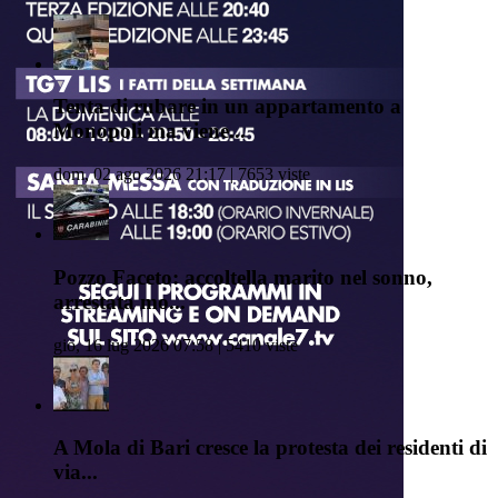
Tenta di rubare in un appartamento a
Monopoli ma viene...
dom, 02 ago 2026 21:17 | 7653 viste
Pozzo Faceto: accoltella marito nel sonno,
arrestata mo...
gio, 16 lug 2026 07:58 | 5410 viste
A Mola di Bari cresce la protesta dei residenti di
via...