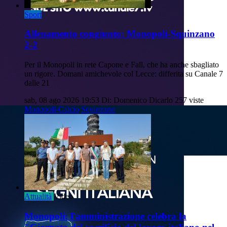
Sport
Allenamento congiunto: Monopoli-Squinzano
2-2
Per il Monopoli in rete Capone e Fall, che ha anche sbagliato
un rigore. Domani amichevole col Lecce: differita su Canale 7
dalle 21
sab, 08 ago 2026 19:53
Di: Domenico Dicarlo
257 viste
Monopoli-Calcio
Squinzano
Attualità
Video
Monopoli: l'amministrazione celebra la