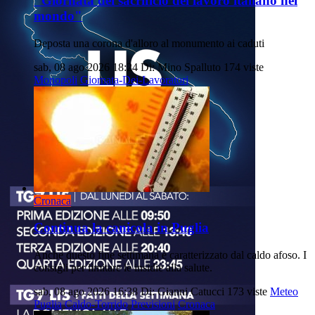
"Giornata del sacrificio del lavoro italiano nel
mondo"
Deposta una corona d'alloro al monumento ai caduti
sab, 08 ago 2026 18:24
Di: Mino Spalluto
174 viste
Monopoli
Giornata-Dei-Lavoratori
Cronaca
Continua la canicola in Puglia
Anche questo fine settimana è caratterizzato dal caldo afoso. I
consigli per limitare le insidie alla salute.
sab, 08 ago 2026 16:38
Di: Gianni Catucci
173 viste
Meteo
Puglia
Caldo-Torrido
Previsioni
Cronaca