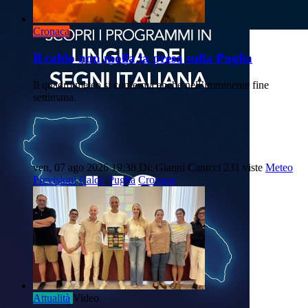
Cronaca
Il caldo non molla la presa sulla Puglia
Il quadro meteo si conferma anche nell’imminente fine
settimana.
ven, 07 ago 2026 19:38
Di: Gianni Catucci
231 viste
Meteo
Previsioni
Caldo
Puglia
Cronaca
Attualità
Video