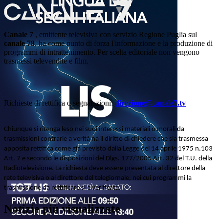
Canale 7
, emittente televisiva con servizio Regione Puglia sul
canale 78
, ha come punto di forza l'informazione e la produzione di
programmi di intrattenimento. Per scelta editoriale non vengono
trasmessi televendite e film.
Richieste di rettifica o segnalazioni:
direzione@canale7.tv
Chiunque si ritenga leso nei suoi interessi materiali o morali da
trasmissioni contrarie a verità ha il diritto di chiedere che sia trasmessa
apposita rettifica come già previsto dalla Legge del 14 aprile 1975 n.103
Art. 7 e secondo le disposizioni del Dlgs. 177/2005 Art. 32 del T.U. della
Radiotelevisione. La richiesta deve essere presentata al direttore della
rete televisiva o al direttore del telegiornale, nei cui programmi la
trasmissione da rettificare si è verificata.
Notizie più visualizzate