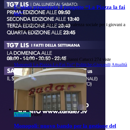
E’ stato presentato il progetto “La Piazza la fai
tu!”
12 eventi in due piazze, di alta valenza sociale per i giovani a
Monopoli.
ven, 07 ago 2026 19:33
Di: Gianni Catucci
274 viste
Monopoli
La-Piazza-La-Fai-Tu!”
Politiche-Giovanili
Attualità
Attualità
Video
Monopoli: nuovo bando per la gestione del