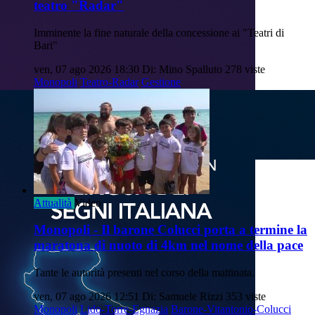
teatro "Radar"
Imminente la fine naturale della concessione ai "Teatri di
Bari"
ven, 07 ago 2026 18:30
Di: Mino Spalluto
278 viste
Monopoli
Teatro-Radar
Gestione
Attualità
Video
Monopoli - Il barone Colucci porta a termine la
maratona di nuoto di 4km nel nome della pace
Tante le autorità presenti nel corso della mattinata.
ven, 07 ago 2026 12:51
Di: Samuele Rizzi
353 viste
Monopoli
Lido-Torre-Egnazia
Barone-Vitantonio-Colucci