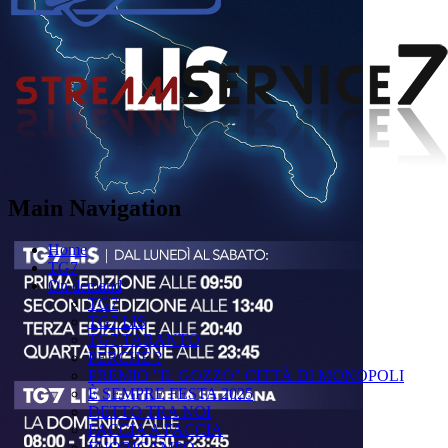
Main Navigation
Home
TG7
On demand
TG7
TG7 LIS
TG7 TARANTO
PERCHÉ ?
PREMIO "IL GOZZO" CITTÀ DI MONOPOLI
È SEMPRE FESTA 2025
DETTO TRA NOI
FACCIA A FACCIA
FUORICAMPO