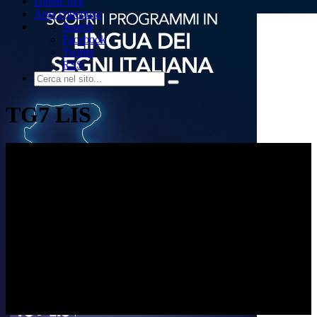
Dirette live
Area copertura
Search
Facebook
Twitter
RSS
TG7 LIS