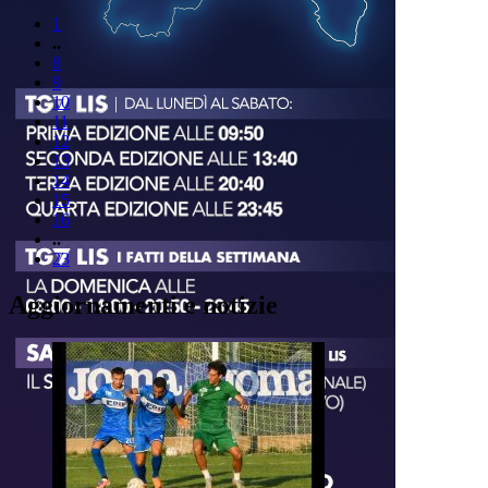
1
..
8
9
10
11
12
13
14
15
16
..
23
Aggiornamenti e notizie