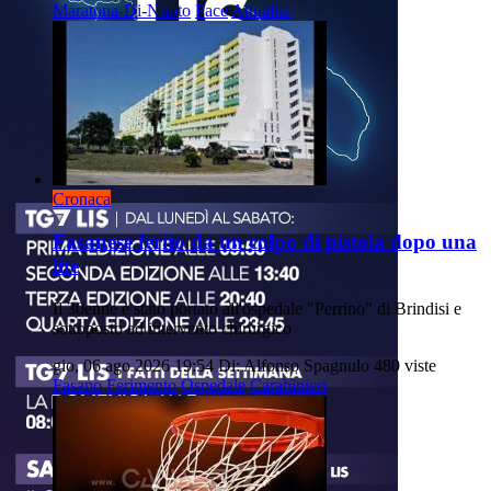
Maratona-Di-Nuoto
Pace
Attualità
Cronaca
Fasanese ferito da un colpo di pistola dopo una
lite
Il 30enne è stato portato all'ospedale "Perrino" di Brindisi e
sottoposto ad intervento chirurgico
gio, 06 ago 2026 19:54
Di: Alfonso Spagnulo
480 viste
Fasano
Ferimento
Ospedale
Carabinieri