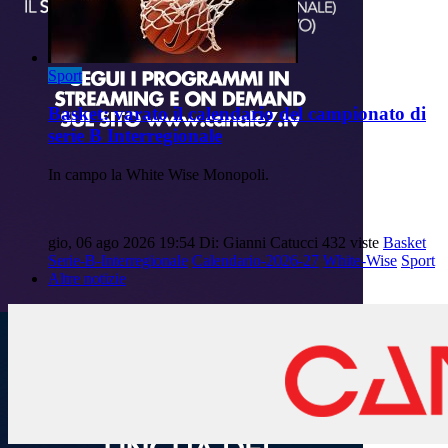
Sport
Basket: varato il calendario del campionato di
serie B Interregionale
In campo la White Wise Monopoli.
gio, 06 ago 2026 19:54
Di: Gianni Catucci
432 viste
Basket
Serie-B-Interregionale
Calendario-2026-27
White-Wise
Sport
Altre notizie