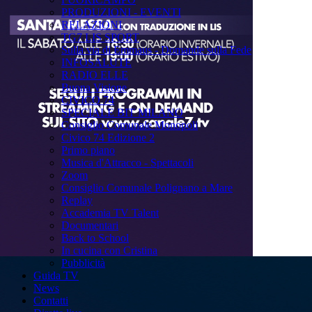
PRODUZIONI - EVENTI
RELAZIONI
TG7 LIS SPORT
Sulla via di Emmaus - Domande sulla Fede
INFOSALUTE
RADIO ELLE
Buona Visione
CIVICO 74
SPECIALE BIT MILANO
Consiglio Comunale Monopoli
Civico 74 Edizione 2
Primo piano
Musica d'Attracco - Spettacoli
Zoom
Consiglio Comunale Polignano a Mare
Replay
Accademia TV Talent
Documentari
Back to School
In cucina con Cristina
Pubblicità
Guida TV
News
Contatti