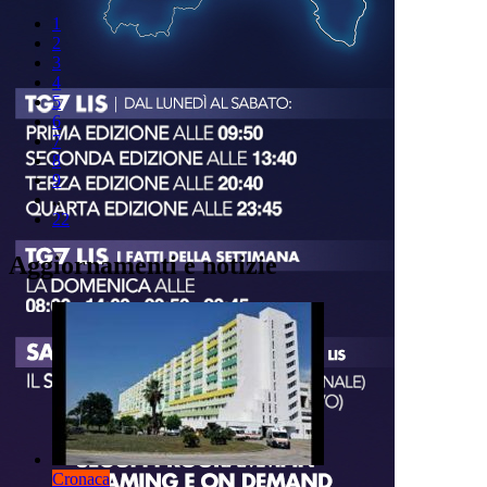
1
2
3
4
5
6
7
8
9
..
22
Aggiornamenti e notizie
Cronaca