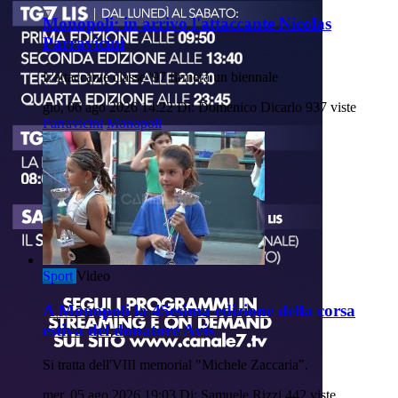
Monopoli: in arrivo l'attaccante Nicolas
Parravicini
L'attaccante classe '97 firmerà un biennale
gio, 06 ago 2026 14:22
Di: Domenico Dicarlo
937 viste
Parravicini
Monopoli
Sport
Video
A Monopoli la 45esima edizione della corsa
estiva del donatore Avis
Si tratta dell'VIII memorial "Michele Zaccaria".
mer, 05 ago 2026 19:03
Di: Samuele Rizzi
442 viste