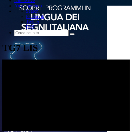
Dirette live
Area copertura
Search
Facebook
Twitter
RSS
TG7 LIS