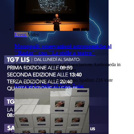
Eventi
Video
Monopoli: osservazioni astronomiche al
"Radar" con "Le stelle a teatro"
L'iniziativa è promossa dall’Associazione Andromeda in
collaborazione con Teatri di Bari
mer, 05 ago 2026 18:07
Di: Mino Spalluto
216 viste
Monopoli
Le-Stelle-Al-Teatro
Radar