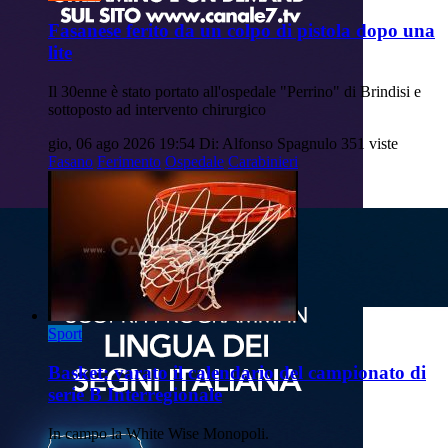
Fasanese ferito da un colpo di pistola dopo una
lite
Il 30enne è stato portato all'ospedale "Perrino" di Brindisi e
sottoposto ad intervento chirurgico
gio, 06 ago 2026 19:54
Di: Alfonso Spagnulo
351 viste
Fasano
Ferimento
Ospedale
Carabinieri
Sport
Basket: varato il calendario del campionato di
serie B Interregionale
In campo la White Wise Monopoli.