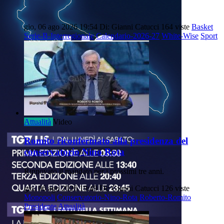
gio, 06 ago 2026 19:54
Di: Gianni Catucci
164 viste
Basket
Serie-B-Interregionale
Calendario-2026-27
White-Wise
Sport
Attualità
Video
Romito riconfermato alla presidenza del
conservatorio Nino Rota
Rinnovato il mandato per i prossimi tre anni.
gio, 06 ago 2026 19:49
Di: Gianni Catucci
126 viste
Monopoli
Conservatorio-Nino-Rota
Roberto-Romito
Presidente
Attualità