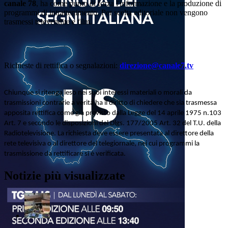
canale 78
, ha come punto di forza l'informazione e la produzione di
programmi di intrattenimento. Per scelta editoriale non vengono
trasmessi televendite e film.
Richieste di rettifica o segnalazioni:
direzione@canale7.tv
Chiunque si ritenga leso nei suoi interessi materiali o morali da
trasmissioni contrarie a verità ha il diritto di chiedere che sia trasmessa
apposita rettifica come già previsto dalla Legge del 14 aprile 1975 n.103
Art. 7 e secondo le disposizioni del Dlgs. 177/2005 Art. 32 del T.U. della
Radiotelevisione. La richiesta deve essere presentata al direttore della
rete televisiva o al direttore del telegiornale, nei cui programmi la
trasmissione da rettificare si è verificata.
Notizie più visualizzate