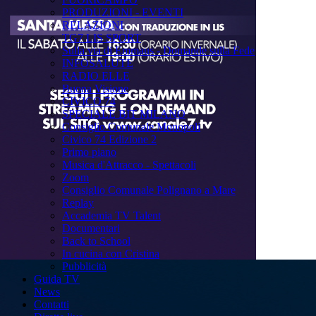
PRODUZIONI - EVENTI
RELAZIONI
TG7 LIS SPORT
Sulla via di Emmaus - Domande sulla Fede
INFOSALUTE
RADIO ELLE
Buona Visione
CIVICO 74
SPECIALE BIT MILANO
Consiglio Comunale Monopoli
Civico 74 Edizione 2
Primo piano
Musica d'Attracco - Spettacoli
Zoom
Consiglio Comunale Polignano a Mare
Replay
Accademia TV Talent
Documentari
Back to School
In cucina con Cristina
Pubblicità
Guida TV
News
Contatti