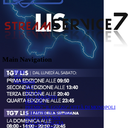
Main Navigation
Home
TG7
On demand
TG7
TG7 LIS
TG7 TARANTO
PERCHÉ ?
PREMIO "IL GOZZO" CITTÀ DI MONOPOLI
È SEMPRE FESTA 2025
DETTO TRA NOI
FACCIA A FACCIA
FUORICAMPO