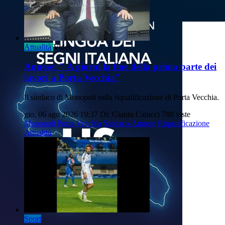
Attualità
Video
Annese: " A giorni la fine della prima parte dei
lavori a Porta Vecchia"
Il sindaco di Monopoli sulla riqualificazione di Porta Vecchia.
gio, 06 ago 2026 19:37
Di: Gianni Catucci
788 viste
Monopoli
Porta-Vecchia
Sindaco-Annese
Riqualificazione
Attualità
Sport