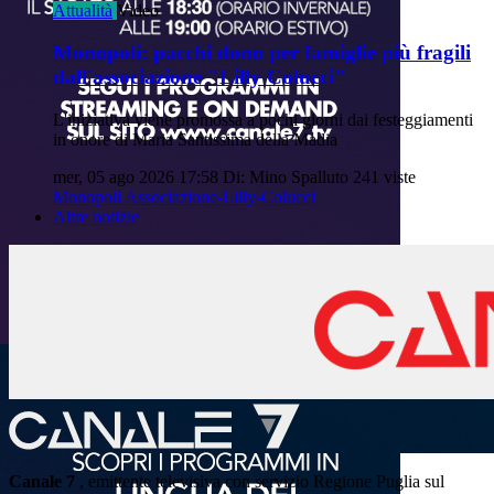
Attualità
Video
Monopoli: pacchi dono per famiglie più fragili
dall'associazione "Lilly Colucci"
L'iniziativa viene promossa a pochi giorni dai festeggiamenti
in onore di Maria Santissima della Madia
mer, 05 ago 2026 17:58
Di: Mino Spalluto
241 viste
Monopoli
Associazione-Lilly-Colucci
Altre notizie
Canale 7
, emittente televisiva con servizio Regione Puglia sul