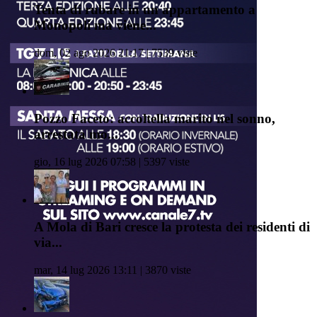
Tenta di rubare in un appartamento a
Monopoli ma viene...
dom, 02 ago 2026 21:17 | 7539 viste
Pozzo Faceto: accoltella marito nel sonno,
arrestata mo...
gio, 16 lug 2026 07:58 | 5397 viste
A Mola di Bari cresce la protesta dei residenti di
via...
mar, 14 lug 2026 13:11 | 3870 viste