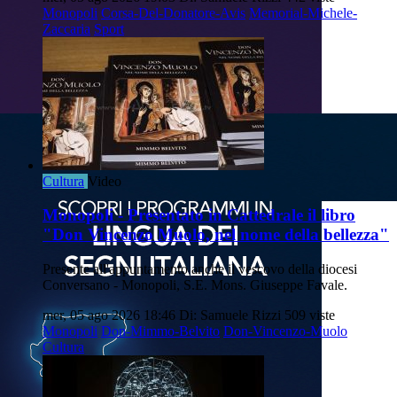
Monopoli
Corsa-Del-Donatore-Avis
Memorial-Michele-
Zaccaria
Sport
Cultura
Video
Monopoli - Presentato in Cattedrale il libro
"Don Vincenzo Muolo, nel nome della bellezza"
Presente all'appuntamento anche il vescovo della diocesi
Conversano - Monopoli, S.E. Mons. Giuseppe Favale.
mer, 05 ago 2026 18:46
Di: Samuele Rizzi
509 viste
Monopoli
Don-Mimmo-Belvito
Don-Vincenzo-Muolo
Cultura