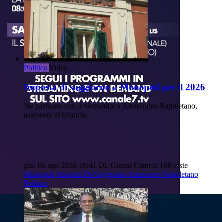
Politica
Video
Imposta di soggiorno a Monopoli per il 2026
Ne parliamo con il vicesindaco Alessandro Napoletano,
assessore al bilancio.
gio, 06 ago 2026 19:41
Di: Gianni Catucci
168 viste
Monopoli
Imposta-Di-Soggiorno
Assessore-Napoletano
Politica