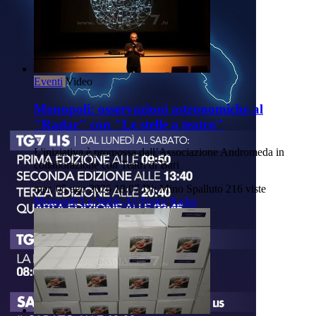
Eventi
Video
Monopoli: osservazioni astronomiche al
"Radar" con "Le stelle a teatro"
L'iniziativa è promossa dall’Associazione Andromeda in
collaborazione con Teatri di Bari
mer, 05 ago 2026 18:07
Di: Mino Spalluto
216 viste
Monopoli
Le-Stelle-Al-Teatro
Radar