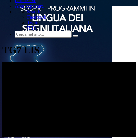
Dirette live
Area copertura
Search
Facebook
Twitter
RSS
TG7 LIS