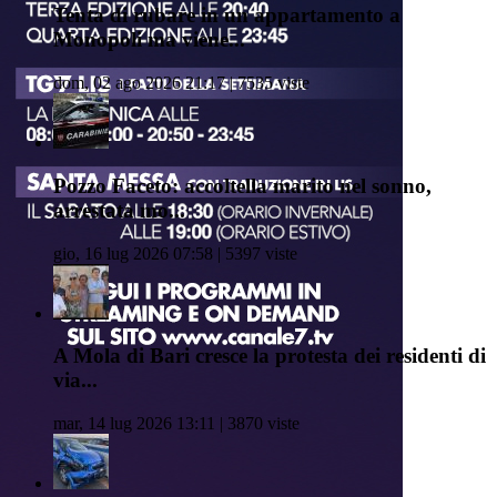
Tenta di rubare in un appartamento a
Monopoli ma viene...
dom, 02 ago 2026 21:17 | 7535 viste
Pozzo Faceto: accoltella marito nel sonno,
arrestata mo...
gio, 16 lug 2026 07:58 | 5397 viste
A Mola di Bari cresce la protesta dei residenti di
via...
mar, 14 lug 2026 13:11 | 3870 viste