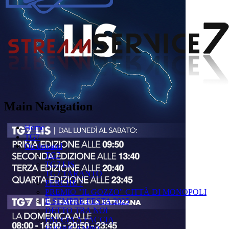
Main Navigation
Home
TG7
On demand
TG7
TG7 LIS
TG7 TARANTO
PERCHÉ ?
PREMIO "IL GOZZO" CITTÀ DI MONOPOLI
È SEMPRE FESTA 2025
DETTO TRA NOI
FACCIA A FACCIA
FUORICAMPO