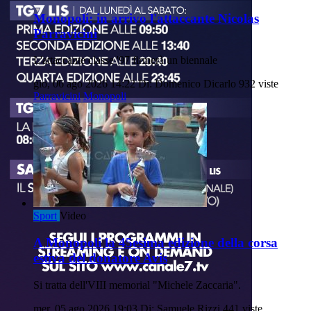
Monopoli: in arrivo l'attaccante Nicolas
Parravicini
L'attaccante classe '97 firmerà un biennale
gio, 06 ago 2026 14:22
Di: Domenico Dicarlo
932 viste
Parravicini
Monopoli
Sport
Video
A Monopoli la 45esima edizione della corsa
estiva del donatore Avis
Si tratta dell'VIII memorial "Michele Zaccaria".
mer, 05 ago 2026 19:03
Di: Samuele Rizzi
441 viste