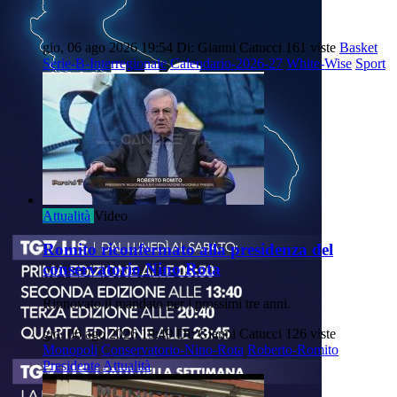
gio, 06 ago 2026 19:54
Di: Gianni Catucci
161 viste
Basket
Serie-B-Interregionale
Calendario-2026-27
White-Wise
Sport
Attualità
Video
Romito riconfermato alla presidenza del
conservatorio Nino Rota
Rinnovato il mandato per i prossimi tre anni.
gio, 06 ago 2026 19:49
Di: Gianni Catucci
126 viste
Monopoli
Conservatorio-Nino-Rota
Roberto-Romito
Presidente
Attualità