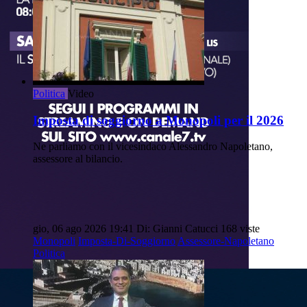
Politica
Video
Imposta di soggiorno a Monopoli per il 2026
Ne parliamo con il vicesindaco Alessandro Napoletano,
assessore al bilancio.
gio, 06 ago 2026 19:41
Di: Gianni Catucci
168 viste
Monopoli
Imposta-Di-Soggiorno
Assessore-Napoletano
Politica