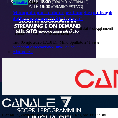
Attualità
Video
Monopoli: pacchi dono per famiglie più fragili
dall'associazione "Lilly Colucci"
L'iniziativa viene promossa a pochi giorni dai festeggiamenti
in onore di Maria Santissima della Madia
mer, 05 ago 2026 17:58
Di: Mino Spalluto
241 viste
Monopoli
Associazione-Lilly-Colucci
Altre notizie
Canale 7
, emittente televisiva con servizio Regione Puglia sul