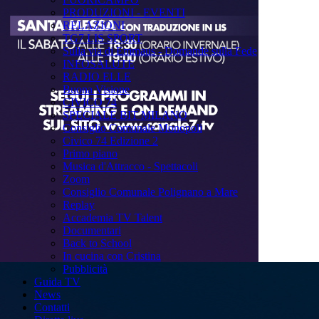
PRODUZIONI - EVENTI
RELAZIONI
TG7 LIS SPORT
Sulla via di Emmaus - Domande sulla Fede
INFOSALUTE
RADIO ELLE
Buona Visione
CIVICO 74
SPECIALE BIT MILANO
Consiglio Comunale Monopoli
Civico 74 Edizione 2
Primo piano
Musica d'Attracco - Spettacoli
Zoom
Consiglio Comunale Polignano a Mare
Replay
Accademia TV Talent
Documentari
Back to School
In cucina con Cristina
Pubblicità
Guida TV
News
Contatti