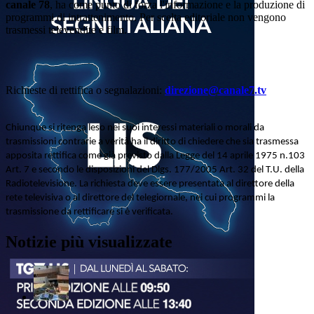
canale 78
, ha come punto di forza l'informazione e la produzione di
programmi di intrattenimento. Per scelta editoriale non vengono
trasmessi televendite e film.
Richieste di rettifica o segnalazioni:
direzione@canale7.tv
Chiunque si ritenga leso nei suoi interessi materiali o morali da
trasmissioni contrarie a verità ha il diritto di chiedere che sia trasmessa
apposita rettifica come già previsto dalla Legge del 14 aprile 1975 n.103
Art. 7 e secondo le disposizioni del Dlgs. 177/2005 Art. 32 del T.U. della
Radiotelevisione. La richiesta deve essere presentata al direttore della
rete televisiva o al direttore del telegiornale, nei cui programmi la
trasmissione da rettificare si è verificata.
Notizie più visualizzate