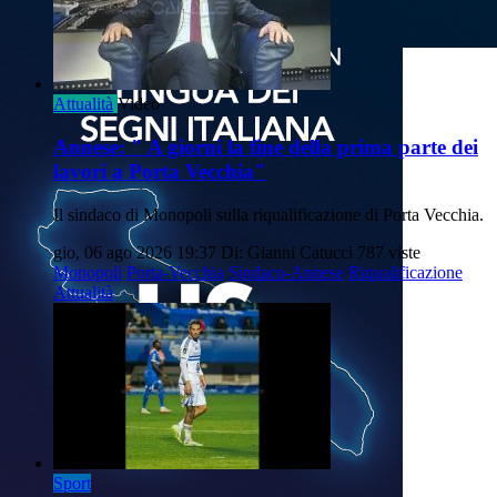
Attualità
Video
Annese: " A giorni la fine della prima parte dei
lavori a Porta Vecchia"
Il sindaco di Monopoli sulla riqualificazione di Porta Vecchia.
gio, 06 ago 2026 19:37
Di: Gianni Catucci
787 viste
Monopoli
Porta-Vecchia
Sindaco-Annese
Riqualificazione
Attualità
Sport