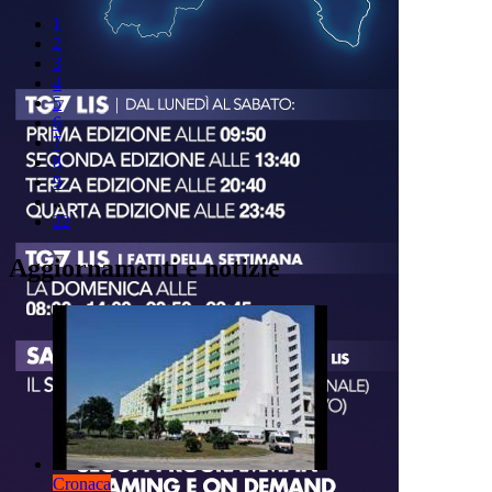
1
2
3
4
5
6
7
8
9
..
22
Aggiornamenti e notizie
Cronaca