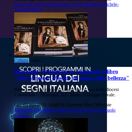
Monopoli
Corsa-Del-Donatore-Avis
Memorial-Michele-
Zaccaria
Sport
Cultura
Video
Monopoli - Presentato in Cattedrale il libro
"Don Vincenzo Muolo, nel nome della bellezza"
Presente all'appuntamento anche il vescovo della diocesi
Conversano - Monopoli, S.E. Mons. Giuseppe Favale.
mer, 05 ago 2026 18:46
Di: Samuele Rizzi
509 viste
Monopoli
Don-Mimmo-Belvito
Don-Vincenzo-Muolo
Cultura