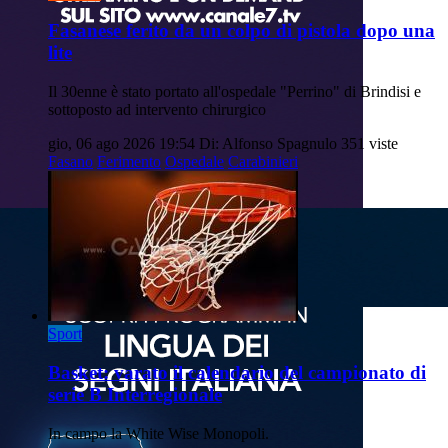
Fasanese ferito da un colpo di pistola dopo una
lite
Il 30enne è stato portato all'ospedale "Perrino" di Brindisi e
sottoposto ad intervento chirurgico
gio, 06 ago 2026 19:54
Di: Alfonso Spagnulo
351 viste
Fasano
Ferimento
Ospedale
Carabinieri
Sport
Basket: varato il calendario del campionato di
serie B Interregionale
In campo la White Wise Monopoli.