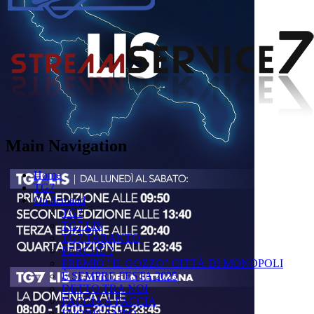
Main Navigation
Home
TG7
On demand
TG7
TG7 LIS
TG7 TARANTO
PERCHÉ ?
PREMIO "IL GOZZO" CITTÀ DI MONOPOLI
È SEMPRE FESTA 2025
DETTO TRA NOI
FACCIA A FACCIA
FUORICAMPO