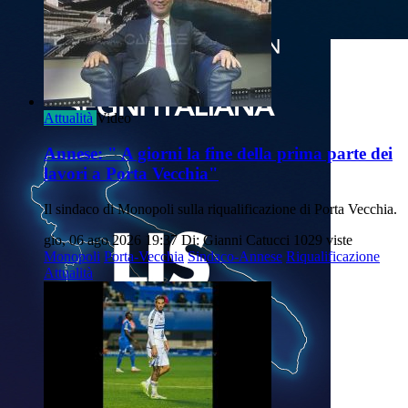
Attualità
Video
Annese: " A giorni la fine della prima parte dei
lavori a Porta Vecchia"
Il sindaco di Monopoli sulla riqualificazione di Porta Vecchia.
gio, 06 ago 2026 19:37
Di: Gianni Catucci
1029 viste
Monopoli
Porta-Vecchia
Sindaco-Annese
Riqualificazione
Attualità