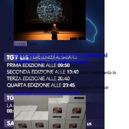
Eventi
Video
Monopoli: osservazioni astronomiche al
"Radar" con "Le stelle a teatro"
L'iniziativa è promossa dall’Associazione Andromeda in
collaborazione con Teatri di Bari
mer, 05 ago 2026 18:07
Di: Mino Spalluto
233 viste
Monopoli
Le-Stelle-Al-Teatro
Radar