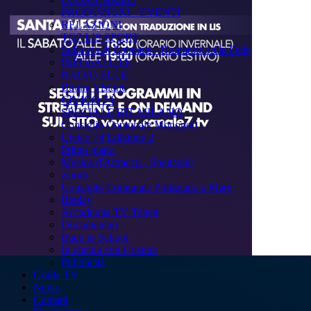
PRODUZIONI - EVENTI
RELAZIONI
TG7 LIS SPORT
Sulla via di Emmaus - Domande sulla Fede
INFOSALUTE
RADIO ELLE
Buona Visione
CIVICO 74
SPECIALE BIT MILANO
Consiglio Comunale Monopoli
Civico 74 Edizione 2
Primo piano
Musica d'Attracco - Spettacoli
Zoom
Consiglio Comunale Polignano a Mare
Replay
Accademia TV Talent
Documentari
Back to School
In cucina con Cristina
Pubblicità
Guida TV
News
Contatti