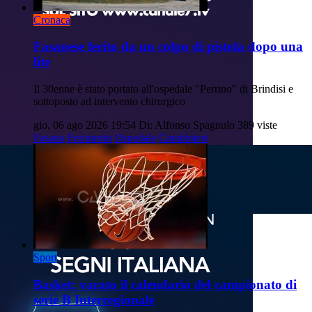
Cronaca
Fasanese ferito da un colpo di pistola dopo una
lite
Il 30enne è stato portato all'ospedale "Perrino" di Brindisi e
sottoposto ad intervento chirurgico
gio, 06 ago 2026 19:54
Di: Alfonso Spagnulo
389 viste
Fasano
Ferimento
Ospedale
Carabinieri
Sport
Basket: varato il calendario del campionato di
serie B Interregionale