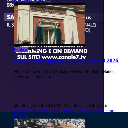
Presidente
Attualità
Politica
Video
Imposta di soggiorno a Monopoli per il 2026
Ne parliamo con il vicesindaco Alessandro Napoletano,
assessore al bilancio.
gio, 06 ago 2026 19:41
Di: Gianni Catucci
428 viste
Monopoli
Imposta-Di-Soggiorno
Assessore-Napoletano
Politica