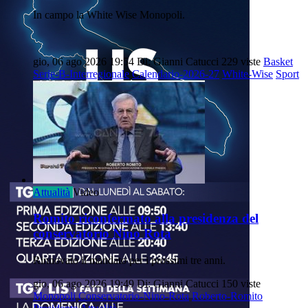
In campo la White Wise Monopoli.
gio, 06 ago 2026 19:54
Di: Gianni Catucci
229 viste
Basket
Serie-B-Interregionale
Calendario-2026-27
White-Wise
Sport
Attualità
Video
Romito riconfermato alla presidenza del
conservatorio Nino Rota
Rinnovato il mandato per i prossimi tre anni.
gio, 06 ago 2026 19:49
Di: Gianni Catucci
150 viste
Monopoli
Conservatorio-Nino-Rota
Roberto-Romito