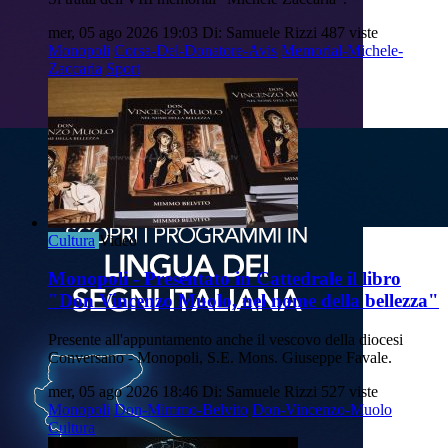
mer, 05 ago 2026 19:03
Di: Samuele Rizzi
487 viste
Monopoli
Corsa-Del-Donatore-Avis
Memorial-Michele-
Zaccaria
Sport
Cultura
Video
Monopoli - Presentato in Cattedrale il libro
"Don Vincenzo Muolo, nel nome della bellezza"
Presente all'appuntamento anche il vescovo della diocesi
Conversano - Monopoli, S.E. Mons. Giuseppe Favale.
mer, 05 ago 2026 18:46
Di: Samuele Rizzi
527 viste
Monopoli
Don-Mimmo-Belvito
Don-Vincenzo-Muolo
Cultura