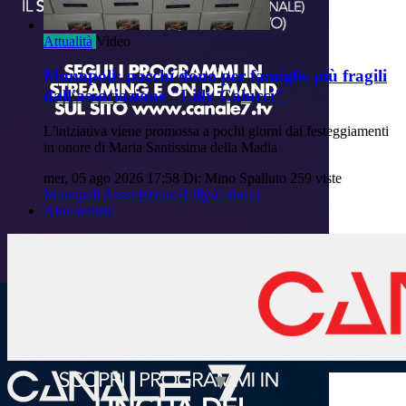
Attualità
Video
Monopoli: pacchi dono per famiglie più fragili
dall'associazione "Lilly Colucci"
L'iniziativa viene promossa a pochi giorni dai festeggiamenti
in onore di Maria Santissima della Madia
mer, 05 ago 2026 17:58
Di: Mino Spalluto
259 viste
Monopoli
Associazione-Lilly-Colucci
Altre notizie