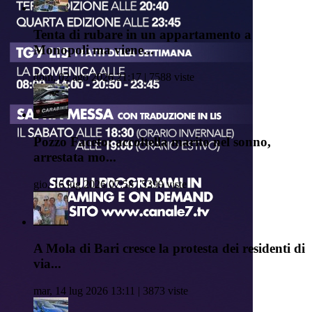
Tenta di rubare in un appartamento a
Monopoli ma viene...
dom, 02 ago 2026 21:17 | 7588 viste
Pozzo Faceto: accoltella marito nel sonno,
arrestata mo...
gio, 16 lug 2026 07:58 | 5399 viste
A Mola di Bari cresce la protesta dei residenti di
via...
mar, 14 lug 2026 13:11 | 3873 viste