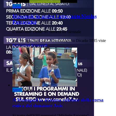
Sport
Monopoli: in arrivo l'attaccante Nicolas
Parravicini
L'attaccante classe '97 firmerà un biennale
gio, 06 ago 2026 14:22
Di: Domenico Dicarlo
1035 viste
Parravicini
Monopoli
Sport
Video
A Monopoli la 45esima edizione della corsa
estiva del donatore Avis
Si tratta dell'VIII memorial "Michele Zaccaria".