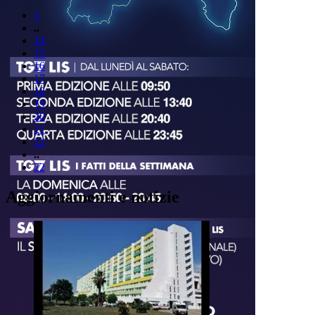
1
..
14
15
16
17
18
19
20
21
22
..
22
Aggiornamenti e notizie