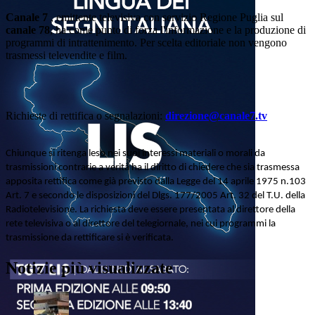
Canale 7
, emittente televisiva con servizio Regione Puglia sul
canale 78
, ha come punto di forza l'informazione e la produzione di
programmi di intrattenimento. Per scelta editoriale non vengono
trasmessi televendite e film.
Richieste di rettifica o segnalazioni:
direzione@canale7.tv
Chiunque si ritenga leso nei suoi interessi materiali o morali da
trasmissioni contrarie a verità ha il diritto di chiedere che sia trasmessa
apposita rettifica come già previsto dalla Legge del 14 aprile 1975 n.103
Art. 7 e secondo le disposizioni del Dlgs. 177/2005 Art. 32 del T.U. della
Radiotelevisione. La richiesta deve essere presentata al direttore della
rete televisiva o al direttore del telegiornale, nei cui programmi la
trasmissione da rettificare si è verificata.
Notizie più visualizzate