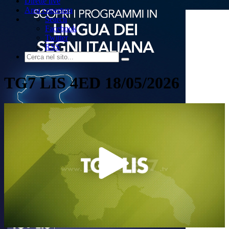
Dirette live
Area copertura
Search
Facebook
Twitter
RSS
TG7 LIS 4ED 18/05/2026
Play
Video