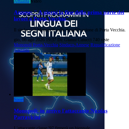
Attualità
Video
Annese: " A giorni la fine della prima parte dei
lavori a Porta Vecchia"
Il sindaco di Monopoli sulla riqualificazione di Porta Vecchia.
gio, 06 ago 2026 19:37
Di: Gianni Catucci
740 viste
Monopoli
Porta-Vecchia
Sindaco-Annese
Riqualificazione
Attualità
Sport
Monopoli: in arrivo l'attaccante Nicolas
Parravicini
L'attaccante classe '97 firmerà un biennale