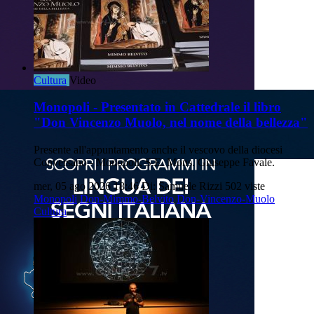
Cultura
Video
Monopoli - Presentato in Cattedrale il libro
"Don Vincenzo Muolo, nel nome della bellezza"
Presente all'appuntamento anche il vescovo della diocesi
Conversano - Monopoli, S.E. Mons. Giuseppe Favale.
mer, 05 ago 2026 18:46
Di: Samuele Rizzi
502 viste
Monopoli
Don-Mimmo-Belvito
Don-Vincenzo-Muolo
Cultura