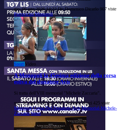
gio, 06 ago 2026 14:22
Di: Domenico Dicarlo
907 viste
Parravicini
Monopoli
Sport
Video
A Monopoli la 45esima edizione della corsa
estiva del donatore Avis
Si tratta dell'VIII memorial "Michele Zaccaria".
mer, 05 ago 2026 19:03
Di: Samuele Rizzi
425 viste
Monopoli
Corsa-Del-Donatore-Avis
Memorial-Michele-
Zaccaria
Sport