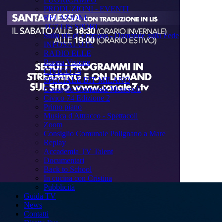
PRODUZIONI - EVENTI
RELAZIONI
TG7 LIS SPORT
Sulla via di Emmaus - Domande sulla Fede
INFOSALUTE
RADIO ELLE
Buona Visione
CIVICO 74
SPECIALE BIT MILANO
Consiglio Comunale Monopoli
Civico 74 Edizione 2
Primo piano
Musica d'Attracco - Spettacoli
Zoom
Consiglio Comunale Polignano a Mare
Replay
Accademia TV Talent
Documentari
Back to School
In cucina con Cristina
Pubblicità
Guida TV
News
Contatti