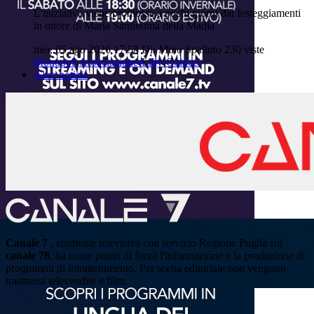
L'iniziativa viene promossa a pochi giorni dai festeggiamenti
in onore di Maria Santissima della Madia
mer, 05 ago 2026 17:58
Di: Mino Spalluto
230 viste
Monopoli
Associazione-Lilly-Colucci
Altre notizie
Canale 7
, emittente televisiva con servizio Regione Puglia sul
canale 78
, ha come punto di forza l'informazione e la produzione di
programmi di intrattenimento. Per scelta editoriale non vengono
trasmessi televendite e film.