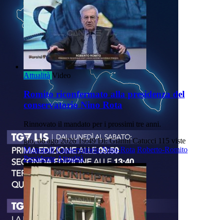
Attualità
Video
Romito riconfermato alla presidenza del
conservatorio Nino Rota
Rinnovato il mandato per i prossimi tre anni.
gio, 06 ago 2026 19:49
Di: Gianni Catucci
115 viste
Monopoli
Conservatorio-Nino-Rota
Roberto-Romito
Presidente
Attualità