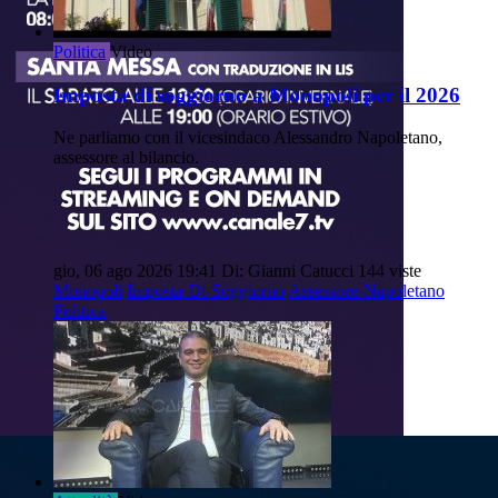
Politica
Video
Imposta di soggiorno a Monopoli per il 2026
Ne parliamo con il vicesindaco Alessandro Napoletano,
assessore al bilancio.
gio, 06 ago 2026 19:41
Di: Gianni Catucci
144 viste
Monopoli
Imposta-Di-Soggiorno
Assessore-Napoletano
Politica