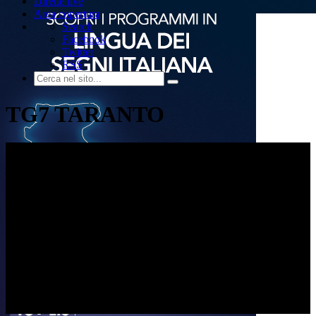
Dirette live
Area copertura
Search
Facebook
Twitter
RSS
TG7 TARANTO