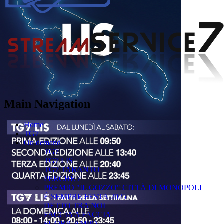
Main Navigation
Home
TG7
On demand
TG7
TG7 LIS
TG7 TARANTO
PERCHÉ ?
PREMIO "IL GOZZO" CITTÀ DI MONOPOLI
È SEMPRE FESTA 2025
DETTO TRA NOI
FACCIA A FACCIA
FUORICAMPO