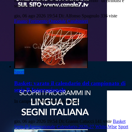
Il 30enne è stato portato all'ospedale "Perrino" di Brindisi e
sottoposto ad intervento chirurgico
gio, 06 ago 2026 19:54
Di: Alfonso Spagnulo
336 viste
Fasano
Ferimento
Ospedale
Carabinieri
Sport
Basket: varato il calendario del campionato di
serie B Interregionale
In campo la White Wise Monopoli.
gio, 06 ago 2026 19:54
Di: Gianni Catucci
141 viste
Basket
Serie-B-Interregionale
Calendario-2026-27
White-Wise
Sport