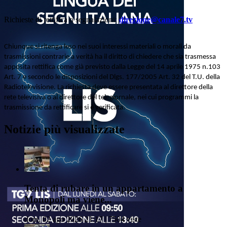
Richieste di rettifica o segnalazioni:
direzione@canale7.tv
Chiunque si ritenga leso nei suoi interessi materiali o morali da
trasmissioni contrarie a verità ha il diritto di chiedere che sia trasmessa
apposita rettifica come già previsto dalla Legge del 14 aprile 1975 n.103
Art. 7 e secondo le disposizioni del Dlgs. 177/2005 Art. 32 del T.U. della
Radiotelevisione. La richiesta deve essere presentata al direttore della
rete televisiva o al direttore del telegiornale, nei cui programmi la
trasmissione da rettificare si è verificata.
Notizie più visualizzate
Tenta di rubare in un appartamento a
Monopoli ma viene...
dom, 02 ago 2026 21:17 | 7504 viste