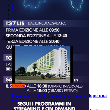
1
2
3
4
5
6
Aggiornamenti e notizie
Cronaca
Fasanese ferito da un colpo di pistola dopo una
lite