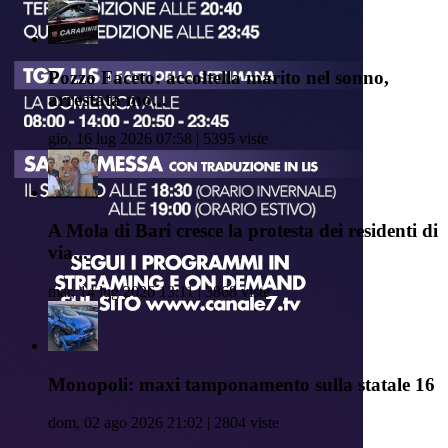
Pozzo Faceto: accoltella marito nel sonno,
arrestata mo...
gio, 16 lug 2026 07:58 | 5395 viste
A Mola di Bari cresce la protesta dei residenti di
via...
mar, 14 lug 2026 13:11 | 3868 viste
Monopoli: maxi tamponamento sulla statale 16
dom, 02 ago 2026 21:02 | 2804 viste