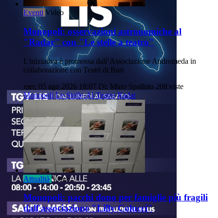
Eventi
Video
Monopoli: osservazioni astronomiche al
"Radar" con "Le stelle a teatro"
L'iniziativa è promossa dall’Associazione Andromeda in
collaborazione con Teatri di Bari
mer, 05 ago 2026 18:07
Di: Mino Spalluto
208 viste
Monopoli
Le-Stelle-Al-Teatro
Radar
Attualità
Video
Monopoli: pacchi dono per famiglie più fragili
dall'associazione "Lilly Colucci"