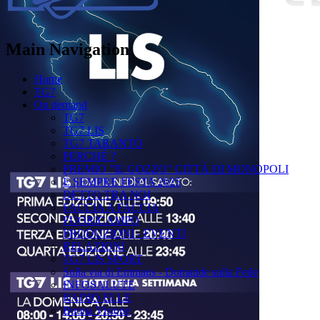
Main Navigation
Home
TG7
On demand
TG7
TG7 LIS
TG7 TARANTO
PERCHÉ ?
PREMIO "IL GOZZO" CITTÀ DI MONOPOLI
È SEMPRE FESTA 2025
DETTO TRA NOI
FACCIA A FACCIA
FUORICAMPO
PRODUZIONI - EVENTI
RELAZIONI
TG7 LIS SPORT
Sulla via di Emmaus - Domande sulla Fede
INFOSALUTE
RADIO ELLE
Buona Visione