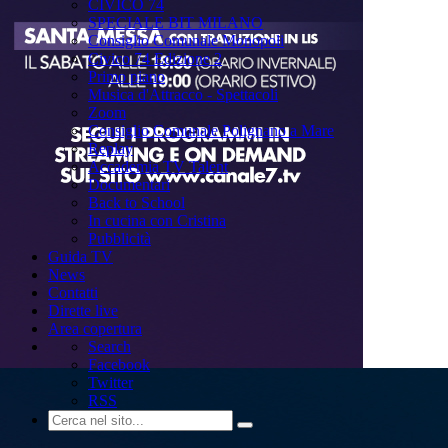
CIVICO 74
SPECIALE BIT MILANO
Consiglio Comunale Monopoli
Civico 74 Edizione 2
Primo piano
Musica d'Attracco - Spettacoli
Zoom
Consiglio Comunale Polignano a Mare
Replay
Accademia TV Talent
Documentari
Back to School
In cucina con Cristina
Pubblicità
Guida TV
News
Contatti
Dirette live
Area copertura
Search
Facebook
Twitter
RSS