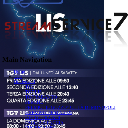
Main Navigation
Home
TG7
On demand
TG7
TG7 LIS
TG7 TARANTO
PERCHÉ ?
PREMIO "IL GOZZO" CITTÀ DI MONOPOLI
È SEMPRE FESTA 2025
DETTO TRA NOI
FACCIA A FACCIA
FUORICAMPO