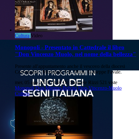
Cultura
Video
Monopoli - Presentato in Cattedrale il libro
"Don Vincenzo Muolo, nel nome della bellezza"
Presente all'appuntamento anche il vescovo della diocesi
Conversano - Monopoli, S.E. Mons. Giuseppe Favale.
mer, 05 ago 2026 18:46
Di: Samuele Rizzi
521 viste
Monopoli
Don-Mimmo-Belvito
Don-Vincenzo-Muolo
Cultura