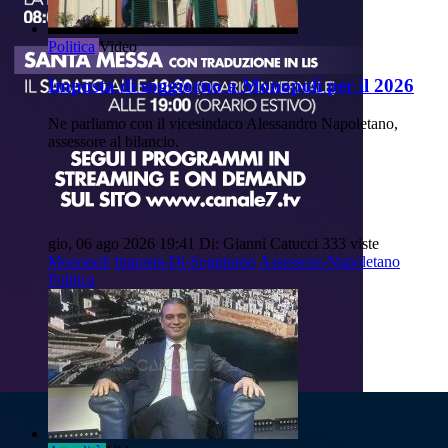
Politica
Video
Imposta di soggiorno a Monopoli per il 2026
Ne parliamo con il vicesindaco Alessandro Napoletano,
assessore al bilancio.
gio, 06 ago 2026 19:41
Di: Gianni Catucci
333 viste
Monopoli
Imposta-Di-Soggiorno
Assessore-Napoletano
Politica