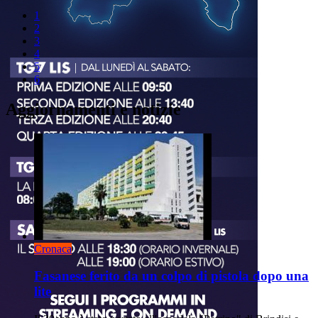
1
2
3
4
5
6
Aggiornamenti e notizie
Cronaca
Fasanese ferito da un colpo di pistola dopo una
lite