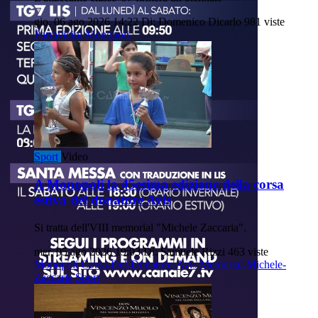
gio, 06 ago 2026 14:22
Di: Domenico Dicarlo
981 viste
Parravicini
Monopoli
Sport
Video
A Monopoli la 45esima edizione della corsa
estiva del donatore Avis
Si tratta dell'VIII memorial "Michele Zaccaria".
mer, 05 ago 2026 19:03
Di: Samuele Rizzi
463 viste
Monopoli
Corsa-Del-Donatore-Avis
Memorial-Michele-
Zaccaria
Sport