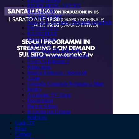
PRODUZIONI - EVENTI
RELAZIONI
TG7 LIS SPORT
Sulla via di Emmaus - Domande sulla Fede
INFOSALUTE
RADIO ELLE
Buona Visione
CIVICO 74
SPECIALE BIT MILANO
Consiglio Comunale Monopoli
Civico 74 Edizione 2
Primo piano
Musica d'Attracco - Spettacoli
Zoom
Consiglio Comunale Polignano a Mare
Replay
Accademia TV Talent
Documentari
Back to School
In cucina con Cristina
Pubblicità
Guida TV
News
Contatti