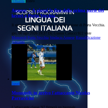
Attualità
Video
Annese: " A giorni la fine della prima parte dei
lavori a Porta Vecchia"
Il sindaco di Monopoli sulla riqualificazione di Porta Vecchia.
gio, 06 ago 2026 19:37
Di: Gianni Catucci
922 viste
Monopoli
Porta-Vecchia
Sindaco-Annese
Riqualificazione
Attualità
Sport
Monopoli: in arrivo l'attaccante Nicolas
Parravicini
L'attaccante classe '97 firmerà un biennale