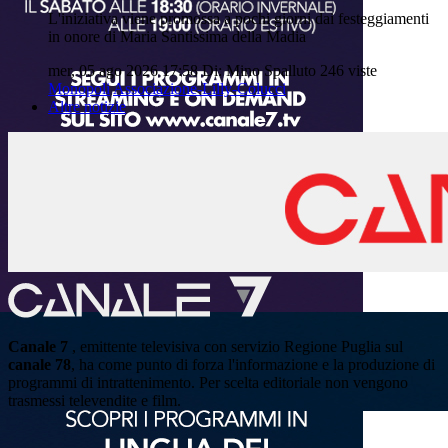
L'iniziativa viene promossa a pochi giorni dai festeggiamenti
in onore di Maria Santissima della Madia
mer, 05 ago 2026 17:58
Di: Mino Spalluto
246 viste
Monopoli
Associazione-Lilly-Colucci
Altre notizie
Canale 7
, emittente televisiva con servizio Regione Puglia sul
canale 78
, ha come punto di forza l'informazione e la produzione di
programmi di intrattenimento. Per scelta editoriale non vengono
trasmessi televendite e film.