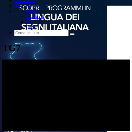
Dirette live
Area copertura
Search
Facebook
Twitter
RSS
TG7