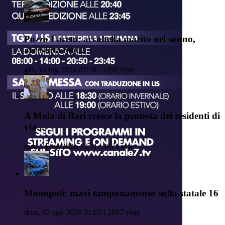
Pozzo Faceto: accoltella marito nel sonno,
arrestata mo...
gio, 16 lug 2026 07:58 | 5398 viste
A Mola di Bari cresce la protesta dei residenti di
via...
mar, 14 lug 2026 13:11 | 3871 viste
Monopoli: maxi tamponamento sulla statale 16
dom, 02 ago 2026 21:02 | 2807 viste