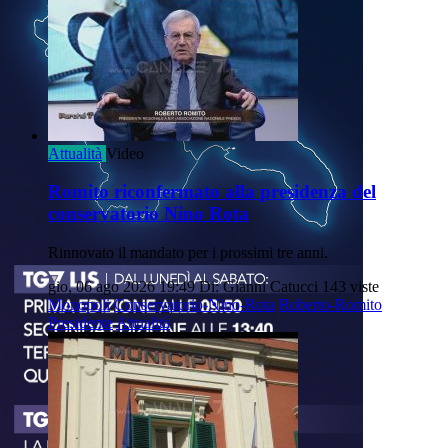
Attualità
Video
Romito riconfermato alla presidenza del
conservatorio Nino Rota
Rinnovato il mandato per i prossimi tre anni.
gio, 06 ago 2026 19:49
Di: Gianni Catucci
143 viste
Monopoli
Conservatorio-Nino-Rota
Roberto-Romito
Presidente
Attualità