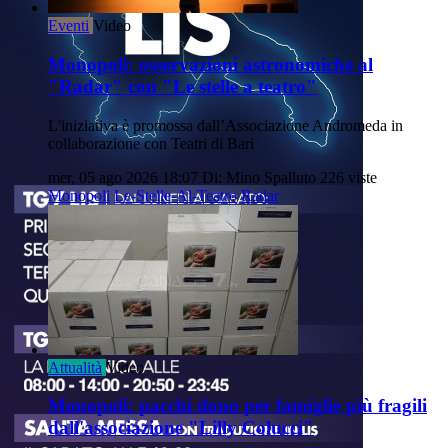
Eventi
Video
Monopoli: osservazioni astronomiche al
"Radar" con "Le stelle a teatro"
L'iniziativa è promossa dall’Associazione Andromeda in
collaborazione con Teatri di Bari
mer, 05 ago 2026 18:07
Di: Mino Spalluto
226 viste
Monopoli
Le-Stelle-Al-Teatro
Radar
Attualità
Video
Monopoli: pacchi dono per famiglie più fragili
dall'associazione "Lilly Colucci"