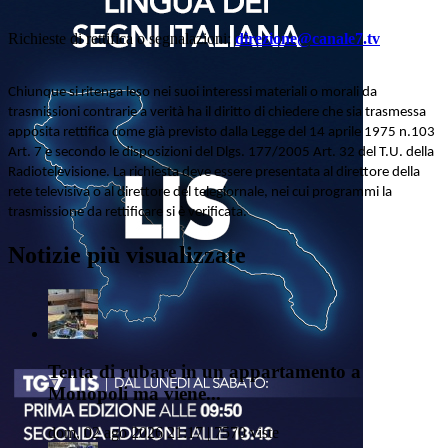
Richieste di rettifica o segnalazioni:
direzione@canale7.tv
Chiunque si ritenga leso nei suoi interessi materiali o morali da
trasmissioni contrarie a verità ha il diritto di chiedere che sia trasmessa
apposita rettifica come già previsto dalla Legge del 14 aprile 1975 n.103
Art. 7 e secondo le disposizioni del Dlgs. 177/2005 Art. 32 del T.U. della
Radiotelevisione. La richiesta deve essere presentata al direttore della
rete televisiva o al direttore del telegiornale, nei cui programmi la
trasmissione da rettificare si è verificata.
Notizie più visualizzate
Tenta di rubare in un appartamento a
Monopoli ma viene...
dom, 02 ago 2026 21:17 | 7570 viste