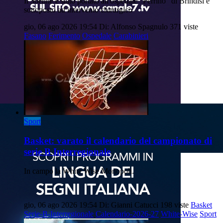
Il 30enne è stato portato all'ospedale "Perrino" di Brindisi e
sottoposto ad intervento chirurgico
gio, 06 ago 2026 19:54
Di: Alfonso Spagnulo
371 viste
Fasano
Ferimento
Ospedale
Carabinieri
Sport
Basket: varato il calendario del campionato di
serie B Interregionale
In campo la White Wise Monopoli.
gio, 06 ago 2026 19:54
Di: Gianni Catucci
198 viste
Basket
Serie-B-Interregionale
Calendario-2026-27
White-Wise
Sport