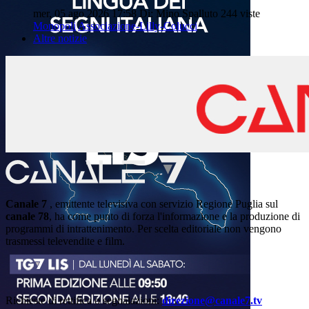
mer, 05 ago 2026 17:58
Di: Mino Spalluto
244 viste
Monopoli
Associazione-Lilly-Colucci
Altre notizie
Canale 7
, emittente televisiva con servizio Regione Puglia sul
canale 78
, ha come punto di forza l'informazione e la produzione di
programmi di intrattenimento. Per scelta editoriale non vengono
trasmessi televendite e film.
Richieste di rettifica o segnalazioni:
direzione@canale7.tv