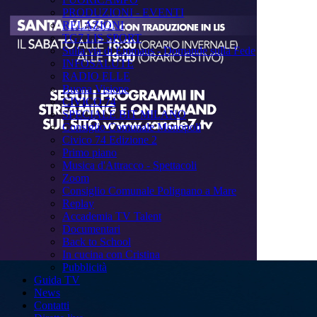
PRODUZIONI - EVENTI
RELAZIONI
TG7 LIS SPORT
Sulla via di Emmaus - Domande sulla Fede
INFOSALUTE
RADIO ELLE
Buona Visione
CIVICO 74
SPECIALE BIT MILANO
Consiglio Comunale Monopoli
Civico 74 Edizione 2
Primo piano
Musica d'Attracco - Spettacoli
Zoom
Consiglio Comunale Polignano a Mare
Replay
Accademia TV Talent
Documentari
Back to School
In cucina con Cristina
Pubblicità
Guida TV
News
Contatti