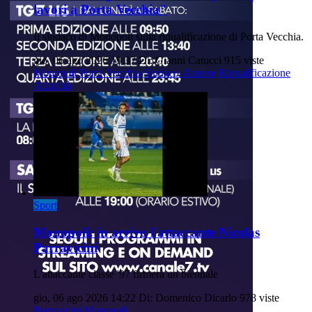
lavori a Porta Vecchia"
Il sindaco di Monopoli sulla riqualificazione di Porta Vecchia.
gio, 06 ago 2026 19:37
Di: Gianni Catucci
915 viste
Monopoli
Porta-Vecchia
Sindaco-Annese
Riqualificazione
Attualità
Sport
Monopoli: in arrivo l'attaccante Nicolas
Parravicini
L'attaccante classe '97 firmerà un biennale
gio, 06 ago 2026 14:22
Di: Domenico Dicarlo
978 viste
Parravicini
Monopoli