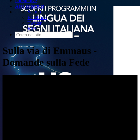
Dirette live
Area copertura
Search
Facebook
Twitter
RSS
Sulla via di Emmaus -
Domande sulla Fede