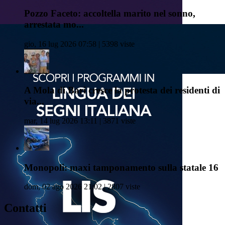
Pozzo Faceto: accoltella marito nel sonno,
arrestata mo...
gio, 16 lug 2026 07:58 | 5398 viste
A Mola di Bari cresce la protesta dei residenti di
via...
mar, 14 lug 2026 13:11 | 3871 viste
Monopoli: maxi tamponamento sulla statale 16
dom, 02 ago 2026 21:02 | 2807 viste
Contatti