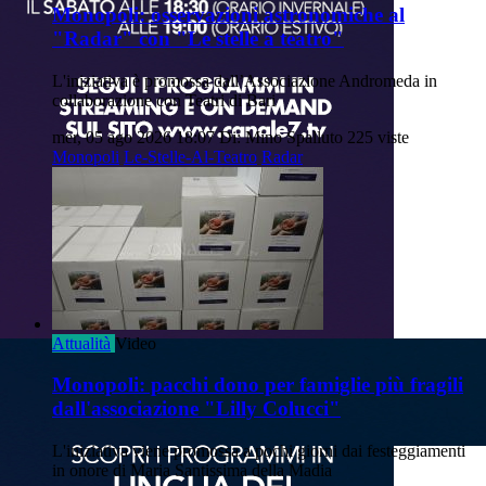
Monopoli: osservazioni astronomiche al
"Radar" con "Le stelle a teatro"
L'iniziativa è promossa dall’Associazione Andromeda in
collaborazione con Teatri di Bari
mer, 05 ago 2026 18:07
Di: Mino Spalluto
225 viste
Monopoli
Le-Stelle-Al-Teatro
Radar
Attualità
Video
Monopoli: pacchi dono per famiglie più fragili
dall'associazione "Lilly Colucci"
L'iniziativa viene promossa a pochi giorni dai festeggiamenti
in onore di Maria Santissima della Madia