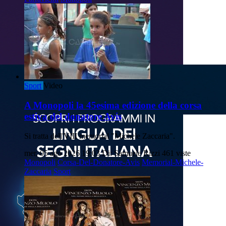
Sport
Video
A Monopoli la 45esima edizione della corsa
estiva del donatore Avis
Si tratta dell'VIII memorial "Michele Zaccaria".
mer, 05 ago 2026 19:03
Di: Samuele Rizzi
461 viste
Monopoli
Corsa-Del-Donatore-Avis
Memorial-Michele-
Zaccaria
Sport