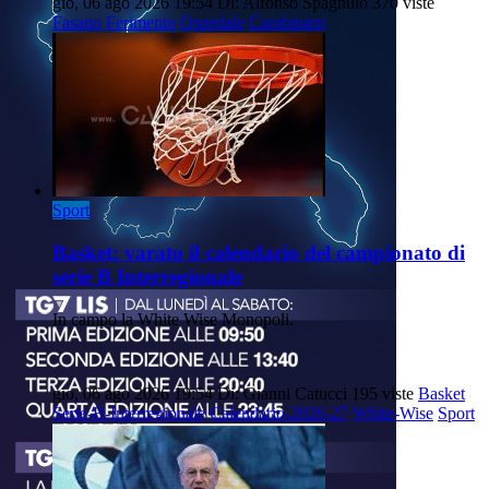
gio, 06 ago 2026 19:54
Di: Alfonso Spagnulo
370 viste
Fasano
Ferimento
Ospedale
Carabinieri
Sport
Basket: varato il calendario del campionato di
serie B Interregionale
In campo la White Wise Monopoli.
gio, 06 ago 2026 19:54
Di: Gianni Catucci
195 viste
Basket
Serie-B-Interregionale
Calendario-2026-27
White-Wise
Sport