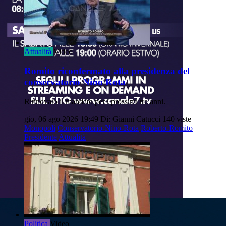
Attualità
Video
Romito riconfermato alla presidenza del
conservatorio Nino Rota
Rinnovato il mandato per i prossimi tre anni.
gio, 06 ago 2026 19:49
Di: Gianni Catucci
140 viste
Monopoli
Conservatorio-Nino-Rota
Roberto-Romito
Presidente
Attualità
Politica
Video