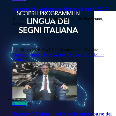
Imposta di soggiorno a Monopoli per il 2026
Ne parliamo con il vicesindaco Alessandro Napoletano,
assessore al bilancio.
gio, 06 ago 2026 19:41
Di: Gianni Catucci
324 viste
Monopoli
Imposta-Di-Soggiorno
Assessore-Napoletano
Politica
Attualità
Video
Annese: " A giorni la fine della prima parte dei