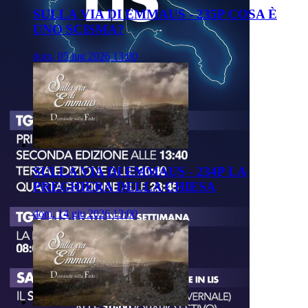
SULLA VIA DI EMMAUS - 235P COSA È
UNO SCISMA?
dom, 05 lug 2026 13:00
SULLA VIA DI EMMAUS - 234P LA
PREGHIERA DELLA CHIESA
dom, 14 giu 2026 13:00