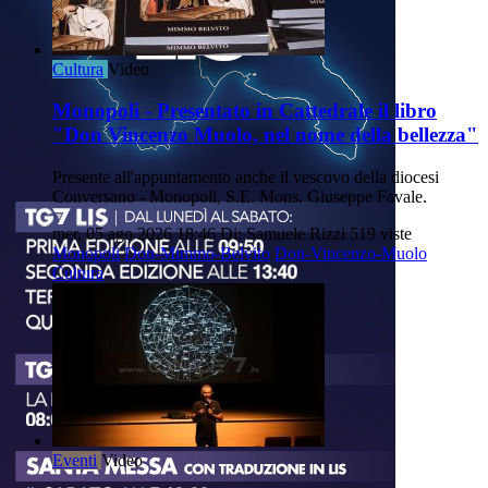
Cultura
Video
Monopoli - Presentato in Cattedrale il libro
"Don Vincenzo Muolo, nel nome della bellezza"
Presente all'appuntamento anche il vescovo della diocesi
Conversano - Monopoli, S.E. Mons. Giuseppe Favale.
mer, 05 ago 2026 18:46
Di: Samuele Rizzi
519 viste
Monopoli
Don-Mimmo-Belvito
Don-Vincenzo-Muolo
Cultura
Eventi
Video