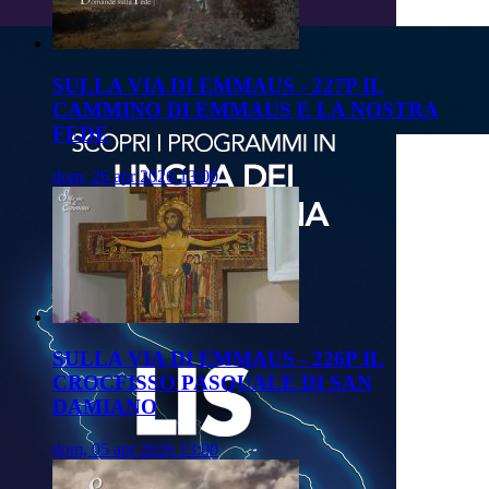
SULLA VIA DI EMMAUS - 227P IL
CAMMINO DI EMMAUS E LA NOSTRA
FEDE
dom, 26 apr 2026 13:00
SULLA VIA DI EMMAUS - 226P IL
CROCFISSO PASQUALE DI SAN
DAMIANO
dom, 05 apr 2026 13:00