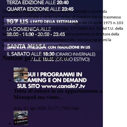
Chiunque si ritenga leso nei suoi interessi materiali o morali da
trasmissioni contrarie a verità ha il diritto di chiedere che sia trasmessa
apposita rettifica come già previsto dalla Legge del 14 aprile 1975 n.103
Art. 7 e secondo le disposizioni del Dlgs. 177/2005 Art. 32 del T.U. della
Radiotelevisione. La richiesta deve essere presentata al direttore della
rete televisiva o al direttore del telegiornale, nei cui programmi la
trasmissione da rettificare si è verificata.
Notizie più visualizzate
Tenta di rubare in un appartamento a
Monopoli ma viene...
dom, 02 ago 2026 21:17 | 7569 viste