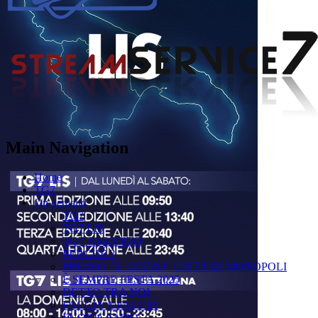
Main Navigation
Home
TG7
On demand
TG7
TG7 LIS
TG7 TARANTO
PERCHÉ ?
PREMIO "IL GOZZO" CITTÀ DI MONOPOLI
È SEMPRE FESTA 2025
DETTO TRA NOI
FACCIA A FACCIA
FUORICAMPO