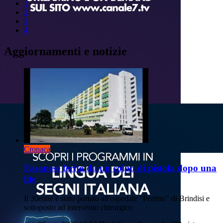
1
2
3
4
Aggiornamenti e notizie
Cronaca
Fasanese ferito da un colpo di pistola dopo una
lite
Il 30enne è stato portato all'ospedale "Perrino" di Brindisi e
sottoposto ad intervento chirurgico