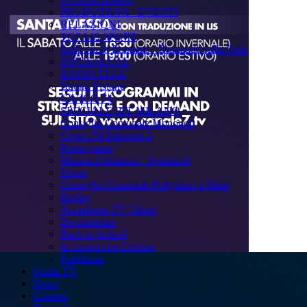
PRODUZIONI - EVENTI
RELAZIONI
TG7 LIS SPORT
Sulla via di Emmaus - Domande sulla Fede
INFOSALUTE
RADIO ELLE
Buona Visione
CIVICO 74
SPECIALE BIT MILANO
Consiglio Comunale Monopoli
Civico 74 Edizione 2
Primo piano
Musica d'Attracco - Spettacoli
Zoom
Consiglio Comunale Polignano a Mare
Replay
Accademia TV Talent
Documentari
Back to School
In cucina con Cristina
Pubblicità
Guida TV
News
Contatti