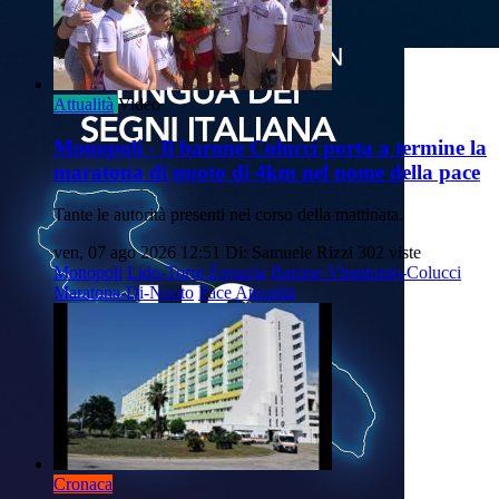
Attualità
Video
Monopoli - Il barone Colucci porta a termine la
maratona di nuoto di 4km nel nome della pace
Tante le autorità presenti nel corso della mattinata.
ven, 07 ago 2026 12:51
Di: Samuele Rizzi
302 viste
Monopoli
Lido-Torre-Egnazia
Barone-Vitantonio-Colucci
Maratona-Di-Nuoto
Pace
Attualità
Cronaca