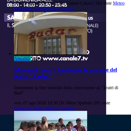
ven, 07 ago 2026 19:38
Di: Gianni Catucci
184 viste
Meteo
Previsioni
Caldo
Puglia
Cronaca
Attualità
Video
Monopoli: nuovo bando per la gestione del
teatro "Radar"
Imminente la fine naturale della concessione ai "Teatri di
Bari"
ven, 07 ago 2026 18:30
Di: Mino Spalluto
201 viste
Monopoli
Teatro-Radar
Gestione