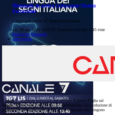
Monopoli: in arrivo l'attaccante Nicolas
Parravicini
L'attaccante classe '97 firmerà un biennale
gio, 06 ago 2026 14:22
Di: Domenico Dicarlo
1245 viste
Parravicini
Monopoli
Altre notizie
Canale 7
, emittente televisiva con servizio Regione Puglia sul
canale 78
, ha come punto di forza l'informazione e la produzione di
programmi di intrattenimento. Per scelta editoriale non vengono
trasmessi televendite e film.