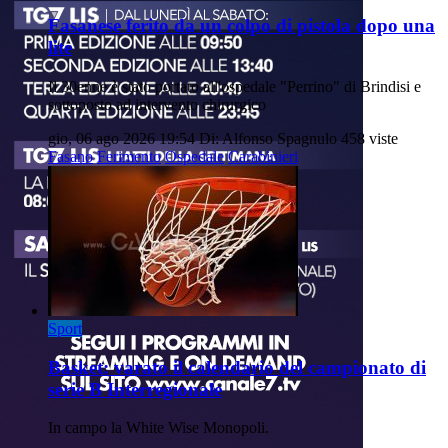
Fasanese ferito da un colpo di pistola dopo una
lite
Il 30enne è stato portato all'ospedale "Perrino" di Brindisi e
sottoposto ad intervento chirurgico
gio, 06 ago 2026 19:54
Di: Alfonso Spagnulo
458 viste
Fasano
Ferimento
Ospedale
Carabinieri
Sport
Basket: varato il calendario del campionato di
serie B Interregionale
In campo la White Wise Monopoli.