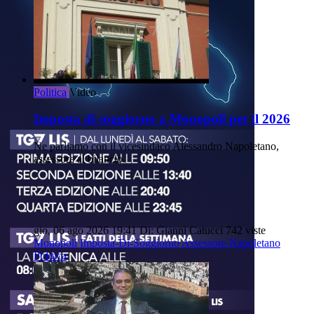
Politica
Video
Imposta di soggiorno a Monopoli per il 2026
Ne parliamo con il vicesindaco Alessandro Napoletano,
assessore al bilancio.
gio, 06 ago 2026 19:41
Di: Gianni Catucci
742 viste
Monopoli
Imposta-Di-Soggiorno
Assessore-Napoletano
Politica