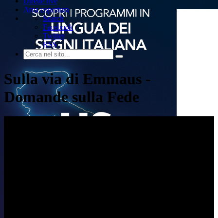
Dirette live
Area copertura
Search
Facebook
Twitter
RSS
Sulla via di Emmaus -
Domande sulla Fede