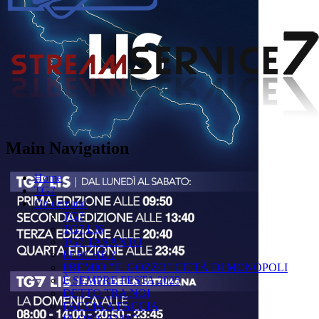
Main Navigation
Home
TG7
On demand
TG7
TG7 LIS
TG7 TARANTO
PERCHÉ ?
PREMIO "IL GOZZO" CITTÀ DI MONOPOLI
È SEMPRE FESTA 2025
DETTO TRA NOI
FACCIA A FACCIA
FUORICAMPO