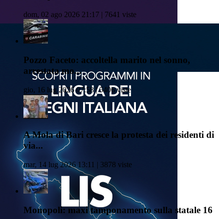
dom, 02 ago 2026 21:17 | 7641 viste
Pozzo Faceto: accoltella marito nel sonno,
arrestata mo...
gio, 16 lug 2026 07:58 | 5406 viste
A Mola di Bari cresce la protesta dei residenti di
via...
mar, 14 lug 2026 13:11 | 3878 viste
Monopoli: maxi tamponamento sulla statale 16