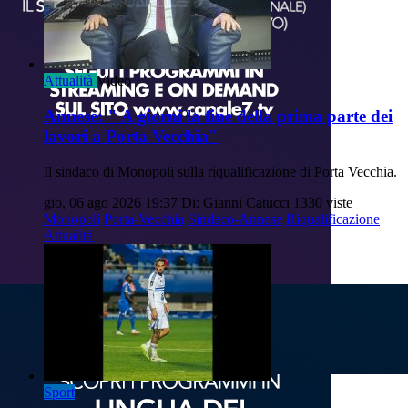
Attualità
Video
Annese: " A giorni la fine della prima parte dei
lavori a Porta Vecchia"
Il sindaco di Monopoli sulla riqualificazione di Porta Vecchia.
gio, 06 ago 2026 19:37
Di: Gianni Catucci
1330 viste
Monopoli
Porta-Vecchia
Sindaco-Annese
Riqualificazione
Attualità
Sport