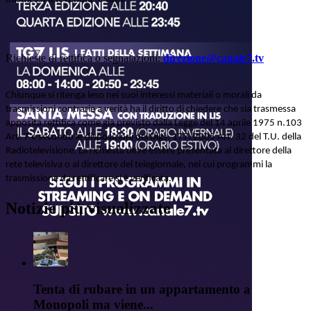
Richieste di rettifica o segnalazioni:
direzione@canale7.tv
Chiunque si ritenga leso nei suoi interessi materiali o morali da
trasmissioni contrarie a verità ha il diritto di chiedere che sia trasmessa
apposita rettifica come già previsto dalla Legge del 14 aprile 1975 n.103
Art. 7 e secondo le disposizioni del Dlgs. 177/2005 Art. 32 del T.U. della
Radiotelevisione. La richiesta deve essere presentata al direttore della
rete televisiva o al direttore del telegiornale, nei cui programmi la
trasmissione da rettificare si è verificata.
Notizie più visualizzate
Tenta di rubare in un appartamento a
Monopoli ma viene...