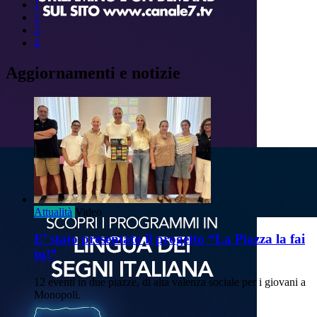
1
2
3
4
Aggiornamenti e notizie
Attualità
Video
E’ stato presentato il progetto “La Piazza la fai
tu!”
12 eventi in due piazze, di alta valenza sociale per i giovani a
Monopoli.