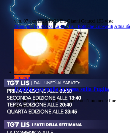
ven, 07 ago 2026 19:33
Di: Gianni Catucci
193 viste
Monopoli
La-Piazza-La-Fai-Tu!”
Politiche-Giovanili
Attualità
Cronaca
Il caldo non molla la presa sulla Puglia
Il quadro meteo si conferma anche nell’imminente fine
settimana.