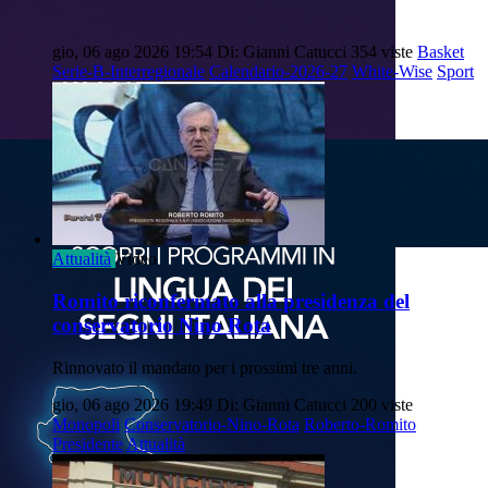
gio, 06 ago 2026 19:54
Di: Gianni Catucci
354 viste
Basket
Serie-B-Interregionale
Calendario-2026-27
White-Wise
Sport
Attualità
Video
Romito riconfermato alla presidenza del
conservatorio Nino Rota
Rinnovato il mandato per i prossimi tre anni.
gio, 06 ago 2026 19:49
Di: Gianni Catucci
200 viste
Monopoli
Conservatorio-Nino-Rota
Roberto-Romito
Presidente
Attualità