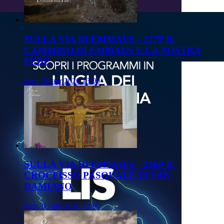
SULLA VIA DI EMMAUS - 227P IL
CAMMINO DI EMMAUS E LA NOSTRA
FEDE
dom, 26 apr 2026 13:00
SULLA VIA DI EMMAUS - 226P IL
CROCFISSO PASQUALE DI SAN
DAMIANO
dom, 05 apr 2026 13:00