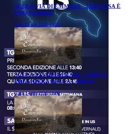
SULLA VIA DI EMMAUS - 235P COSA È
UNO SCISMA?
dom, 05 lug 2026 13:00
SULLA VIA DI EMMAUS - 234P LA
PREGHIERA DELLA CHIESA
dom, 14 giu 2026 13:00