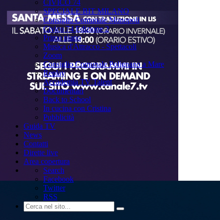
CIVICO 74
SPECIALE BIT MILANO
Consiglio Comunale Monopoli
Civico 74 Edizione 2
Primo piano
Musica d'Attracco - Spettacoli
Zoom
Consiglio Comunale Polignano a Mare
Replay
Accademia TV Talent
Documentari
Back to School
In cucina con Cristina
Pubblicità
Guida TV
News
Contatti
Dirette live
Area copertura
Search
Facebook
Twitter
RSS