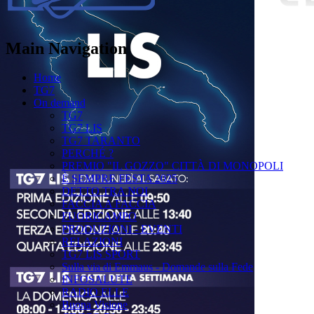
Main Navigation
Home
TG7
On demand
TG7
TG7 LIS
TG7 TARANTO
PERCHÉ ?
PREMIO "IL GOZZO" CITTÀ DI MONOPOLI
È SEMPRE FESTA 2025
DETTO TRA NOI
FACCIA A FACCIA
FUORICAMPO
PRODUZIONI - EVENTI
RELAZIONI
TG7 LIS SPORT
Sulla via di Emmaus - Domande sulla Fede
INFOSALUTE
RADIO ELLE
Buona Visione