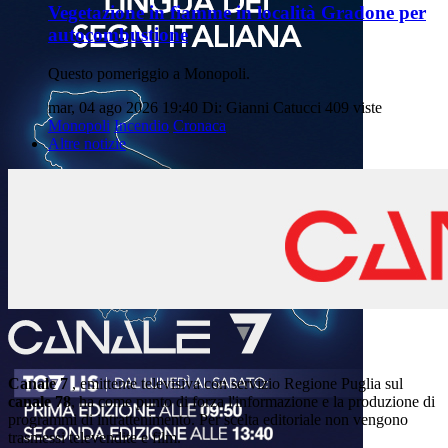
Vegetazione in fiamme in località Gradone per
autocombustione
Questo pomeriggio a Monopoli.
mar, 04 ago 2026 19:40
Di: Gianni Catucci
409 viste
Monopoli
Incendio
Cronaca
Altre notizie
Canale 7
, emittente televisiva con servizio Regione Puglia sul
canale 78
, ha come punto di forza l'informazione e la produzione di
programmi di intrattenimento. Per scelta editoriale non vengono
trasmessi televendite e film.