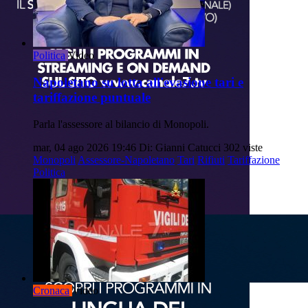
Politica
Video
Napoletano su lotta all'evasione tari e
tariffazione puntuale
Parla l'assessore al bilancio di Monopoli.
mar, 04 ago 2026 19:46
Di: Gianni Catucci
302 viste
Monopoli
Assessore-Napoletano
Tari
Rifiuti
Tariffazione
Politica
Cronaca
Video