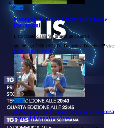
Sport
Monopoli: in arrivo l'attaccante Nicolas
Parravicini
L'attaccante classe '97 firmerà un biennale
gio, 06 ago 2026 14:22
Di: Domenico Dicarlo
497 viste
Parravicini
Monopoli
Sport
Video
A Monopoli la 45esima edizione della corsa
estiva del donatore Avis