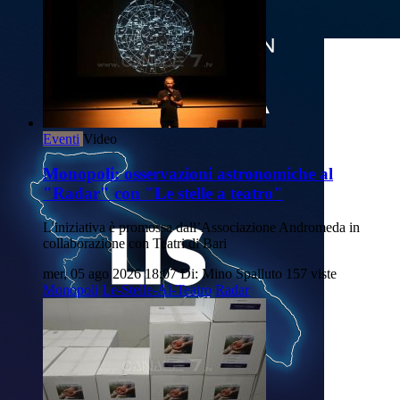
Eventi
Video
Monopoli: osservazioni astronomiche al
"Radar" con "Le stelle a teatro"
L'iniziativa è promossa dall’Associazione Andromeda in
collaborazione con Teatri di Bari
mer, 05 ago 2026 18:07
Di: Mino Spalluto
157 viste
Monopoli
Le-Stelle-Al-Teatro
Radar