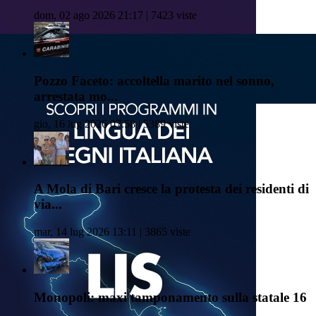
dom, 02 ago 2026 21:17 | 7423 viste
Pozzo Faceto: accoltella marito nel sonno,
arrestata mo...
gio, 16 lug 2026 07:58 | 5389 viste
A Mola di Bari cresce la protesta dei residenti di
via...
mar, 14 lug 2026 13:11 | 3865 viste
Monopoli: maxi tamponamento sulla statale 16