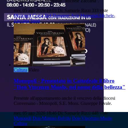
Si tratta dell'VIII memorial "Michele Zaccaria".
mer, 05 ago 2026 19:03
Di: Samuele Rizzi
333 viste
Monopoli
Corsa-Del-Donatore-Avis
Memorial-Michele-
Zaccaria
Sport
Cultura
Video
Monopoli - Presentato in Cattedrale il libro
"Don Vincenzo Muolo, nel nome della bellezza"
Presente all'appuntamento anche il vescovo della diocesi
Conversano - Monopoli, S.E. Mons. Giuseppe Favale.
mer, 05 ago 2026 18:46
Di: Samuele Rizzi
448 viste
Monopoli
Don-Mimmo-Belvito
Don-Vincenzo-Muolo
Cultura