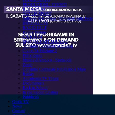
PRODUZIONI - EVENTI
RELAZIONI
TG7 LIS SPORT
Sulla via di Emmaus - Domande sulla Fede
INFOSALUTE
RADIO ELLE
Buona Visione
CIVICO 74
SPECIALE BIT MILANO
Consiglio Comunale Monopoli
Civico 74 Edizione 2
Primo piano
Musica d'Attracco - Spettacoli
Zoom
Consiglio Comunale Polignano a Mare
Replay
Accademia TV Talent
Documentari
Back to School
In cucina con Cristina
Pubblicità
Guida TV
News
Contatti