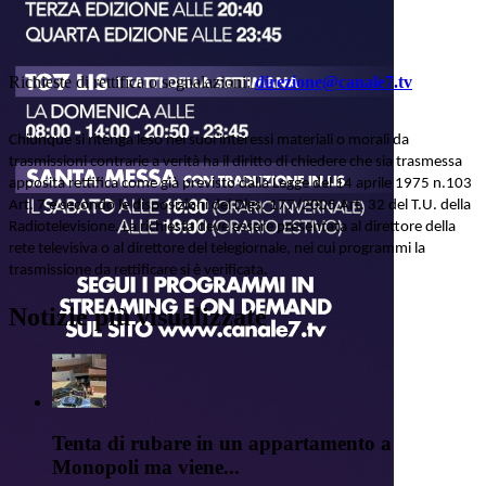
Richieste di rettifica o segnalazioni:
direzione@canale7.tv
Chiunque si ritenga leso nei suoi interessi materiali o morali da
trasmissioni contrarie a verità ha il diritto di chiedere che sia trasmessa
apposita rettifica come già previsto dalla Legge del 14 aprile 1975 n.103
Art. 7 e secondo le disposizioni del Dlgs. 177/2005 Art. 32 del T.U. della
Radiotelevisione. La richiesta deve essere presentata al direttore della
rete televisiva o al direttore del telegiornale, nei cui programmi la
trasmissione da rettificare si è verificata.
Notizie più visualizzate
Tenta di rubare in un appartamento a
Monopoli ma viene...