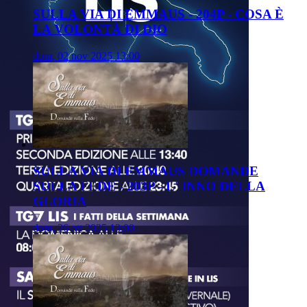
SULLA VIA DI EMMAUS - 204P - COSA È
LA VOLONTÀ DI DIO
dom, 02 nov 2025 13:00
SULLA VIA DI EMMAUS DOMANDE
SULLA FEDE - 203P - L' INNO DELLA
GLORIA
dom, 26 ott 2025 13:00