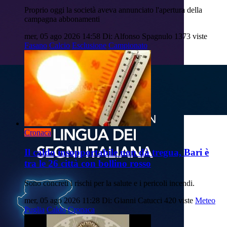
Proprio oggi la società aveva annunciato l'apertura della
campagna abbonamenti
mer, 05 ago 2026 14:58
Di: Alfonso Spagnulo
1373 viste
Fasano
Calcio
Esclusione
Campionato
Cronaca
Il caldo insopportabile non dà tregua, Bari è
tra le 26 città con bollino rosso
Sono concreti i rischi per la salute e i pericoli incendi.
mer, 05 ago 2026 11:28
Di: Gianni Catucci
420 viste
Meteo
Puglia
Caldo
Cronaca