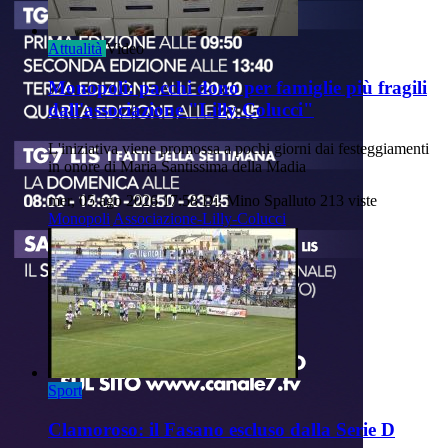
Attualità
Video
Monopoli: pacchi dono per famiglie più fragili
dall'associazione "Lilly Colucci"
L'iniziativa viene promossa a pochi giorni dai festeggiamenti
in onore di Maria Santissima della Madia
mer, 05 ago 2026 17:58
Di: Mino Spalluto
213 viste
Monopoli
Associazione-Lilly-Colucci
Sport
Clamoroso: il Fasano escluso dalla Serie D