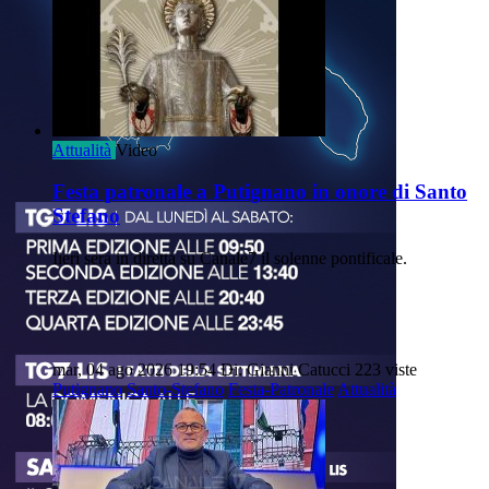
Attualità
Video
Festa patronale a Putignano in onore di Santo
Stefano
Iieri sera in diretta su Canale7 il solenne pontificale.
mar, 04 ago 2026 19:54
Di: Gianni Catucci
223 viste
Putignano
Santo-Stefano
Festa-Patronale
Attualità