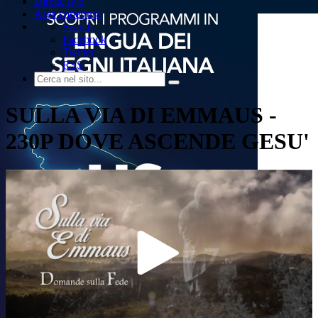
Dirette live
Area copertura
Search
Facebook
Twitter
RSS
SULLA VIA DI EMMAUS -
230P DOVE ASCENDE GESU'
Play