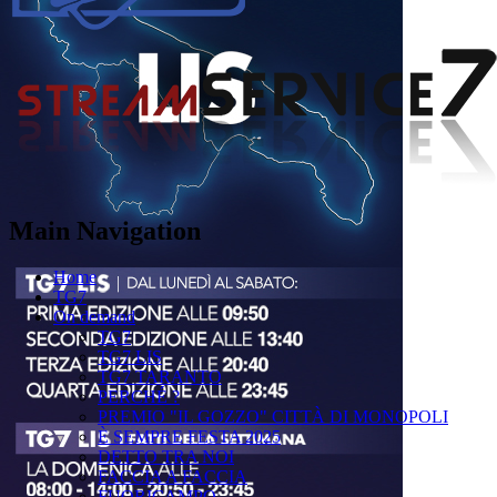
Main Navigation
Home
TG7
On demand
TG7
TG7 LIS
TG7 TARANTO
PERCHÉ ?
PREMIO "IL GOZZO" CITTÀ DI MONOPOLI
È SEMPRE FESTA 2025
DETTO TRA NOI
FACCIA A FACCIA
FUORICAMPO