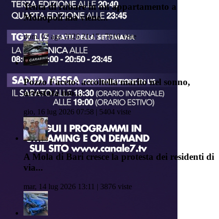
Tenta di rubare in un appartamento a
Monopoli ma viene...
dom, 02 ago 2026 21:17 | 7616 viste
Pozzo Faceto: accoltella marito nel sonno,
arrestata mo...
gio, 16 lug 2026 07:58 | 5404 viste
A Mola di Bari cresce la protesta dei residenti di
via...
mar, 14 lug 2026 13:11 | 3876 viste