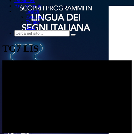
Dirette live
Area copertura
Search
Facebook
Twitter
RSS
TG7 LIS