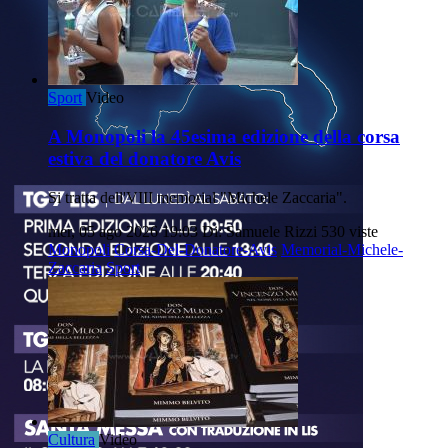
Sport
Video
A Monopoli la 45esima edizione della corsa
estiva del donatore Avis
Si tratta dell'VIII memorial "Michele Zaccaria".
mer, 05 ago 2026 19:03
Di: Samuele Rizzi
530 viste
Monopoli
Corsa-Del-Donatore-Avis
Memorial-Michele-
Zaccaria
Sport
Cultura
Video