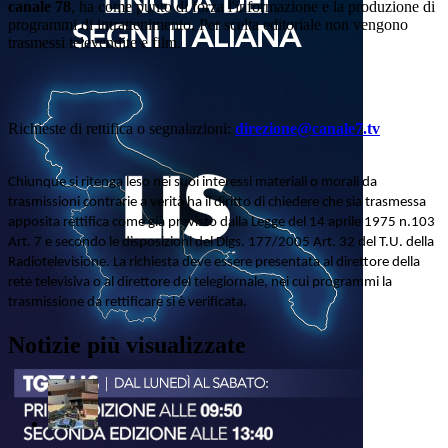
canale 78
, ha come punto di forza l'informazione e la produzione di
programmi di intrattenimento. Per scelta editoriale non vengono
trasmessi televendite e film.
Richieste di rettifica o segnalazioni:
direzione@canale7.tv
Chiunque si ritenga leso nei suoi interessi materiali o morali da
trasmissioni contrarie a verità ha il diritto di chiedere che sia trasmessa
apposita rettifica come già previsto dalla Legge del 14 aprile 1975 n.103
Art. 7 e secondo le disposizioni del Dlgs. 177/2005 Art. 32 del T.U. della
Radiotelevisione. La richiesta deve essere presentata al direttore della
rete televisiva o al direttore del telegiornale, nei cui programmi la
trasmissione da rettificare si è verificata.
Notizie più visualizzate