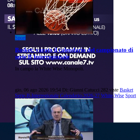
Sport
Basket: varato il calendario del campionato di
serie B Interregionale
In campo la White Wise Monopoli.
gio, 06 ago 2026 19:54
Di: Gianni Catucci
282 viste
Basket
Serie-B-Interregionale
Calendario-2026-27
White-Wise
Sport