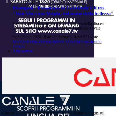
Monopoli - Presentato in Cattedrale il libro
"Don Vincenzo Muolo, nel nome della bellezza"
Presente all'appuntamento anche il vescovo della diocesi
Conversano - Monopoli, S.E. Mons. Giuseppe Favale.
mer, 05 ago 2026 18:46
Di: Samuele Rizzi
571 viste
Monopoli
Don-Mimmo-Belvito
Don-Vincenzo-Muolo
Cultura
Altre notizie
Canale 7
, emittente televisiva con servizio Regione Puglia sul