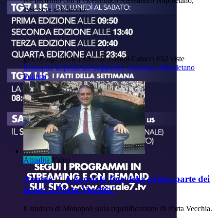
Ne parliamo con il vicesindaco Alessandro Napoletano,
assessore al bilancio.
gio, 06 ago 2026 19:41
Di: Gianni Catucci
652 viste
Monopoli
Imposta-Di-Soggiorno
Assessore-Napoletano
Politica
Attualità
Video
Annese: " A giorni la fine della prima parte dei
lavori a Porta Vecchia"
Il sindaco di Monopoli sulla riqualificazione di Porta Vecchia.