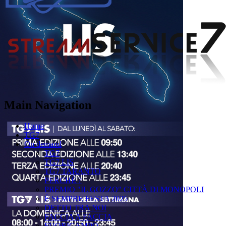
Main Navigation
Home
TG7
On demand
TG7
TG7 LIS
TG7 TARANTO
PERCHÉ ?
PREMIO "IL GOZZO" CITTÀ DI MONOPOLI
È SEMPRE FESTA 2025
DETTO TRA NOI
FACCIA A FACCIA
FUORICAMPO