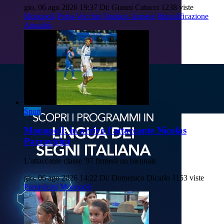
gio, 06 ago 2026 19:37
Di: Gianni Catucci
1238 viste
Monopoli
Porta-Vecchia
Sindaco-Annese
Riqualificazione
Attualità
Sport
Monopoli: in arrivo l'attaccante Nicolas
Parravicini
L'attaccante classe '97 firmerà un biennale
gio, 06 ago 2026 14:22
Di: Domenico Dicarlo
1153 viste
Parravicini
Monopoli