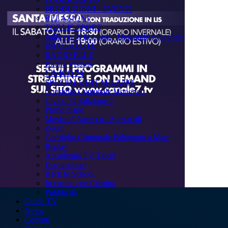
PRODUZIONI - EVENTI
RELAZIONI
TG7 LIS SPORT
Sulla via di Emmaus - Domande sulla Fede
INFOSALUTE
RADIO ELLE
Buona Visione
CIVICO 74
SPECIALE BIT MILANO
Consiglio Comunale Monopoli
Civico 74 Edizione 2
Primo piano
Musica d'Attracco - Spettacoli
Zoom
Consiglio Comunale Polignano a Mare
Replay
Accademia TV Talent
Documentari
Back to School
In cucina con Cristina
Pubblicità
Guida TV
News
Contatti