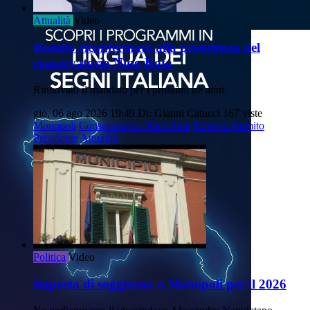
Attualità
Video
Romito riconfermato alla presidenza del
conservatorio Nino Rota
Rinnovato il mandato per i prossimi tre anni.
gio, 06 ago 2026 19:49
Di: Gianni Catucci
167 viste
Monopoli
Conservatorio-Nino-Rota
Roberto-Romito
Presidente
Attualità
Politica
Video
Imposta di soggiorno a Monopoli per il 2026