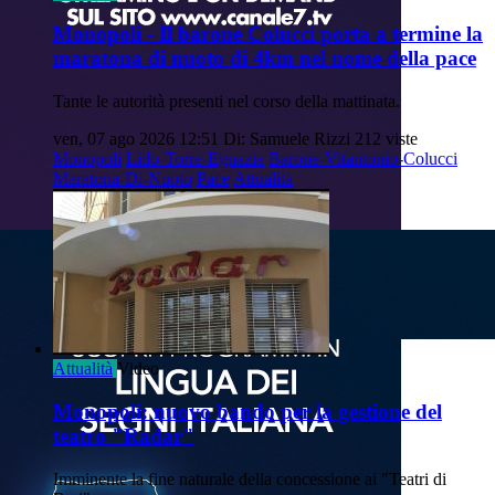
Monopoli - Il barone Colucci porta a termine la
maratona di nuoto di 4km nel nome della pace
Tante le autorità presenti nel corso della mattinata.
ven, 07 ago 2026 12:51
Di: Samuele Rizzi
212 viste
Monopoli
Lido-Torre-Egnazia
Barone-Vitantonio-Colucci
Maratona-Di-Nuoto
Pace
Attualità
Attualità
Video
Monopoli: nuovo bando per la gestione del
teatro "Radar"
Imminente la fine naturale della concessione ai "Teatri di