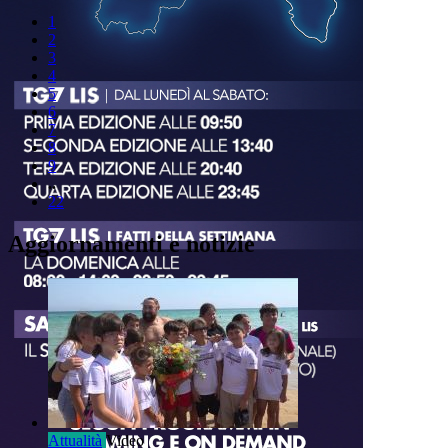
1
2
3
4
5
6
7
8
9
..
22
Aggiornamenti e notizie
Attualità
Video