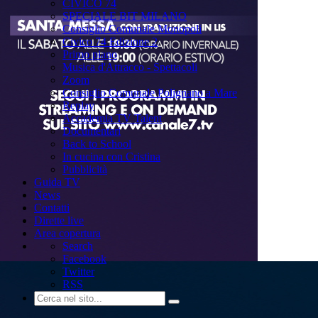
CIVICO 74
SPECIALE BIT MILANO
Consiglio Comunale Monopoli
Civico 74 Edizione 2
Primo piano
Musica d'Attracco - Spettacoli
Zoom
Consiglio Comunale Polignano a Mare
Replay
Accademia TV Talent
Documentari
Back to School
In cucina con Cristina
Pubblicità
Guida TV
News
Contatti
Dirette live
Area copertura
Search
Facebook
Twitter
RSS