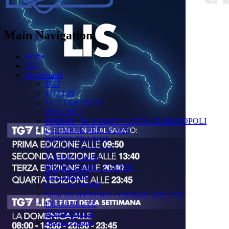
Main Navigation
Home
TG7
On demand
TG7
TG7 LIS
TG7 TARANTO
PERCHÉ ?
PREMIO "IL GOZZO" CITTÀ DI MONOPOLI
È SEMPRE FESTA 2025
DETTO TRA NOI
FACCIA A FACCIA
FUORICAMPO
PRODUZIONI - EVENTI
RELAZIONI
TG7 LIS SPORT
Sulla via di Emmaus - Domande sulla Fede
INFOSALUTE
RADIO ELLE
Buona Visione