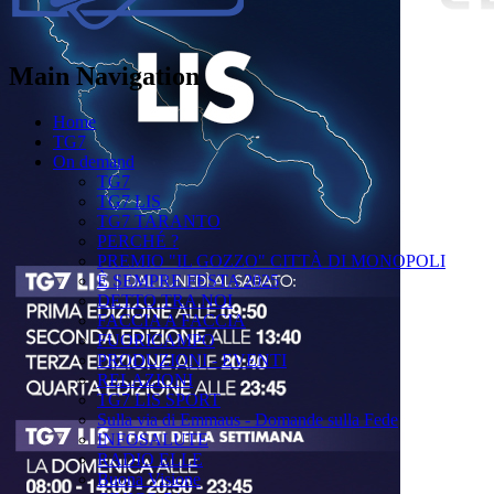
Main Navigation
Home
TG7
On demand
TG7
TG7 LIS
TG7 TARANTO
PERCHÉ ?
PREMIO "IL GOZZO" CITTÀ DI MONOPOLI
È SEMPRE FESTA 2025
DETTO TRA NOI
FACCIA A FACCIA
FUORICAMPO
PRODUZIONI - EVENTI
RELAZIONI
TG7 LIS SPORT
Sulla via di Emmaus - Domande sulla Fede
INFOSALUTE
RADIO ELLE
Buona Visione