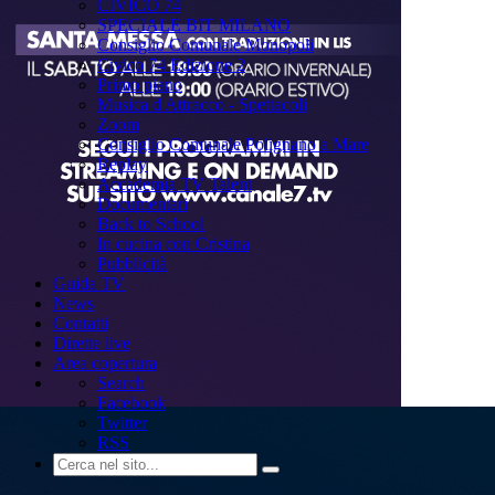
CIVICO 74
SPECIALE BIT MILANO
Consiglio Comunale Monopoli
Civico 74 Edizione 2
Primo piano
Musica d'Attracco - Spettacoli
Zoom
Consiglio Comunale Polignano a Mare
Replay
Accademia TV Talent
Documentari
Back to School
In cucina con Cristina
Pubblicità
Guida TV
News
Contatti
Dirette live
Area copertura
Search
Facebook
Twitter
RSS