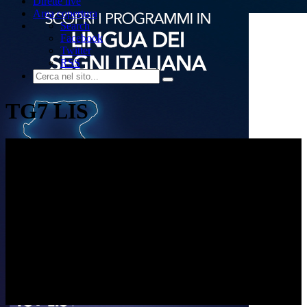
Dirette live
Area copertura
Search
Facebook
Twitter
RSS
TG7 LIS