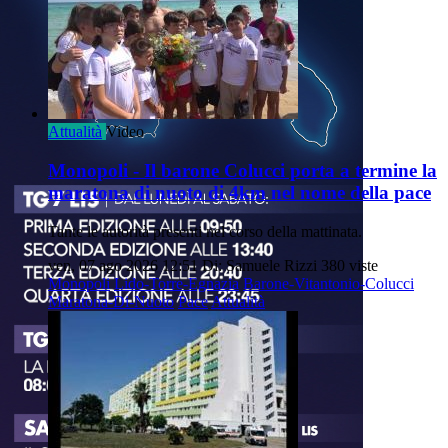
Attualità
Video
Monopoli - Il barone Colucci porta a termine la
maratona di nuoto di 4km nel nome della pace
Tante le autorità presenti nel corso della mattinata.
ven, 07 ago 2026 12:51
Di: Samuele Rizzi
380 viste
Monopoli
Lido-Torre-Egnazia
Barone-Vitantonio-Colucci
Maratona-Di-Nuoto
Pace
Attualità