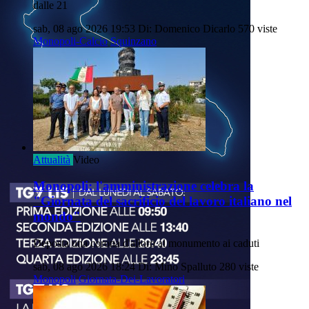
dalle 21
sab, 08 ago 2026 19:53
Di: Domenico Dicarlo
570 viste
Monopoli-Calcio
Squinzano
Attualità
Video
Monopoli: l'amministrazione celebra la
"Giornata del sacrificio del lavoro italiano nel
mondo"
Deposta una corona d'alloro al monumento ai caduti
sab, 08 ago 2026 18:24
Di: Mino Spalluto
280 viste
Monopoli
Giornata-Dei-Lavoratori