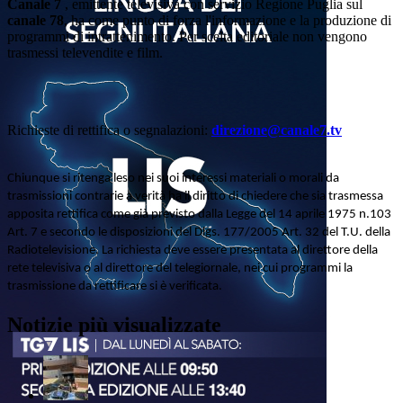
Canale 7
, emittente televisiva con servizio Regione Puglia sul
canale 78
, ha come punto di forza l'informazione e la produzione di
programmi di intrattenimento. Per scelta editoriale non vengono
trasmessi televendite e film.
Richieste di rettifica o segnalazioni:
direzione@canale7.tv
Chiunque si ritenga leso nei suoi interessi materiali o morali da
trasmissioni contrarie a verità ha il diritto di chiedere che sia trasmessa
apposita rettifica come già previsto dalla Legge del 14 aprile 1975 n.103
Art. 7 e secondo le disposizioni del Dlgs. 177/2005 Art. 32 del T.U. della
Radiotelevisione. La richiesta deve essere presentata al direttore della
rete televisiva o al direttore del telegiornale, nei cui programmi la
trasmissione da rettificare si è verificata.
Notizie più visualizzate