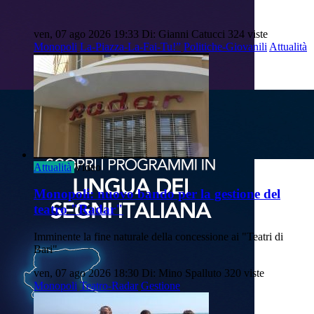
ven, 07 ago 2026 19:33
Di: Gianni Catucci
324 viste
Monopoli
La-Piazza-La-Fai-Tu!”
Politiche-Giovanili
Attualità
Attualità
Video
Monopoli: nuovo bando per la gestione del
teatro "Radar"
Imminente la fine naturale della concessione ai "Teatri di
Bari"
ven, 07 ago 2026 18:30
Di: Mino Spalluto
320 viste
Monopoli
Teatro-Radar
Gestione