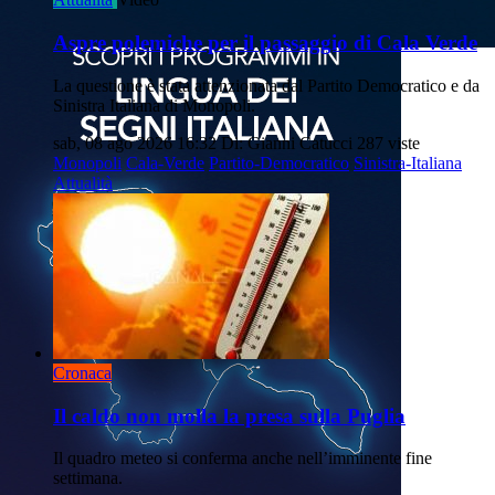
Aspre polemiche per il passaggio di Cala Verde
La questione è stata attenzionata dal Partito Democratico e da
Sinistra Italiana di Monopoli.
sab, 08 ago 2026 16:32
Di: Gianni Catucci
287 viste
Monopoli
Cala-Verde
Partito-Democratico
Sinistra-Italiana
Attualità
Cronaca
Il caldo non molla la presa sulla Puglia
Il quadro meteo si conferma anche nell’imminente fine
settimana.