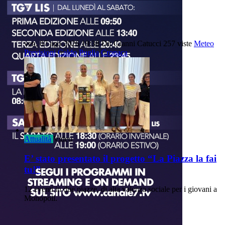
ven, 07 ago 2026 19:38
Di: Gianni Catucci
257 viste
Meteo
Previsioni
Caldo
Puglia
Cronaca
Attualità
Video
E’ stato presentato il progetto “La Piazza la fai
tu!”
12 eventi in due piazze, di alta valenza sociale per i giovani a
Monopoli.