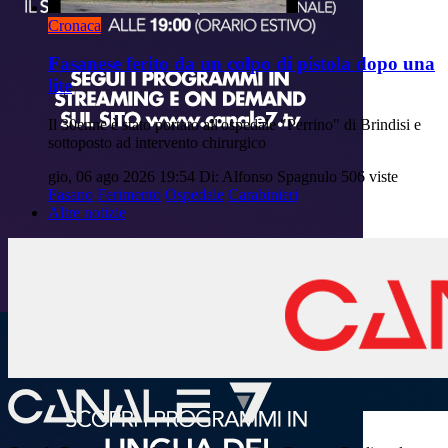
Cronaca
Fasanese ferito da un colpo di pistola dopo una
lite
Il 30enne è stato portato all'ospedale "Perrino" di Brindisi e
sottoposto ad intervento chirurgico
gio, 06 ago 2026 19:54
Di: Alfonso Spagnulo
506 viste
Fasano
Ferimento
Ospedale
Carabinieri
Altre notizie