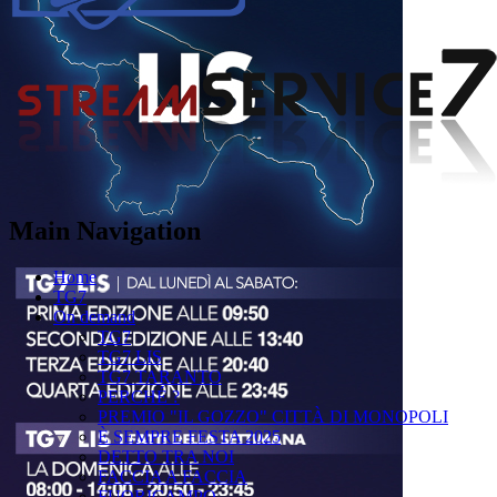
Main Navigation
Home
TG7
On demand
TG7
TG7 LIS
TG7 TARANTO
PERCHÉ ?
PREMIO "IL GOZZO" CITTÀ DI MONOPOLI
È SEMPRE FESTA 2025
DETTO TRA NOI
FACCIA A FACCIA
FUORICAMPO