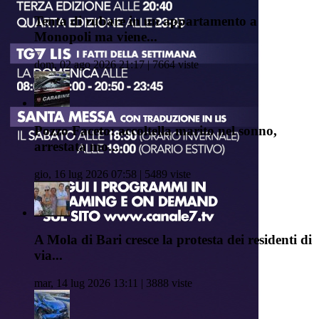
Tenta di rubare in un appartamento a
Monopoli ma viene...
dom, 02 ago 2026 21:17 | 7664 viste
Pozzo Faceto: accoltella marito nel sonno,
arrestata mo...
gio, 16 lug 2026 07:58 | 5489 viste
A Mola di Bari cresce la protesta dei residenti di
via...
mar, 14 lug 2026 13:11 | 3888 viste