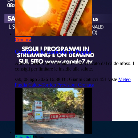
Cronaca
Continua la canicola in Puglia
Anche questo fine settimana è caratterizzato dal caldo afoso. I
consigli per limitare le insidie alla salute.
sab, 08 ago 2026 16:38
Di: Gianni Catucci
451 viste
Meteo
Puglia
Caldo-Torrido
Previsioni
Cronaca
Attualità
Video