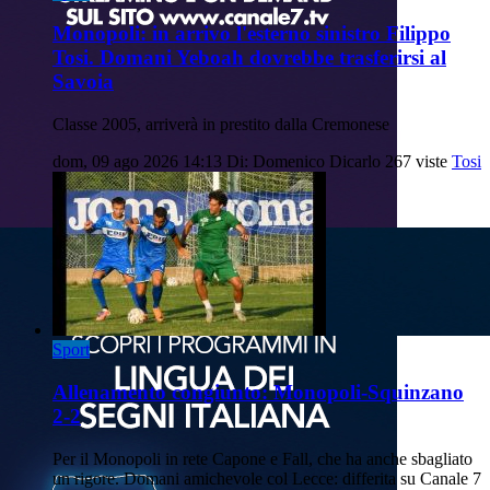
Monopoli: in arrivo l'esterno sinistro Filippo
Tosi. Domani Yeboah dovrebbe trasferirsi al
Savoia
Classe 2005, arriverà in prestito dalla Cremonese
dom, 09 ago 2026 14:13
Di: Domenico Dicarlo
267 viste
Tosi
Sport
Allenamento congiunto: Monopoli-Squinzano
2-2
Per il Monopoli in rete Capone e Fall, che ha anche sbagliato
un rigore. Domani amichevole col Lecce: differita su Canale 7