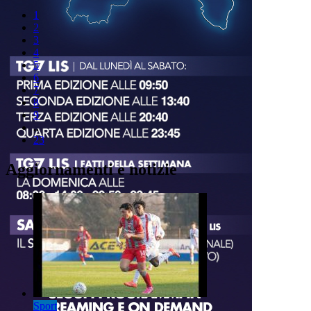
1
2
3
4
5
6
7
8
9
..
23
Aggiornamenti e notizie
Sport