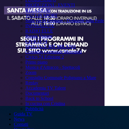
PRODUZIONI - EVENTI
RELAZIONI
TG7 LIS SPORT
Sulla via di Emmaus - Domande sulla Fede
INFOSALUTE
RADIO ELLE
Buona Visione
CIVICO 74
SPECIALE BIT MILANO
Consiglio Comunale Monopoli
Civico 74 Edizione 2
Primo piano
Musica d'Attracco - Spettacoli
Zoom
Consiglio Comunale Polignano a Mare
Replay
Accademia TV Talent
Documentari
Back to School
In cucina con Cristina
Pubblicità
Guida TV
News
Contatti