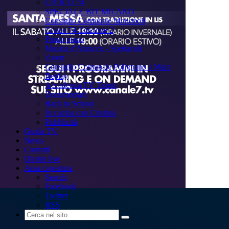
CIVICO 74
SPECIALE BIT MILANO
Consiglio Comunale Monopoli
Civico 74 Edizione 2
Primo piano
Musica d'Attracco - Spettacoli
Zoom
Consiglio Comunale Polignano a Mare
Replay
Accademia TV Talent
Documentari
Back to School
In cucina con Cristina
Pubblicità
Guida TV
News
Contatti
Dirette live
Area copertura
Search
Facebook
Twitter
RSS