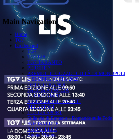
Main Navigation
Home
TG7
On demand
TG7
TG7 LIS
TG7 TARANTO
PERCHÉ ?
PREMIO "IL GOZZO" CITTÀ DI MONOPOLI
È SEMPRE FESTA 2025
DETTO TRA NOI
FACCIA A FACCIA
FUORICAMPO
PRODUZIONI - EVENTI
RELAZIONI
TG7 LIS SPORT
Sulla via di Emmaus - Domande sulla Fede
INFOSALUTE
RADIO ELLE
Buona Visione