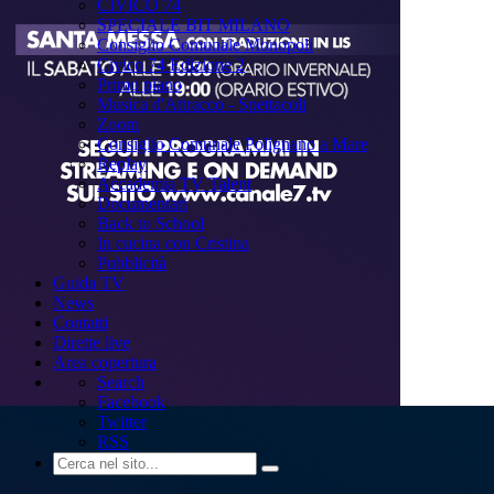
CIVICO 74
SPECIALE BIT MILANO
Consiglio Comunale Monopoli
Civico 74 Edizione 2
Primo piano
Musica d'Attracco - Spettacoli
Zoom
Consiglio Comunale Polignano a Mare
Replay
Accademia TV Talent
Documentari
Back to School
In cucina con Cristina
Pubblicità
Guida TV
News
Contatti
Dirette live
Area copertura
Search
Facebook
Twitter
RSS