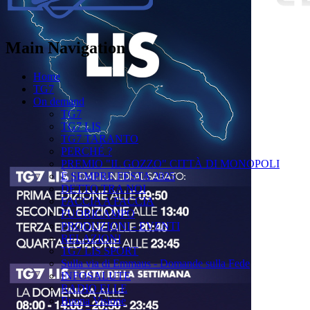
Main Navigation
Home
TG7
On demand
TG7
TG7 LIS
TG7 TARANTO
PERCHÉ ?
PREMIO "IL GOZZO" CITTÀ DI MONOPOLI
È SEMPRE FESTA 2025
DETTO TRA NOI
FACCIA A FACCIA
FUORICAMPO
PRODUZIONI - EVENTI
RELAZIONI
TG7 LIS SPORT
Sulla via di Emmaus - Domande sulla Fede
INFOSALUTE
RADIO ELLE
Buona Visione