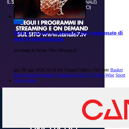
Sport
Basket: varato il calendario del campionato di
serie B Interregionale
In campo la White Wise Monopoli.
gio, 06 ago 2026 19:54
Di: Gianni Catucci
510 viste
Basket
Serie-B-Interregionale
Calendario-2026-27
White-Wise
Sport
Altre notizie