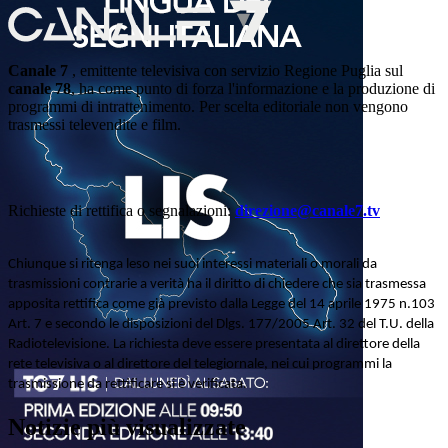
Canale 7
, emittente televisiva con servizio Regione Puglia sul
canale 78
, ha come punto di forza l'informazione e la produzione di
programmi di intrattenimento. Per scelta editoriale non vengono
trasmessi televendite e film.
Richieste di rettifica o segnalazioni:
direzione@canale7.tv
Chiunque si ritenga leso nei suoi interessi materiali o morali da
trasmissioni contrarie a verità ha il diritto di chiedere che sia trasmessa
apposita rettifica come già previsto dalla Legge del 14 aprile 1975 n.103
Art. 7 e secondo le disposizioni del Dlgs. 177/2005 Art. 32 del T.U. della
Radiotelevisione. La richiesta deve essere presentata al direttore della
rete televisiva o al direttore del telegiornale, nei cui programmi la
trasmissione da rettificare si è verificata.
Notizie più visualizzate