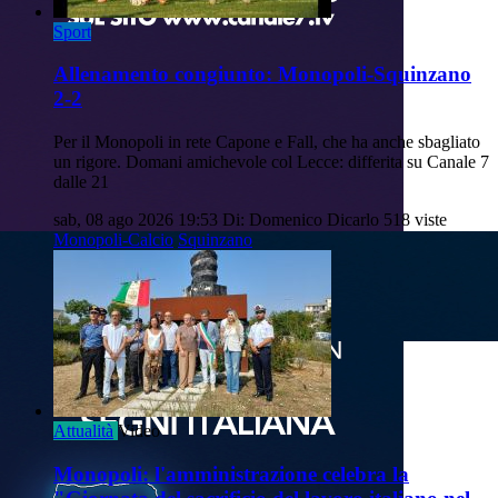
Sport
Allenamento congiunto: Monopoli-Squinzano
2-2
Per il Monopoli in rete Capone e Fall, che ha anche sbagliato
un rigore. Domani amichevole col Lecce: differita su Canale 7
dalle 21
sab, 08 ago 2026 19:53
Di: Domenico Dicarlo
518 viste
Monopoli-Calcio
Squinzano
Attualità
Video
Monopoli: l'amministrazione celebra la