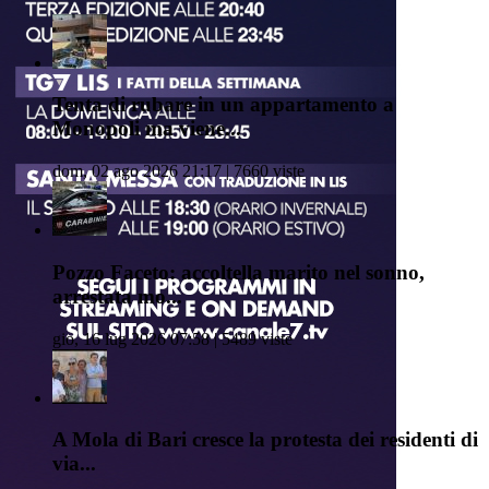
Tenta di rubare in un appartamento a
Monopoli ma viene...
dom, 02 ago 2026 21:17 | 7660 viste
Pozzo Faceto: accoltella marito nel sonno,
arrestata mo...
gio, 16 lug 2026 07:58 | 5489 viste
A Mola di Bari cresce la protesta dei residenti di
via...