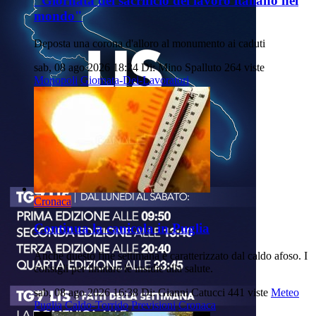
"Giornata del sacrificio del lavoro italiano nel
mondo"
Deposta una corona d'alloro al monumento ai caduti
sab, 08 ago 2026 18:24
Di: Mino Spalluto
264 viste
Monopoli
Giornata-Dei-Lavoratori
Cronaca
Continua la canicola in Puglia
Anche questo fine settimana è caratterizzato dal caldo afoso. I
consigli per limitare le insidie alla salute.
sab, 08 ago 2026 16:38
Di: Gianni Catucci
441 viste
Meteo
Puglia
Caldo-Torrido
Previsioni
Cronaca