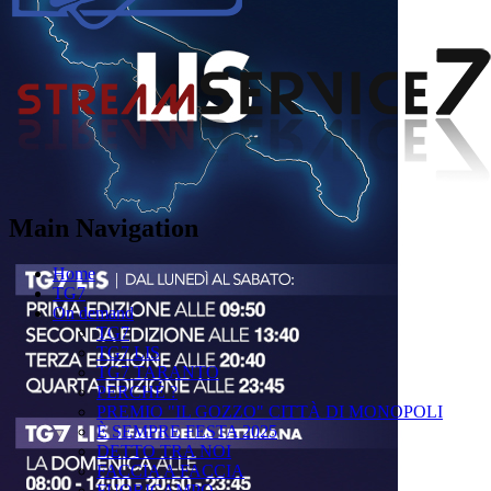
Main Navigation
Home
TG7
On demand
TG7
TG7 LIS
TG7 TARANTO
PERCHÉ ?
PREMIO "IL GOZZO" CITTÀ DI MONOPOLI
È SEMPRE FESTA 2025
DETTO TRA NOI
FACCIA A FACCIA
FUORICAMPO