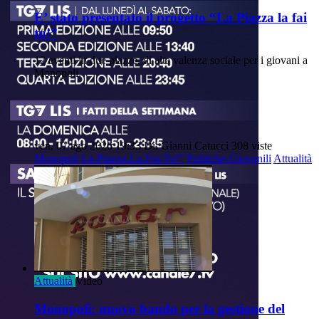
E’ stato presentato il progetto “La Piazza la fai
tu!”
12 eventi in due piazze, di alta valenza sociale per i giovani a
Monopoli.
ven, 07 ago 2026 19:33
Di: Gianni Catucci
308 viste
Monopoli
La-Piazza-La-Fai-Tu!”
Politiche-Giovanili
Attualità
Attualità
Video
Monopoli: nuovo bando per la gestione del