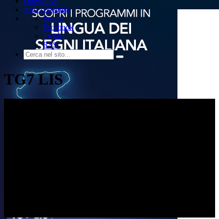
Dirette live
Area copertura
Search
Facebook
Twitter
RSS
TG7 LIS