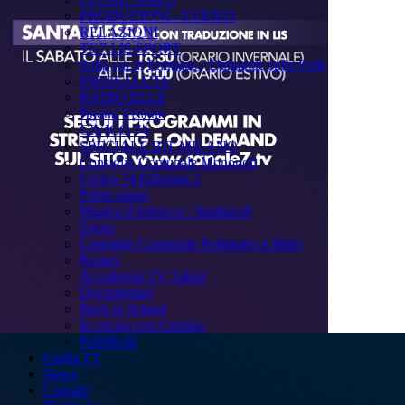
PRODUZIONI - EVENTI
RELAZIONI
TG7 LIS SPORT
Sulla via di Emmaus - Domande sulla Fede
INFOSALUTE
RADIO ELLE
Buona Visione
CIVICO 74
SPECIALE BIT MILANO
Consiglio Comunale Monopoli
Civico 74 Edizione 2
Primo piano
Musica d'Attracco - Spettacoli
Zoom
Consiglio Comunale Polignano a Mare
Replay
Accademia TV Talent
Documentari
Back to School
In cucina con Cristina
Pubblicità
Guida TV
News
Contatti