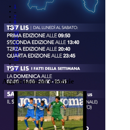
1
..
7
8
9
10
11
12
13
14
15
..
23
Aggiornamenti e notizie