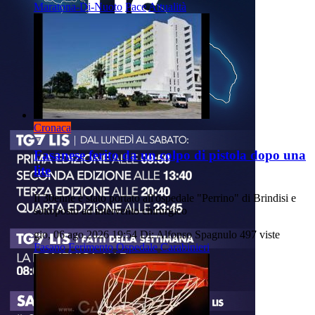
Maratona-Di-Nuoto
Pace
Attualità
Cronaca
Fasanese ferito da un colpo di pistola dopo una
lite
Il 30enne è stato portato all'ospedale "Perrino" di Brindisi e
sottoposto ad intervento chirurgico
gio, 06 ago 2026 19:54
Di: Alfonso Spagnulo
497 viste
Fasano
Ferimento
Ospedale
Carabinieri