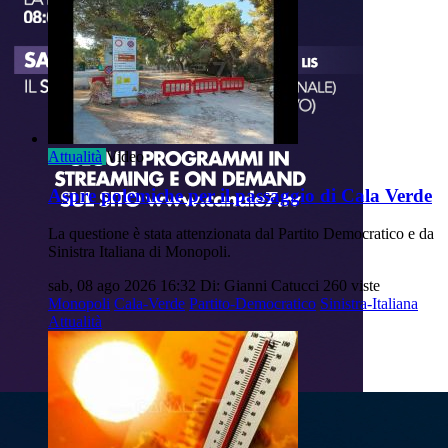
Attualità
Video
Aspre polemiche per il passaggio di Cala Verde
La questione è stata attenzionata dal Partito Democratico e da
Sinistra Italiana di Monopoli.
sab, 08 ago 2026 16:32
Di: Gianni Catucci
260 viste
Monopoli
Cala-Verde
Partito-Democratico
Sinistra-Italiana
Attualità