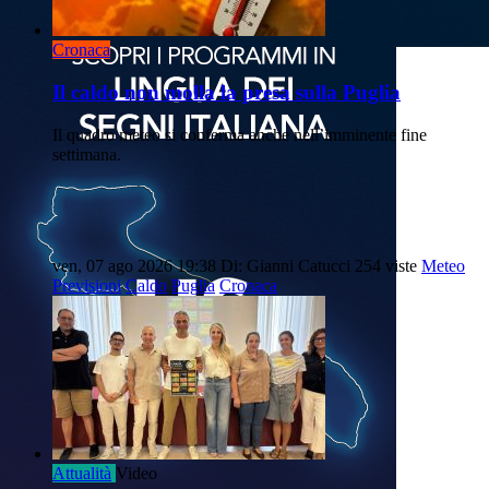
Cronaca
Il caldo non molla la presa sulla Puglia
Il quadro meteo si conferma anche nell’imminente fine
settimana.
ven, 07 ago 2026 19:38
Di: Gianni Catucci
254 viste
Meteo
Previsioni
Caldo
Puglia
Cronaca
Attualità
Video