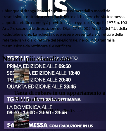
Chiunque si ritenga leso nei suoi interessi materiali o morali da
trasmissioni contrarie a verità ha il diritto di chiedere che sia trasmessa
apposita rettifica come già previsto dalla Legge del 14 aprile 1975 n.103
Art. 7 e secondo le disposizioni del Dlgs. 177/2005 Art. 32 del T.U. della
Radiotelevisione. La richiesta deve essere presentata al direttore della
rete televisiva o al direttore del telegiornale, nei cui programmi la
trasmissione da rettificare si è verificata.
Notizie più visualizzate
Tenta di rubare in un appartamento a
Monopoli ma viene...
dom, 02 ago 2026 21:17 | 7660 viste