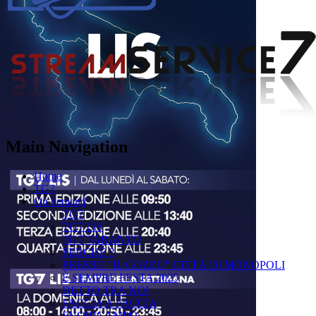
Main Navigation
Home
TG7
On demand
TG7
TG7 LIS
TG7 TARANTO
PERCHÉ ?
PREMIO "IL GOZZO" CITTÀ DI MONOPOLI
È SEMPRE FESTA 2025
DETTO TRA NOI
FACCIA A FACCIA
FUORICAMPO