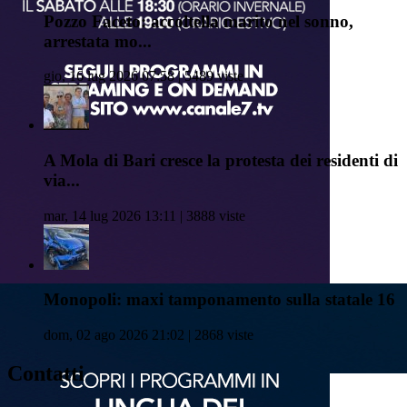
Pozzo Faceto: accoltella marito nel sonno,
arrestata mo...
gio, 16 lug 2026 07:58 | 5489 viste
A Mola di Bari cresce la protesta dei residenti di
via...
mar, 14 lug 2026 13:11 | 3888 viste
Monopoli: maxi tamponamento sulla statale 16
dom, 02 ago 2026 21:02 | 2868 viste
Contatti