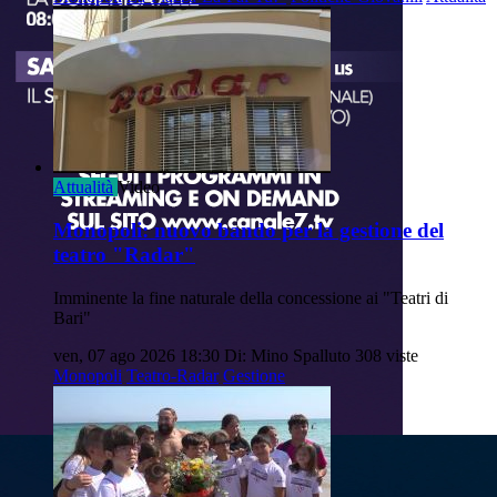
Attualità
Video
Monopoli: nuovo bando per la gestione del
teatro "Radar"
Imminente la fine naturale della concessione ai "Teatri di
Bari"
ven, 07 ago 2026 18:30
Di: Mino Spalluto
308 viste
Monopoli
Teatro-Radar
Gestione