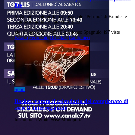
lite
Il 30enne è stato portato all'ospedale "Perrino" di Brindisi e
sottoposto ad intervento chirurgico
gio, 06 ago 2026 19:54
Di: Alfonso Spagnulo
497 viste
Fasano
Ferimento
Ospedale
Carabinieri
Sport
Basket: varato il calendario del campionato di
serie B Interregionale
In campo la White Wise Monopoli.