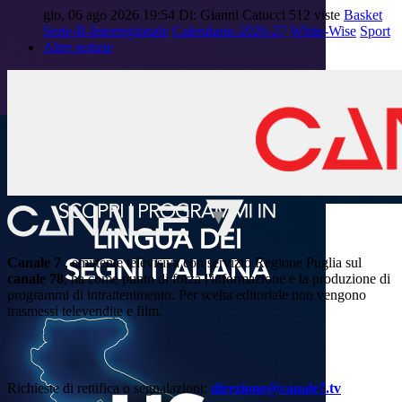
gio, 06 ago 2026 19:54
Di: Gianni Catucci
512 viste
Basket
Serie-B-Interregionale
Calendario-2026-27
White-Wise
Sport
Altre notizie
Canale 7
, emittente televisiva con servizio Regione Puglia sul
canale 78
, ha come punto di forza l'informazione e la produzione di
programmi di intrattenimento. Per scelta editoriale non vengono
trasmessi televendite e film.
Richieste di rettifica o segnalazioni:
direzione@canale7.tv