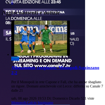
6
Aggiornamenti e notizie
Sport
Allenamento congiunto: Monopoli-Squinzano
2-2
Per il Monopoli in rete Capone e Fall, che ha anche sbagliato
un rigore. Domani amichevole col Lecce: differita su Canale 7
dalle 21
sab, 08 ago 2026 19:53
Di: Domenico Dicarlo
521 viste
Monopoli-Calcio
Squinzano