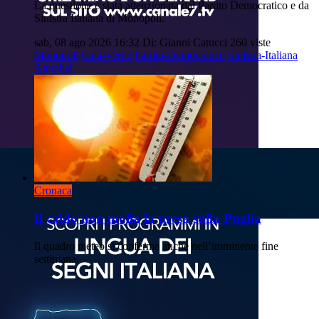
La questione è stata attenzionata dal Partito Democratico e da
Sinistra Italiana di Monopoli.
sab, 08 ago 2026 16:32
Di: Gianni Catucci
260 viste
Monopoli
Cala-Verde
Partito-Democratico
Sinistra-Italiana
Attualità
Cronaca
Il caldo non molla la presa sulla Puglia
Il quadro meteo si conferma anche nell’imminente fine
settimana.