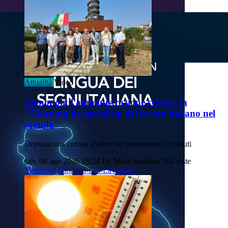
Attualità
Video
Monopoli: l'amministrazione celebra la
"Giornata del sacrificio del lavoro italiano nel
mondo"
Deposta una corona d'alloro al monumento ai caduti
sab, 08 ago 2026 18:24
Di: Mino Spalluto
264 viste
Monopoli
Giornata-Dei-Lavoratori