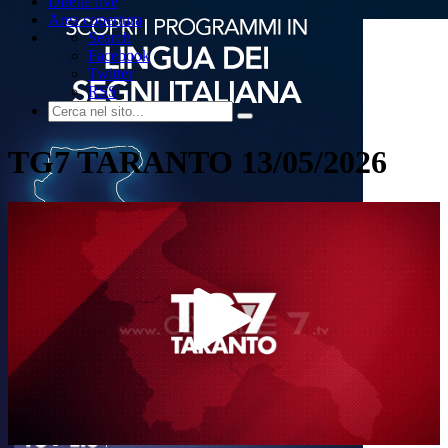
Dirette live
Area copertura
Search
Facebook
Twitter
RSS
TG7 TARANTO 13/05/2026
Play
Video