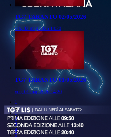
TG7 TARANTO 02/05/2026
sab, 02 mag 2026 14:20
TG7 TARANTO 01/05/2026
ven, 01 mag 2026 14:20
1
..
1
2
3
4
5