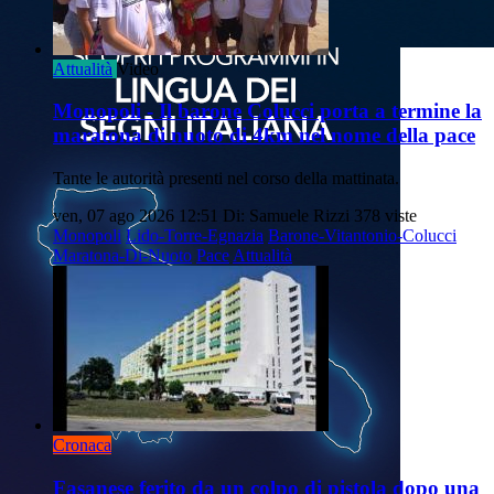
Attualità
Video
Monopoli - Il barone Colucci porta a termine la
maratona di nuoto di 4km nel nome della pace
Tante le autorità presenti nel corso della mattinata.
ven, 07 ago 2026 12:51
Di: Samuele Rizzi
378 viste
Monopoli
Lido-Torre-Egnazia
Barone-Vitantonio-Colucci
Maratona-Di-Nuoto
Pace
Attualità
Cronaca
Fasanese ferito da un colpo di pistola dopo una