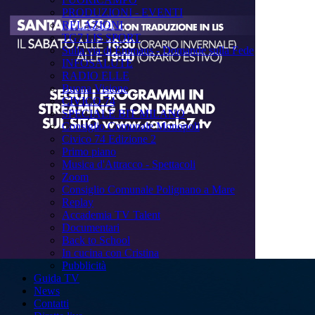
PRODUZIONI - EVENTI
RELAZIONI
TG7 LIS SPORT
Sulla via di Emmaus - Domande sulla Fede
INFOSALUTE
RADIO ELLE
Buona Visione
CIVICO 74
SPECIALE BIT MILANO
Consiglio Comunale Monopoli
Civico 74 Edizione 2
Primo piano
Musica d'Attracco - Spettacoli
Zoom
Consiglio Comunale Polignano a Mare
Replay
Accademia TV Talent
Documentari
Back to School
In cucina con Cristina
Pubblicità
Guida TV
News
Contatti