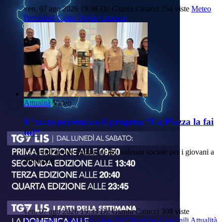
ven, 07 ago 2026 19:38
Di: Gianni Catucci
254 viste
Meteo
Previsioni
Caldo
Puglia
Cronaca
Attualità
Video
E’ stato presentato il progetto “La Piazza la fai
tu!”
12 eventi in due piazze, di alta valenza sociale per i giovani a
Monopoli.
ven, 07 ago 2026 19:33
Di: Gianni Catucci
308 viste
Monopoli
La-Piazza-La-Fai-Tu!”
Politiche-Giovanili
Attualità