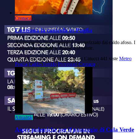
Cronaca
Continua la canicola in Puglia
Anche questo fine settimana è caratterizzato dal caldo afoso. I
consigli per limitare le insidie alla salute.
sab, 08 ago 2026 16:38
Di: Gianni Catucci
441 viste
Meteo
Puglia
Caldo-Torrido
Previsioni
Cronaca
Attualità
Video
Aspre polemiche per il passaggio di Cala Verde