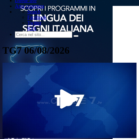
Dirette live
Area copertura
Search
Facebook
Twitter
RSS
TG7 06/08/2026
Play
Video