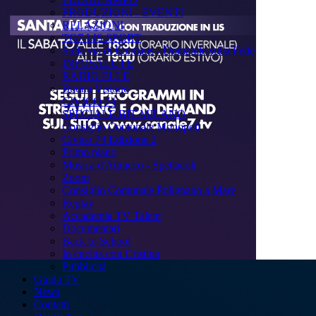
PRODUZIONI - EVENTI
RELAZIONI
TG7 LIS SPORT
Sulla via di Emmaus - Domande sulla Fede
INFOSALUTE
RADIO ELLE
Buona Visione
CIVICO 74
SPECIALE BIT MILANO
Consiglio Comunale Monopoli
Civico 74 Edizione 2
Primo piano
Musica d'Attracco - Spettacoli
Zoom
Consiglio Comunale Polignano a Mare
Replay
Accademia TV Talent
Documentari
Back to School
In cucina con Cristina
Pubblicità
Guida TV
News
Contatti