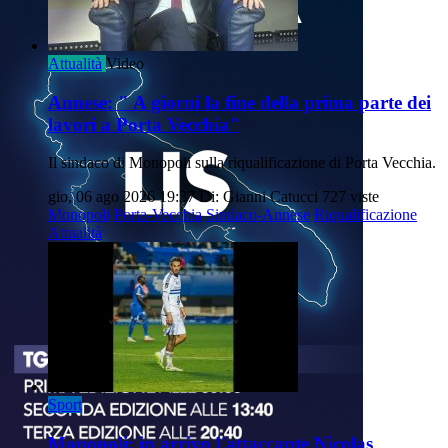
Attualità
Video
Annese: " A giorni la fine della prima parte dei
lavori a Porta Vecchia"
Il sindaco di Monopoli sulla riqualificazione di Porta Vecchia.
gio, 06 ago 2026 19:37
Di: Gianni Catucci
727 viste
Monopoli
Porta-Vecchia
Sindaco-Annese
Riqualificazione
Attualità
Sport
Monopoli: in arrivo l'attaccante Nicolas