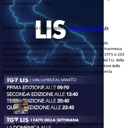
trasmessi televendite e film.
Richieste di rettifica o segnalazioni:
direzione@canale7.tv
Chiunque si ritenga leso nei suoi interessi materiali o morali da
trasmissioni contrarie a verità ha il diritto di chiedere che sia trasmessa
apposita rettifica come già previsto dalla Legge del 14 aprile 1975 n.103
Art. 7 e secondo le disposizioni del Dlgs. 177/2005 Art. 32 del T.U. della
Radiotelevisione. La richiesta deve essere presentata al direttore della
rete televisiva o al direttore del telegiornale, nei cui programmi la
trasmissione da rettificare si è verificata.
Notizie più visualizzate
Tenta di rubare in un appartamento a