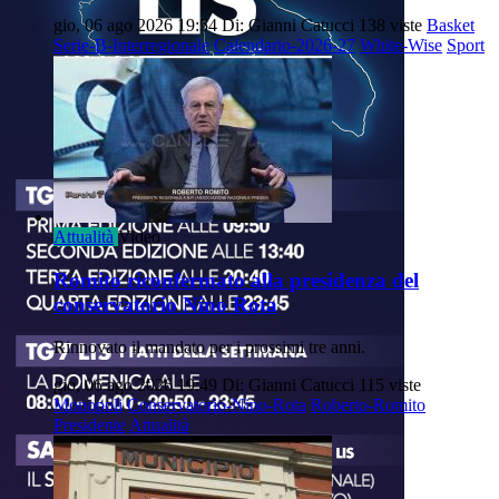
gio, 06 ago 2026 19:54
Di: Gianni Catucci
138 viste
Basket
Serie-B-Interregionale
Calendario-2026-27
White-Wise
Sport
Attualità
Video
Romito riconfermato alla presidenza del
conservatorio Nino Rota
Rinnovato il mandato per i prossimi tre anni.
gio, 06 ago 2026 19:49
Di: Gianni Catucci
115 viste
Monopoli
Conservatorio-Nino-Rota
Roberto-Romito
Presidente
Attualità