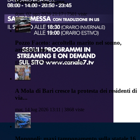
Monopoli ma viene...
dom, 02 ago 2026 21:17 | 7501 viste
Pozzo Faceto: accoltella marito nel sonno,
arrestata mo...
gio, 16 lug 2026 07:58 | 5395 viste
A Mola di Bari cresce la protesta dei residenti di
via...
mar, 14 lug 2026 13:11 | 3868 viste
Monopoli: maxi tamponamento sulla statale 16