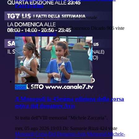
Parravicini
L'attaccante classe '97 firmerà un biennale
gio, 06 ago 2026 14:22
Di: Domenico Dicarlo
906 viste
Parravicini
Monopoli
Sport
Video
A Monopoli la 45esima edizione della corsa
estiva del donatore Avis
Si tratta dell'VIII memorial "Michele Zaccaria".
mer, 05 ago 2026 19:03
Di: Samuele Rizzi
424 viste
Monopoli
Corsa-Del-Donatore-Avis
Memorial-Michele-