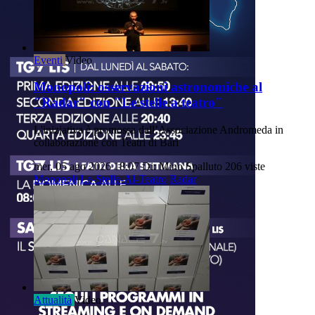
Eventi
Video
Monopoli: osservazioni astronomiche al
"Radar" con "Le stelle a teatro"
L'iniziativa è promossa dall’Associazione Andromeda in
collaborazione con Teatri di Bari
mer, 05 ago 2026 18:07
Di: Mino Spalluto
206 viste
Monopoli
Le-Stelle-Al-Teatro
Radar
Attualità
Video