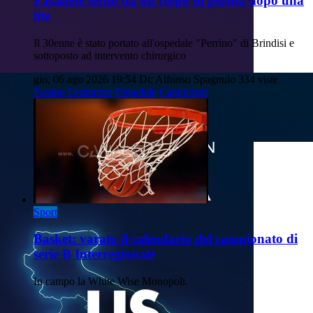
Fasanese ferito da un colpo di pistola dopo una
lite
Il 30enne è stato portato all'ospedale "Perrino" di Brindisi e
sottoposto ad intervento chirurgico
gio, 06 ago 2026 19:54
Di: Alfonso Spagnulo
334 viste
Fasano
Ferimento
Ospedale
Carabinieri
Sport
Basket: varato il calendario del campionato di
serie B Interregionale
In campo la White Wise Monopoli.