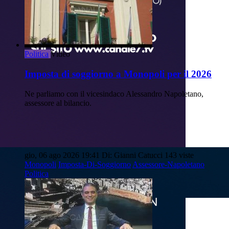
Politica
Video
Imposta di soggiorno a Monopoli per il 2026
Ne parliamo con il vicesindaco Alessandro Napoletano,
assessore al bilancio.
gio, 06 ago 2026 19:41
Di: Gianni Catucci
143 viste
Monopoli
Imposta-Di-Soggiorno
Assessore-Napoletano
Politica