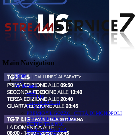
Main Navigation
Home
TG7
On demand
TG7
TG7 LIS
TG7 TARANTO
PERCHÉ ?
PREMIO "IL GOZZO" CITTÀ DI MONOPOLI
È SEMPRE FESTA 2025
DETTO TRA NOI
FACCIA A FACCIA
FUORICAMPO