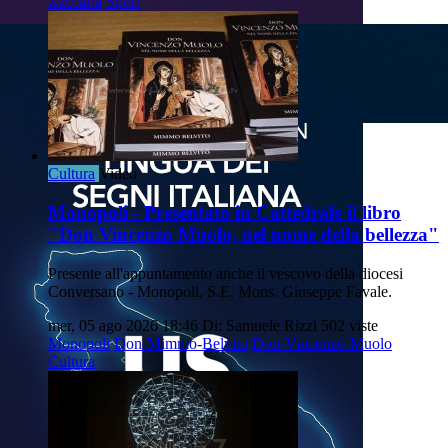
Zaccaria
Sport
Cultura
Video
Monopoli - Presentato in Cattedrale il libro
"Don Vincenzo Muolo, nel nome della bellezza"
Presente all'appuntamento anche il vescovo della diocesi
Conversano - Monopoli, S.E. Mons. Giuseppe Favale.
mer, 05 ago 2026 18:46
Di: Samuele Rizzi
502 viste
Monopoli
Don-Mimmo-Belvito
Don-Vincenzo-Muolo
Cultura