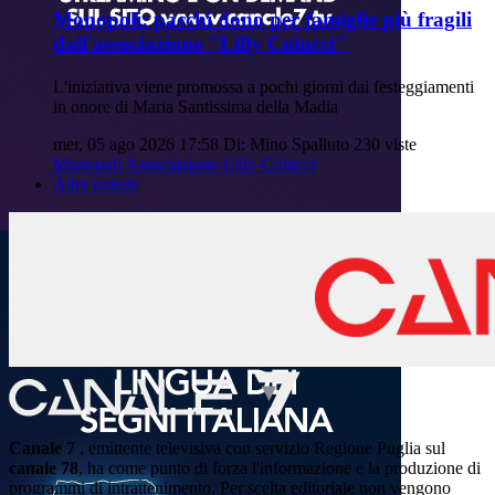
Monopoli: pacchi dono per famiglie più fragili
dall'associazione "Lilly Colucci"
L'iniziativa viene promossa a pochi giorni dai festeggiamenti
in onore di Maria Santissima della Madia
mer, 05 ago 2026 17:58
Di: Mino Spalluto
230 viste
Monopoli
Associazione-Lilly-Colucci
Altre notizie
Canale 7
, emittente televisiva con servizio Regione Puglia sul
canale 78
, ha come punto di forza l'informazione e la produzione di
programmi di intrattenimento. Per scelta editoriale non vengono