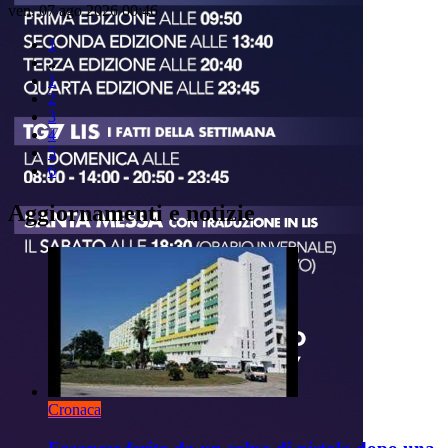
ven, 07 ago 2026 00:46
1
..
1
2
3
4
5
6
Aggiornamenti e notizie
Cronaca