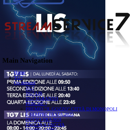
Main Navigation
Home
TG7
On demand
TG7
TG7 LIS
TG7 TARANTO
PERCHÉ ?
PREMIO "IL GOZZO" CITTÀ DI MONOPOLI
È SEMPRE FESTA 2025
DETTO TRA NOI
FACCIA A FACCIA
FUORICAMPO