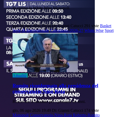
In campo la White Wise Monopoli.
gio, 06 ago 2026 19:54
Di: Gianni Catucci
291 viste
Basket
Serie-B-Interregionale
Calendario-2026-27
White-Wise
Sport
Attualità
Video
Romito riconfermato alla presidenza del
conservatorio Nino Rota
Rinnovato il mandato per i prossimi tre anni.
gio, 06 ago 2026 19:49
Di: Gianni Catucci
174 viste
Monopoli
Conservatorio-Nino-Rota
Roberto-Romito