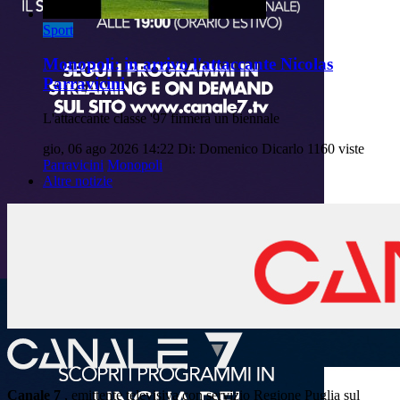
Sport
Monopoli: in arrivo l'attaccante Nicolas
Parravicini
L'attaccante classe '97 firmerà un biennale
gio, 06 ago 2026 14:22
Di: Domenico Dicarlo
1160 viste
Parravicini
Monopoli
Altre notizie
Canale 7
, emittente televisiva con servizio Regione Puglia sul