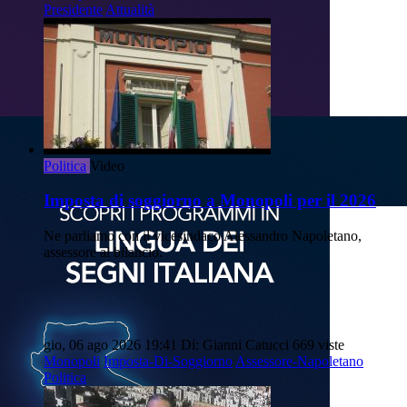
Presidente
Attualità
Politica
Video
Imposta di soggiorno a Monopoli per il 2026
Ne parliamo con il vicesindaco Alessandro Napoletano,
assessore al bilancio.
gio, 06 ago 2026 19:41
Di: Gianni Catucci
669 viste
Monopoli
Imposta-Di-Soggiorno
Assessore-Napoletano
Politica