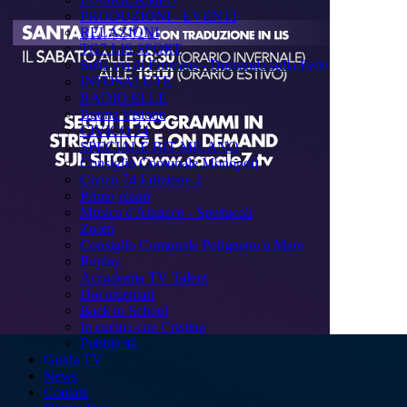
PRODUZIONI - EVENTI
RELAZIONI
TG7 LIS SPORT
Sulla via di Emmaus - Domande sulla Fede
INFOSALUTE
RADIO ELLE
Buona Visione
CIVICO 74
SPECIALE BIT MILANO
Consiglio Comunale Monopoli
Civico 74 Edizione 2
Primo piano
Musica d'Attracco - Spettacoli
Zoom
Consiglio Comunale Polignano a Mare
Replay
Accademia TV Talent
Documentari
Back to School
In cucina con Cristina
Pubblicità
Guida TV
News
Contatti