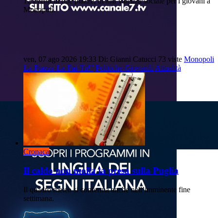
12 eventi in due piazze, di alta valenza sociale per i giovani a
Monopoli.
ven, 07 ago 2026 19:33
Di: Gianni Catucci
73 viste
Monopoli
La-Piazza-La-Fai-Tu!”
Politiche-Giovanili
Attualità
Cronaca
Il caldo non molla la presa sulla Puglia
Il quadro meteo si conferma anche nell’imminente fine
settimana.