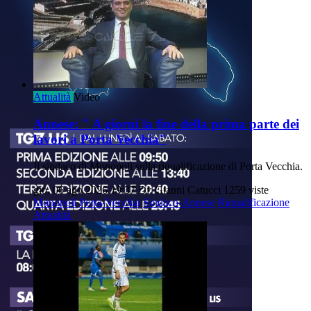
Attualità
Video
Annese: " A giorni la fine della prima parte dei
lavori a Porta Vecchia"
Il sindaco di Monopoli sulla riqualificazione di Porta Vecchia.
gio, 06 ago 2026 19:37
Di: Gianni Catucci
1259 viste
Monopoli
Porta-Vecchia
Sindaco-Annese
Riqualificazione
Attualità