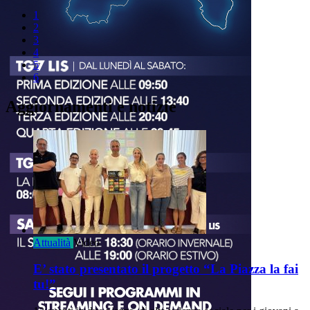
1
2
3
4
5
6
Aggiornamenti e notizie
Attualità
Video
E’ stato presentato il progetto “La Piazza la fai
tu!”