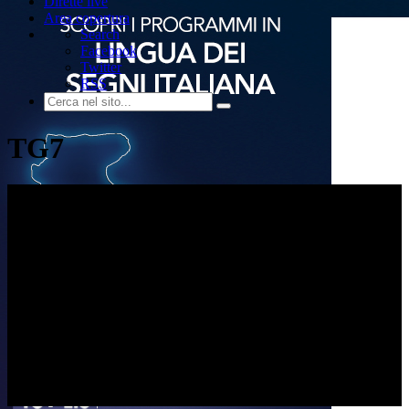
Dirette live
Area copertura
Search
Facebook
Twitter
RSS
TG7