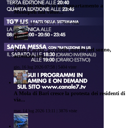
Tenta di rubare in un appartamento a
Monopoli ma viene...
dom, 02 ago 2026 21:17 | 7618 viste
Pozzo Faceto: accoltella marito nel sonno,
arrestata mo...
gio, 16 lug 2026 07:58 | 5404 viste
A Mola di Bari cresce la protesta dei residenti di
via...
mar, 14 lug 2026 13:11 | 3876 viste