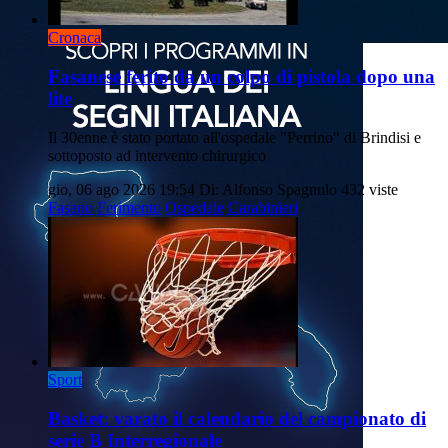
Cronaca
Fasanese ferito da un colpo di pistola dopo una
lite
Il 30enne è stato portato all'ospedale "Perrino" di Brindisi e
sottoposto ad intervento chirurgico
gio, 06 ago 2026 19:54
Di: Alfonso Spagnulo
432 viste
Fasano
Ferimento
Ospedale
Carabinieri
Sport
Basket: varato il calendario del campionato di
serie B Interregionale