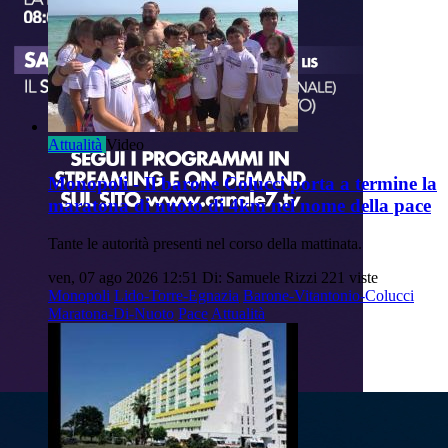
Attualità
Video
Monopoli - Il barone Colucci porta a termine la
maratona di nuoto di 4km nel nome della pace
Tante le autorità presenti nel corso della mattinata.
ven, 07 ago 2026 12:51
Di: Samuele Rizzi
221 viste
Monopoli
Lido-Torre-Egnazia
Barone-Vitantonio-Colucci
Maratona-Di-Nuoto
Pace
Attualità