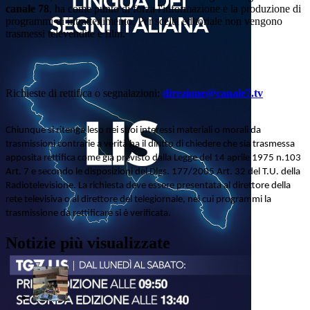
canale 78
, ha come punto di forza l'informazione e la produzione di
programmi di intrattenimento. Per scelta editoriale non vengono
trasmessi televendite e film.
Richieste di rettifica o segnalazioni:
direzione@canale7.tv
Chiunque si ritenga leso nei suoi interessi materiali o morali da
trasmissioni contrarie a verità ha il diritto di chiedere che sia trasmessa
apposita rettifica come già previsto dalla Legge del 14 aprile 1975 n.103
Art. 7 e secondo le disposizioni del Dlgs. 177/2005 Art. 32 del T.U. della
Radiotelevisione. La richiesta deve essere presentata al direttore della
rete televisiva o al direttore del telegiornale, nei cui programmi la
trasmissione da rettificare si è verificata.
Notizie più visualizzate