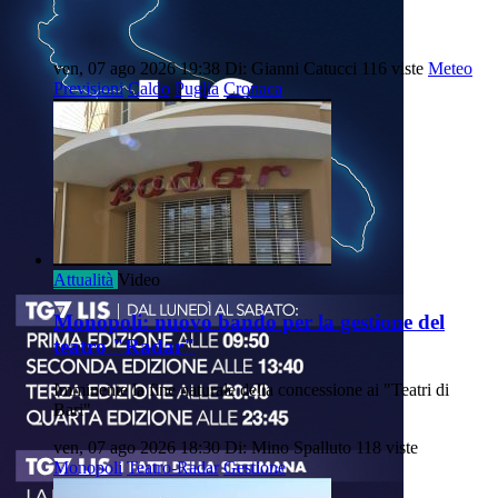
ven, 07 ago 2026 19:38
Di: Gianni Catucci
116 viste
Meteo
Previsioni
Caldo
Puglia
Cronaca
Attualità
Video
Monopoli: nuovo bando per la gestione del
teatro "Radar"
Imminente la fine naturale della concessione ai "Teatri di
Bari"
ven, 07 ago 2026 18:30
Di: Mino Spalluto
118 viste
Monopoli
Teatro-Radar
Gestione