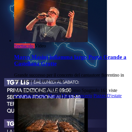
Spettacolo
Video
Marco Masini infiamma largo Porta Grande a
Castellana Grotte
Grande successo per il concerto del cantautore fiorentino in
una piazza da tutto esaurito
lun, 10 ago 2026 17:22
Di: Alfonso Spagnulo
161 viste
Castellana-Grotte
Marco-Masini
Concerto
Piazze-D'estate