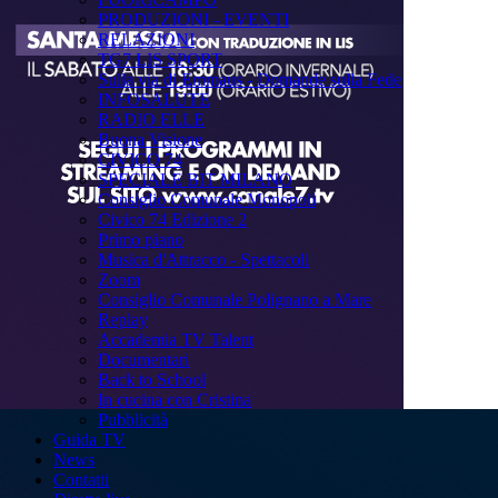
PRODUZIONI - EVENTI
RELAZIONI
TG7 LIS SPORT
Sulla via di Emmaus - Domande sulla Fede
INFOSALUTE
RADIO ELLE
Buona Visione
CIVICO 74
SPECIALE BIT MILANO
Consiglio Comunale Monopoli
Civico 74 Edizione 2
Primo piano
Musica d'Attracco - Spettacoli
Zoom
Consiglio Comunale Polignano a Mare
Replay
Accademia TV Talent
Documentari
Back to School
In cucina con Cristina
Pubblicità
Guida TV
News
Contatti