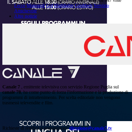
dom, 09 ago 2026 20:04
Di: Francesco Malerba
947 viste
Lecce
Monopoli
Gol
Highlights
Geubbels
Servizio
Amichevole
Altre notizie
Canale 7
, emittente televisiva con servizio Regione Puglia sul
canale 78
, ha come punto di forza l'informazione e la produzione di
programmi di intrattenimento. Per scelta editoriale non vengono
trasmessi televendite e film.
Richieste di rettifica o segnalazioni:
direzione@canale7.tv