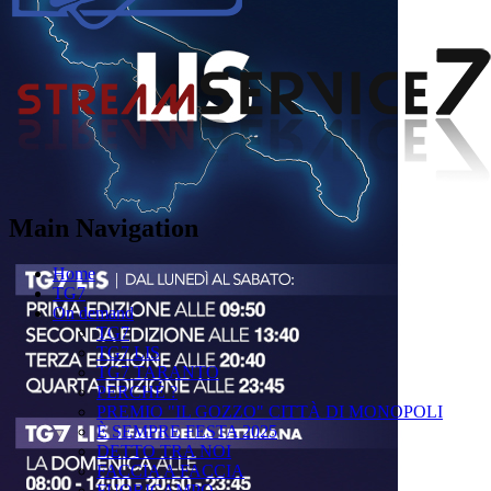
Main Navigation
Home
TG7
On demand
TG7
TG7 LIS
TG7 TARANTO
PERCHÉ ?
PREMIO "IL GOZZO" CITTÀ DI MONOPOLI
È SEMPRE FESTA 2025
DETTO TRA NOI
FACCIA A FACCIA
FUORICAMPO