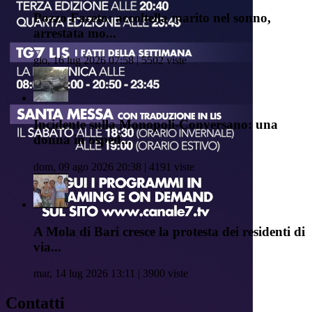
Pozzo Faceto: accoltella marito nel sonno,
arrestata mo...
gio, 16 lug 2026 07:58 | 5502 viste
Incidente sulla Monopoli-Conversano: una
donna in osped...
dom, 09 ago 2026 20:38 | 4191 viste
A Mola di Bari cresce la protesta dei residenti di
via...
mar, 14 lug 2026 13:11 | 3900 viste
Contatti