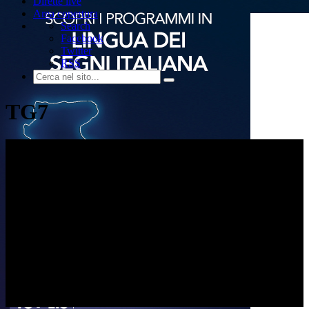
Dirette live
Area copertura
Search
Facebook
Twitter
RSS
TG7