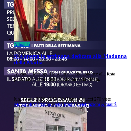
Attualità
Si è aperta la settimana dedicata alla Madonna
della Madia
Avviata a Monopoli la settimana che conduce alla festa
patronale in onore della Madonna della Madia.
lun, 10 ago 2026 12:18
Di: Gianni Catucci
270 viste
Monopoli
Madonna-Della-Madia
Celebrazioni
Attualità