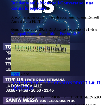
Incidente sulla Monopoli-Conversano: una
donna in ospedale
A scontrarsi, per cause in fase di accertamento, una Renault
Austral e una Fiat Tipo:
dom, 09 ago 2026 20:38
Di: Alfonso Spagnulo
4191 viste
Monopoli
Conversano
Incidente
Provinciale
Feriti
Sport
Video
AMICHEVOLE LECCE-MONOPOLI 1-0: IL
SERVIZIO
AMICHEVOLE LECCE-MONOPOLI 1-0: IL SERVIZIO