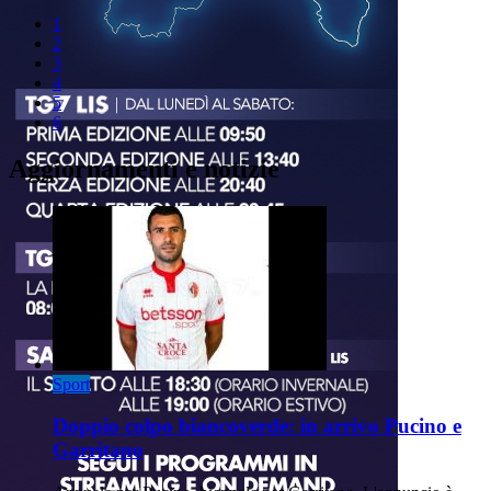
1
2
3
4
5
6
Aggiornamenti e notizie
Sport
Doppio colpo biancoverde: in arrivo Pucino e
Garritano