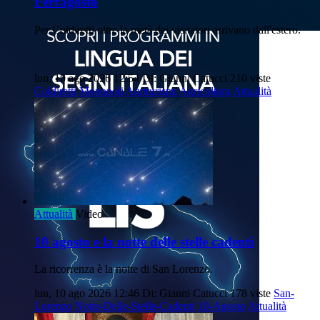
Ferragosto
Per Coldiretti oltre la metà dei visitatori arrivano dall'estero.
lun, 10 ago 2026 12:54
Di: Gianni Catucci
210 viste
Coldiretti
Monopoli
Agriturismi
Agricoltura
Attualità
Attualità
Video
10 agosto e la notte delle stelle cadenti
La ricorrenza è la notte di San Lorenzo.
lun, 10 ago 2026 12:46
Di: Gianni Catucci
178 viste
San-
Lorenzo
Notte-Delle-Stelle-Cadenti
10-Agosto
Attualità