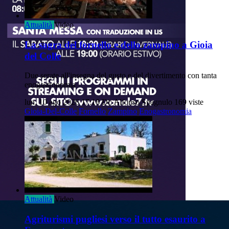
Attualità
Video
La sagra del fornello e dello zampino a Gioia
del Colle
Due serate all'insegna del gusto e del divertimento con tanta
enogastronomia
lun, 10 ago 2026 17:18
Di: Alfonso Spagnulo
169 viste
Gioia-Del-Colle
Fornello
Zampino
Enogastronomia
Attualità
Video
Agriturismi pugliesi verso il tutto esaurito a