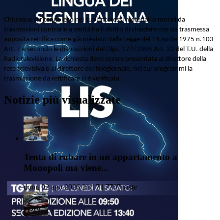
Chiunque si ritenga leso nei suoi interessi materiali o morali da
trasmissioni contrarie a verità ha il diritto di chiedere che sia trasmessa
apposita rettifica come già previsto dalla Legge del 14 aprile 1975 n.103
Art. 7 e secondo le disposizioni del Dlgs. 177/2005 Art. 32 del T.U. della
Radiotelevisione. La richiesta deve essere presentata al direttore della
rete televisiva o al direttore del telegiornale, nei cui programmi la
trasmissione da rettificare si è verificata.
Notizie più visualizzate
Tenta di rubare in un appartamento a
Monopoli ma viene...
dom, 02 ago 2026 21:17 | 7707 viste