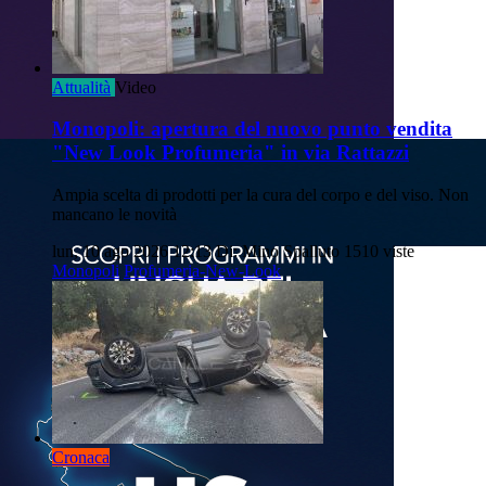
Attualità
Video
Monopoli: apertura del nuovo punto vendita
"New Look Profumeria" in via Rattazzi
Ampia scelta di prodotti per la cura del corpo e del viso. Non
mancano le novità
lun, 10 ago 2026 12:13
Di: Mino Spalluto
1510 viste
Monopoli
Profumeria-New-Look
Cronaca