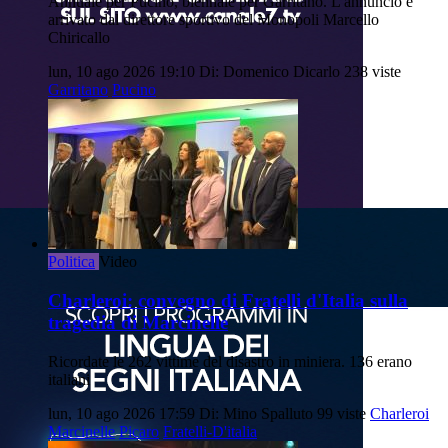
Annuale per Pucino, biennale per Garritano. L'annuncio è
arrivato dal direttore sportivo del Monopoli Marcello
Chiricallo
lun, 10 ago 2026 19:10
Di: Domenico Dicarlo
238 viste
Garritano
Pucino
Politica
Video
Charleroi: convegno di Fratelli d'Italia sulla
tragedia di Marcinelle
Ricordate le 262 vittime del disastro in miniera. 136 erano
italiani
lun, 10 ago 2026 17:59
Di: Mino Spalluto
99 viste
Charleroi
Marcinelle
Picaro
Fratelli-D'italia