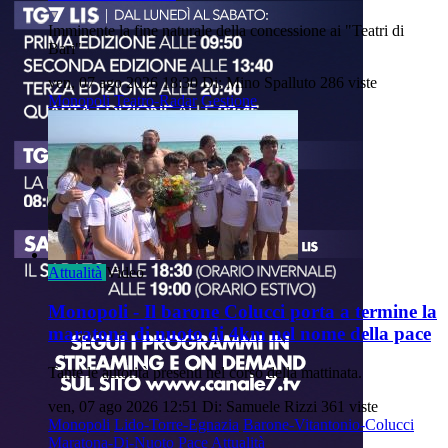
Imminente la fine naturale della concessione ai "Teatri di
Bari"
ven, 07 ago 2026 18:30
Di: Mino Spalluto
286 viste
Monopoli
Teatro-Radar
Gestione
Attualità
Video
Monopoli - Il barone Colucci porta a termine la
maratona di nuoto di 4km nel nome della pace
Tante le autorità presenti nel corso della mattinata.
ven, 07 ago 2026 12:51
Di: Samuele Rizzi
361 viste
Monopoli
Lido-Torre-Egnazia
Barone-Vitantonio-Colucci
Maratona-Di-Nuoto
Pace
Attualità