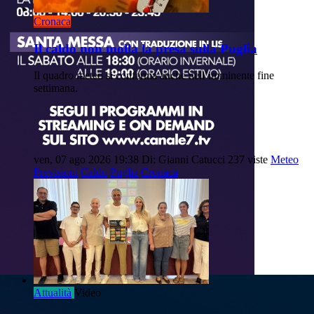
Cronaca
Il caldo non molla la presa sulla Puglia
Il quadro meteo si conferma anche nell’imminente fine
settimana.
ven, 07 ago 2026 19:38
Di: Gianni Catucci
237 viste
Meteo
Previsioni
Caldo
Puglia
Cronaca
Attualità
Video