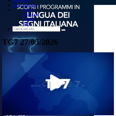
Dirette live
Area copertura
Search
Facebook
Twitter
RSS
TG7 27/05/2026
Play
Video