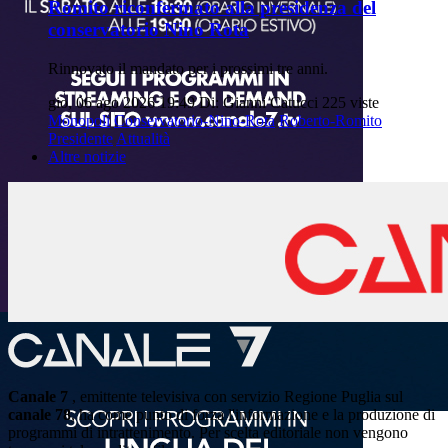
Romito riconfermato alla presidenza del
conservatorio Nino Rota
Rinnovato il mandato per i prossimi tre anni.
gio, 06 ago 2026 19:49
Di: Gianni Catucci
225 viste
Monopoli
Conservatorio-Nino-Rota
Roberto-Romito
Presidente
Attualità
Altre notizie
Canale 7
, emittente televisiva con servizio Regione Puglia sul
canale 78
, ha come punto di forza l'informazione e la produzione di
programmi di intrattenimento. Per scelta editoriale non vengono