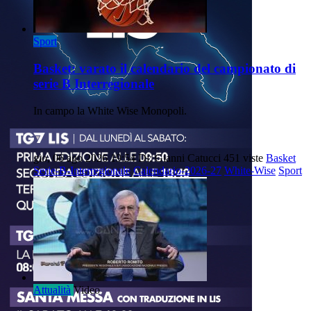
Sport
Basket: varato il calendario del campionato di
serie B Interregionale
In campo la White Wise Monopoli.
gio, 06 ago 2026 19:54
Di: Gianni Catucci
451 viste
Basket
Serie-B-Interregionale
Calendario-2026-27
White-Wise
Sport
Attualità
Video