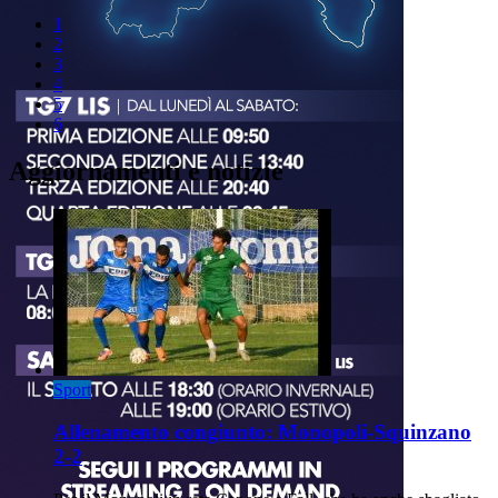
1
2
3
4
5
6
Aggiornamenti e notizie
Sport
Allenamento congiunto: Monopoli-Squinzano
2-2