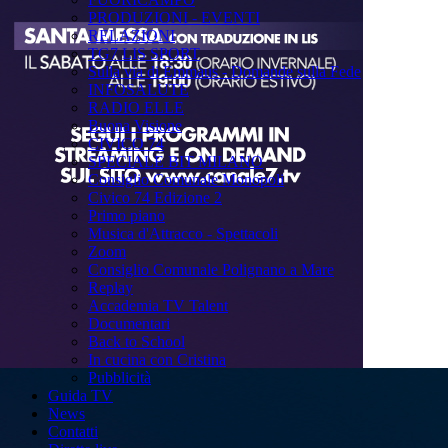
PRODUZIONI - EVENTI
RELAZIONI
TG7 LIS SPORT
Sulla via di Emmaus - Domande sulla Fede
INFOSALUTE
RADIO ELLE
Buona Visione
CIVICO 74
SPECIALE BIT MILANO
Consiglio Comunale Monopoli
Civico 74 Edizione 2
Primo piano
Musica d'Attracco - Spettacoli
Zoom
Consiglio Comunale Polignano a Mare
Replay
Accademia TV Talent
Documentari
Back to School
In cucina con Cristina
Pubblicità
Guida TV
News
Contatti