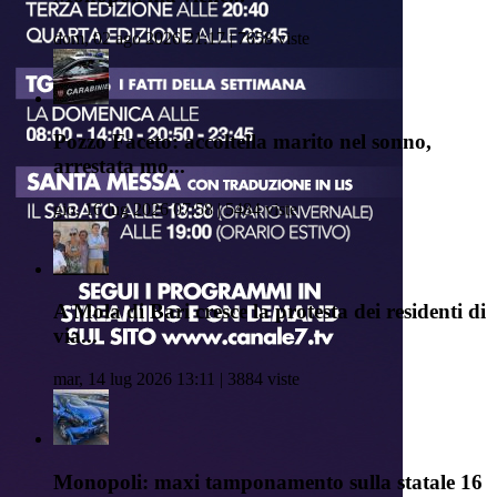
dom, 02 ago 2026 21:17 | 7658 viste
Pozzo Faceto: accoltella marito nel sonno,
arrestata mo...
gio, 16 lug 2026 07:58 | 5484 viste
A Mola di Bari cresce la protesta dei residenti di
via...
mar, 14 lug 2026 13:11 | 3884 viste
Monopoli: maxi tamponamento sulla statale 16