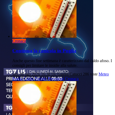
Cronaca
Continua la canicola in Puglia
Anche questo fine settimana è caratterizzato dal caldo afoso. I
consigli per limitare le insidie alla salute.
sab, 08 ago 2026 16:38
Di: Gianni Catucci
286 viste
Meteo
Puglia
Caldo-Torrido
Previsioni
Cronaca