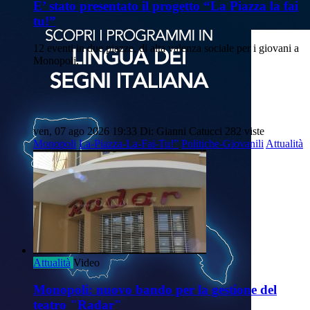
E’ stato presentato il progetto “La Piazza la fai
tu!”
12 eventi in due piazze, di alta valenza sociale per i giovani a
Monopoli.
ven, 07 ago 2026 19:33
Di: Gianni Catucci
282 viste
Monopoli
La-Piazza-La-Fai-Tu!”
Politiche-Giovanili
Attualità
Attualità
Video
Monopoli: nuovo bando per la gestione del
teatro "Radar"