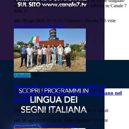
Per il Monopoli in rete Capone e Fall, che ha anche sbagliato
un rigore. Domani amichevole col Lecce: differita su Canale 7
dalle 21
sab, 08 ago 2026 19:53
Di: Domenico Dicarlo
356 viste
Monopoli-Calcio
Squinzano
Attualità
Video
Monopoli: l'amministrazione celebra la
"Giornata del sacrificio del lavoro italiano nel
mondo"
Deposta una corona d'alloro al monumento ai caduti
sab, 08 ago 2026 18:24
Di: Mino Spalluto
216 viste
Monopoli
Giornata-Dei-Lavoratori