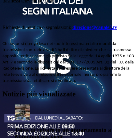
trasmessi televendite e film.
Richieste di rettifica o segnalazioni:
direzione@canale7.tv
Chiunque si ritenga leso nei suoi interessi materiali o morali da
trasmissioni contrarie a verità ha il diritto di chiedere che sia trasmessa
apposita rettifica come già previsto dalla Legge del 14 aprile 1975 n.103
Art. 7 e secondo le disposizioni del Dlgs. 177/2005 Art. 32 del T.U. della
Radiotelevisione. La richiesta deve essere presentata al direttore della
rete televisiva o al direttore del telegiornale, nei cui programmi la
trasmissione da rettificare si è verificata.
Notizie più visualizzate
Tenta di rubare in un appartamento a
Monopoli ma viene...