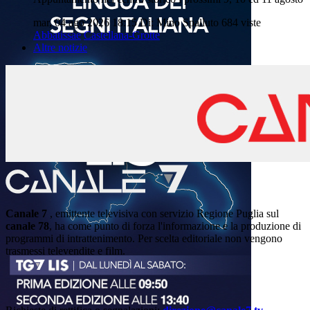
mar, 04 ago 2026 18:15
Di: Mino Spalluto
684 viste
Abbatissae
Castellana-Grotte
Altre notizie
Canale 7
, emittente televisiva con servizio Regione Puglia sul
canale 78
, ha come punto di forza l'informazione e la produzione di
programmi di intrattenimento. Per scelta editoriale non vengono
trasmessi televendite e film.