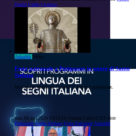
Puglia
Caldo
Cronaca
Attualità
Video
Festa patronale a Putignano in onore di Santo
Stefano
Iieri sera in diretta su Canale7 il solenne pontificale.
mar, 04 ago 2026 19:54
Di: Gianni Catucci
221 viste
Putignano
Santo-Stefano
Festa-Patronale
Attualità