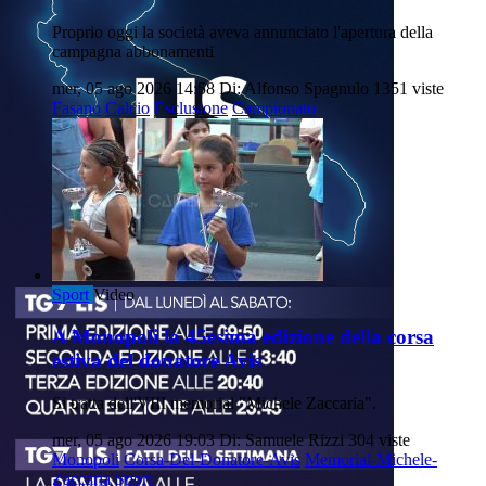
Proprio oggi la società aveva annunciato l'apertura della
campagna abbonamenti
mer, 05 ago 2026 14:58
Di: Alfonso Spagnulo
1351 viste
Fasano
Calcio
Esclusione
Campionato
Sport
Video
A Monopoli la 45esima edizione della corsa
estiva del donatore Avis
Si tratta dell'VIII memorial "Michele Zaccaria".
mer, 05 ago 2026 19:03
Di: Samuele Rizzi
304 viste
Monopoli
Corsa-Del-Donatore-Avis
Memorial-Michele-
Zaccaria
Sport