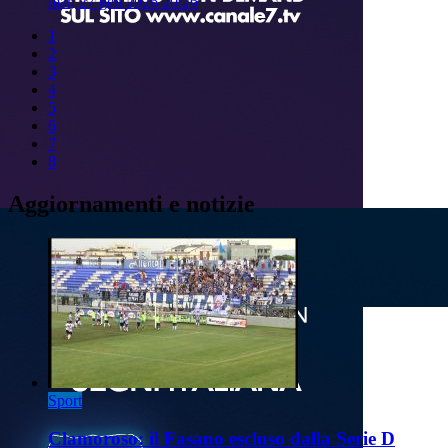
mar, 27 gen 2026 20:26
1
2
3
4
5
6
7
8
Aggiornamenti e notizie
Sport
Clamoroso: il Fasano escluso dalla Serie D