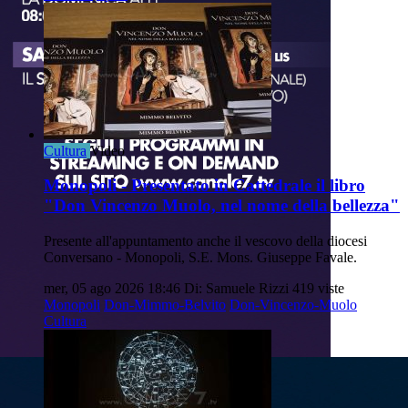
Cultura
Video
Monopoli - Presentato in Cattedrale il libro
"Don Vincenzo Muolo, nel nome della bellezza"
Presente all'appuntamento anche il vescovo della diocesi
Conversano - Monopoli, S.E. Mons. Giuseppe Favale.
mer, 05 ago 2026 18:46
Di: Samuele Rizzi
419 viste
Monopoli
Don-Mimmo-Belvito
Don-Vincenzo-Muolo
Cultura