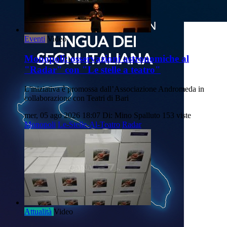
Eventi
Video
Monopoli: osservazioni astronomiche al
"Radar" con "Le stelle a teatro"
L'iniziativa è promossa dall’Associazione Andromeda in
collaborazione con Teatri di Bari
mer, 05 ago 2026 18:07
Di: Mino Spalluto
153 viste
Monopoli
Le-Stelle-Al-Teatro
Radar
Attualità
Video