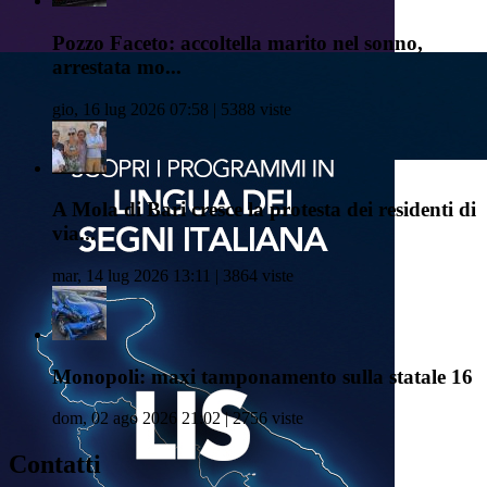
Pozzo Faceto: accoltella marito nel sonno,
arrestata mo...
gio, 16 lug 2026 07:58 | 5388 viste
A Mola di Bari cresce la protesta dei residenti di
via...
mar, 14 lug 2026 13:11 | 3864 viste
Monopoli: maxi tamponamento sulla statale 16
dom, 02 ago 2026 21:02 | 2756 viste
Contatti