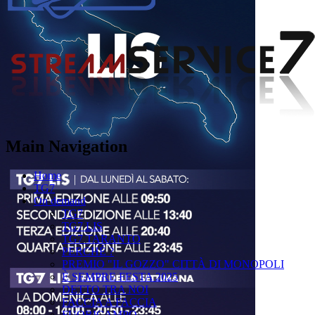
Main Navigation
Home
TG7
On demand
TG7
TG7 LIS
TG7 TARANTO
PERCHÉ ?
PREMIO "IL GOZZO" CITTÀ DI MONOPOLI
È SEMPRE FESTA 2025
DETTO TRA NOI
FACCIA A FACCIA
FUORICAMPO