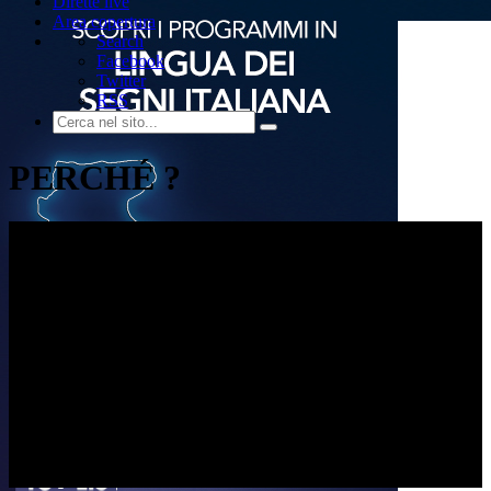
Dirette live
Area copertura
Search
Facebook
Twitter
RSS
PERCHÉ ?