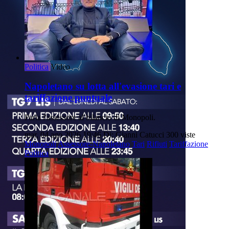
Politica
Video
Napoletano su lotta all'evasione tari e
tariffazione puntuale
Parla l'assessore al bilancio di Monopoli.
mar, 04 ago 2026 19:46
Di: Gianni Catucci
300 viste
Monopoli
Assessore-Napoletano
Tari
Rifiuti
Tariffazione
Politica