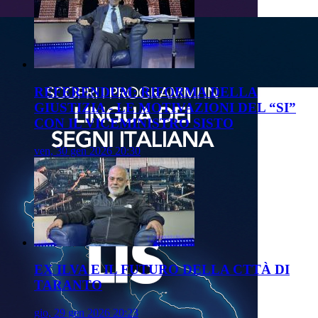
REFERENDUM: RIFORMA DELLA
GIUSTIZIA - LE MOTIVAZIONI DEL “SI”
CON IL VICEMINISTRO SISTO
ven, 30 gen 2026 20:30
EX ILVA E IL FUTURO DELLA CTTÀ DI
TARANTO
gio, 29 gen 2026 20:23