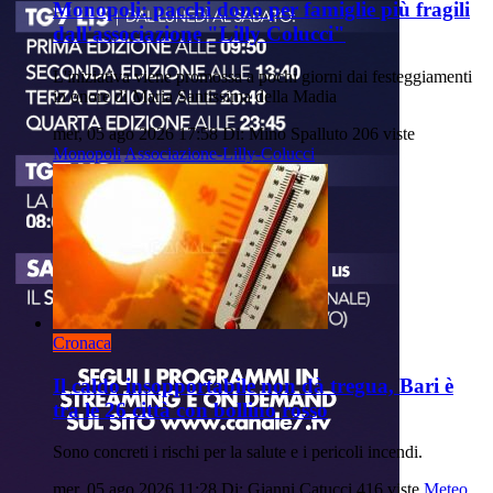
Monopoli: pacchi dono per famiglie più fragili
dall'associazione "Lilly Colucci"
L'iniziativa viene promossa a pochi giorni dai festeggiamenti
in onore di Maria Santissima della Madia
mer, 05 ago 2026 17:58
Di: Mino Spalluto
206 viste
Monopoli
Associazione-Lilly-Colucci
Cronaca
Il caldo insopportabile non dà tregua, Bari è
tra le 26 città con bollino rosso
Sono concreti i rischi per la salute e i pericoli incendi.
mer, 05 ago 2026 11:28
Di: Gianni Catucci
416 viste
Meteo