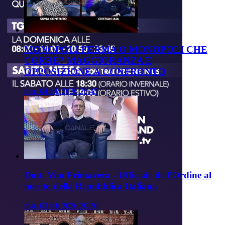
MONOPOLI FERMA O MONOPOLI CHE
CORRE? MAGGIORANZA E
OPPOSIZIONE A CONFRONTO
mer, 04 feb 2026 20:45
Dott. Vito Primavera - Ufficiale dell’Ordine al
merito della Repubblica Italiana
mar, 03 feb 2026 20:30