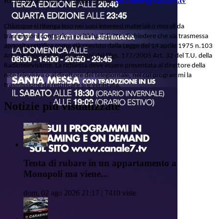
Richieste di rettifica o segnalazioni:
direzione@canale7.tv
Chiunque si ritenga leso nei suoi interessi materiali o morali da
trasmissioni contrarie a verità ha il diritto di chiedere che sia trasmessa
apposita rettifica come già previsto dalla Legge del 14 aprile 1975 n.103
Art. 7 e secondo le disposizioni del Dlgs. 177/2005 Art. 32 del T.U. della
Radiotelevisione. La richiesta deve essere presentata al direttore della
rete televisiva o al direttore del telegiornale, nei cui programmi la
trasmissione da rettificare si è verificata.
Notizie più visualizzate
Tenta di rubare in un appartamento a
Monopoli ma viene...
dom, 02 ago 2026 21:17 | 7410 viste