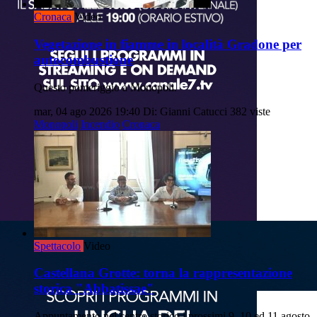
Cronaca
Video
Vegetazione in fiamme in località Gradone per
autocombustione
Questo pomeriggio a Monopoli.
mar, 04 ago 2026 19:40
Di: Gianni Catucci
382 viste
Monopoli
Incendio
Cronaca
Spettacolo
Video
Castellana Grotte: torna la rappresentazione
storica "Abbatissae"
Appuntamento nel centro storico i prossimi 9, 10 ed 11 agosto