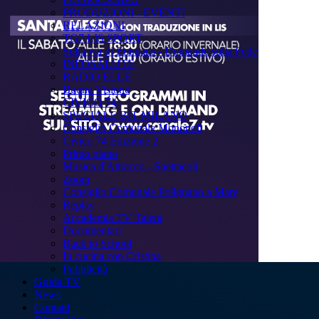
PRODUZIONI - EVENTI
RELAZIONI
TG7 LIS SPORT
Sulla via di Emmaus - Domande sulla Fede
INFOSALUTE
RADIO ELLE
Buona Visione
CIVICO 74
SPECIALE BIT MILANO
Consiglio Comunale Monopoli
Civico 74 Edizione 2
Primo piano
Musica d'Attracco - Spettacoli
Zoom
Consiglio Comunale Polignano a Mare
Replay
Accademia TV Talent
Documentari
Back to School
In cucina con Cristina
Pubblicità
Guida TV
News
Contatti