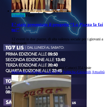
Attualità
Video
E’ stato presentato il progetto “La Piazza la fai
tu!”
12 eventi in due piazze, di alta valenza sociale per i giovani a
Monopoli.
ven, 07 ago 2026 19:33
Di: Gianni Catucci
354 viste
Monopoli
La-Piazza-La-Fai-Tu!”
Politiche-Giovanili
Attualità