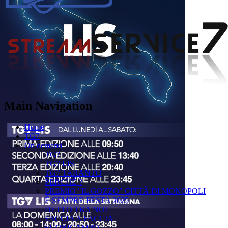
Main Navigation
Home
TG7
On demand
TG7
TG7 LIS
TG7 TARANTO
PERCHÉ ?
PREMIO "IL GOZZO" CITTÀ DI MONOPOLI
È SEMPRE FESTA 2025
DETTO TRA NOI
FACCIA A FACCIA
FUORICAMPO