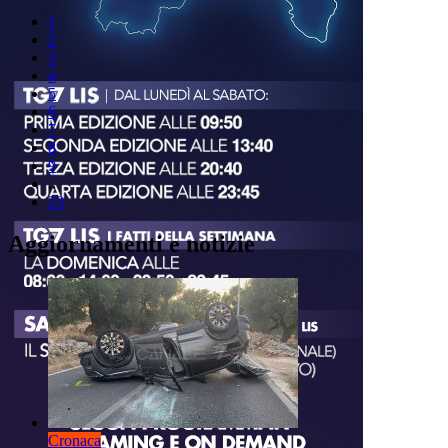
1
2
3
4
5
6
7
8
9
..
23
Aggiornamenti e notizie
Cronaca