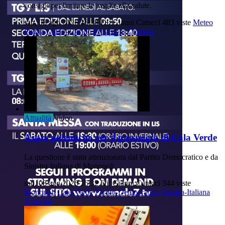
consigli per limitare le insidie alla salute.
sab, 08 ago 2026 16:38
Di: Gianni Catucci
483 viste
Meteo
Puglia
Caldo-Torrido
Previsioni
Cronaca
Attualità
Video
Aspre polemiche per il passaggio di Cala Verde
La questione è stata attenzionata dal Partito Democratico e da
Sinistra Italiana di Monopoli.
sab, 08 ago 2026 16:32
Di: Gianni Catucci
344 viste
Monopoli
Cala-Verde
Partito-Democratico
Sinistra-Italiana
Attualità