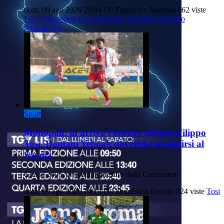
dom, 09 ago 2026 20:04
Di: Francesco Malerba
662 viste
Lecce
Monopoli
Gol
Highlights
Geubbels
Servizio
Amichevole
Sport
Monopoli: in arrivo l'esterno sinistro Filippo
Tosi. Domani Yeboah dovrebbe trasferirsi al
Savoia
Classe 2005, arriverà in prestito dalla Cremonese
dom, 09 ago 2026 14:13
Di: Domenico Dicarlo
824 viste
Tosi