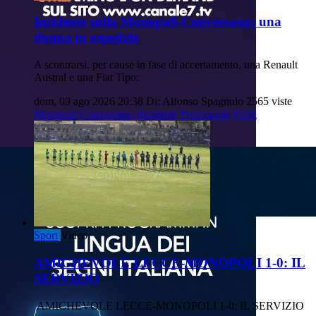
Incidente sulla Monopoli-Conversano: una
donna in ospedale
A scontrarsi, per cause in fase di accertamento, una Renault
Austral e una Fiat Tipo:
dom, 09 ago 2026 20:38
Di: Alfonso Spagnulo
2565 viste
Monopoli
Conversano
Incidente
Provinciale
Feriti
Sport
Video
AMICHEVOLE LECCE-MONOPOLI 1-0: IL
SERVIZIO
AMICHEVOLE LECCE-MONOPOLI 1-0: IL SERVIZIO