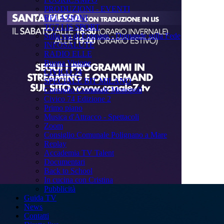
PRODUZIONI - EVENTI
RELAZIONI
TG7 LIS SPORT
Sulla via di Emmaus - Domande sulla Fede
INFOSALUTE
RADIO ELLE
Buona Visione
CIVICO 74
SPECIALE BIT MILANO
Consiglio Comunale Monopoli
Civico 74 Edizione 2
Primo piano
Musica d'Attracco - Spettacoli
Zoom
Consiglio Comunale Polignano a Mare
Replay
Accademia TV Talent
Documentari
Back to School
In cucina con Cristina
Pubblicità
Guida TV
News
Contatti