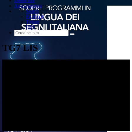
Dirette live
Area copertura
Search
Facebook
Twitter
RSS
TG7 LIS