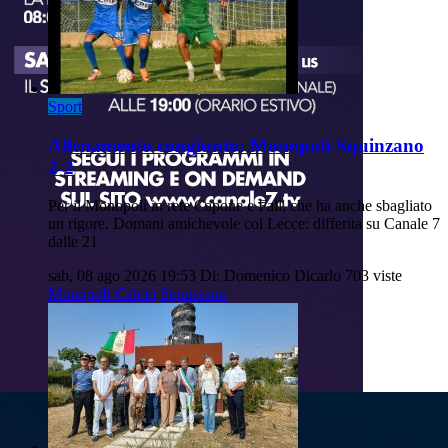
Sport
Allenamento congiunto: Monopoli-Squinzano
2-2
Per il Monopoli in rete Capone e Fall, che ha anche sbagliato
un rigore. Domani amichevole col Lecce: differita su Canale 7
dalle 21
sab, 08 ago 2026 19:53
Di: Domenico Dicarlo
703 viste
Monopoli-Calcio
Squinzano