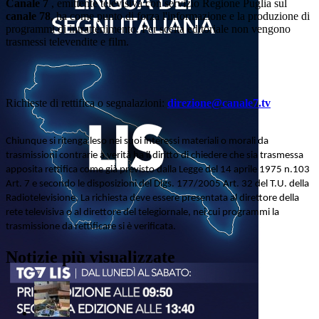
Canale 7
, emittente televisiva con servizio Regione Puglia sul
canale 78
, ha come punto di forza l'informazione e la produzione di
programmi di intrattenimento. Per scelta editoriale non vengono
trasmessi televendite e film.
Richieste di rettifica o segnalazioni:
direzione@canale7.tv
Chiunque si ritenga leso nei suoi interessi materiali o morali da
trasmissioni contrarie a verità ha il diritto di chiedere che sia trasmessa
apposita rettifica come già previsto dalla Legge del 14 aprile 1975 n.103
Art. 7 e secondo le disposizioni del Dlgs. 177/2005 Art. 32 del T.U. della
Radiotelevisione. La richiesta deve essere presentata al direttore della
rete televisiva o al direttore del telegiornale, nei cui programmi la
trasmissione da rettificare si è verificata.
Notizie più visualizzate