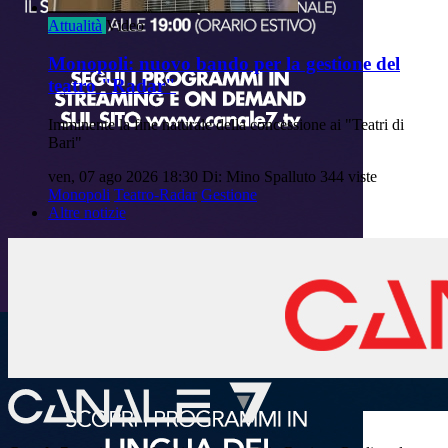
Attualità
Video
Monopoli: nuovo bando per la gestione del
teatro "Radar"
Imminente la fine naturale della concessione ai "Teatri di
Bari"
ven, 07 ago 2026 18:30
Di: Mino Spalluto
344 viste
Monopoli
Teatro-Radar
Gestione
Altre notizie