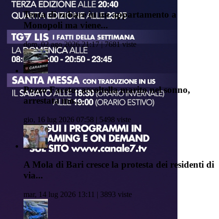
Tenta di rubare in un appartamento a
Monopoli ma viene...
dom, 02 ago 2026 21:17 | 7681 viste
Pozzo Faceto: accoltella marito nel sonno,
arrestata mo...
gio, 16 lug 2026 07:58 | 5498 viste
A Mola di Bari cresce la protesta dei residenti di
via...
mar, 14 lug 2026 13:11 | 3893 viste