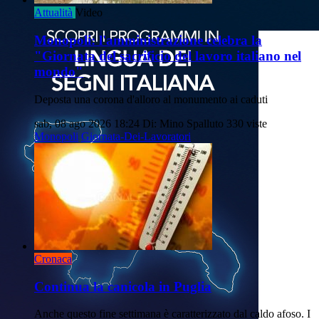
Attualità
Video
Monopoli: l'amministrazione celebra la
"Giornata del sacrificio del lavoro italiano nel
mondo"
Deposta una corona d'alloro al monumento ai caduti
sab, 08 ago 2026 18:24
Di: Mino Spalluto
330 viste
Monopoli
Giornata-Dei-Lavoratori
Cronaca
Continua la canicola in Puglia
Anche questo fine settimana è caratterizzato dal caldo afoso. I