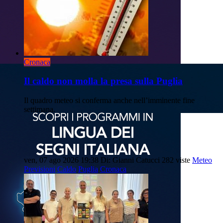
Cronaca
Il caldo non molla la presa sulla Puglia
Il quadro meteo si conferma anche nell’imminente fine
settimana.
ven, 07 ago 2026 19:38
Di: Gianni Catucci
282 viste
Meteo
Previsioni
Caldo
Puglia
Cronaca