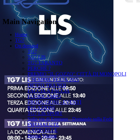
Main Navigation
Home
TG7
On demand
TG7
TG7 LIS
TG7 TARANTO
PERCHÉ ?
PREMIO "IL GOZZO" CITTÀ DI MONOPOLI
È SEMPRE FESTA 2025
DETTO TRA NOI
FACCIA A FACCIA
FUORICAMPO
PRODUZIONI - EVENTI
RELAZIONI
TG7 LIS SPORT
Sulla via di Emmaus - Domande sulla Fede
INFOSALUTE
RADIO ELLE
Buona Visione