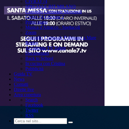
CIVICO 74
SPECIALE BIT MILANO
Consiglio Comunale Monopoli
Civico 74 Edizione 2
Primo piano
Musica d'Attracco - Spettacoli
Zoom
Consiglio Comunale Polignano a Mare
Replay
Accademia TV Talent
Documentari
Back to School
In cucina con Cristina
Pubblicità
Guida TV
News
Contatti
Dirette live
Area copertura
Search
Facebook
Twitter
RSS